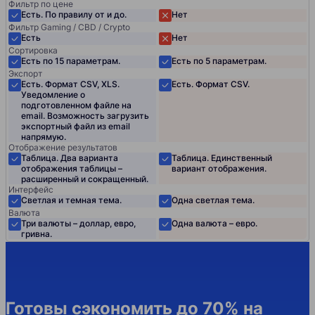
Фильтр по цене
Есть. По правилу от и до.
Нет
Фильтр Gaming / CBD / Crypto
Есть
Нет
Сортировка
Есть по 15 параметрам.
Есть по 5 параметрам.
Экспорт
Есть. Формат CSV, XLS.
Есть. Формат CSV.
Уведомление о
подготовленном файле на
email. Возможность загрузить
экспортный файл из email
напрямую.
Отображение результатов
Таблица. Два варианта
Таблица. Единственный
отображения таблицы –
вариант отображения.
расширенный и сокращенный.
Интерфейс
Светлая и темная тема.
Одна светлая тема.
Валюта
Три валюты – доллар, евро,
Одна валюта – евро.
гривна.
Готовы сэкономить до 70% на