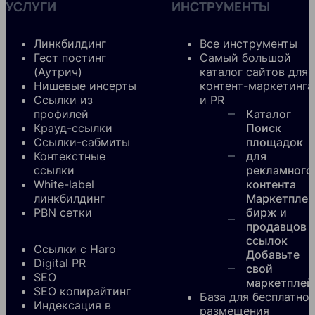
УСЛУГИ
ИНСТРУМЕНТЫ
Линкбилдинг
Все инструменты
Гест постинг
Самый большой
(Аутрич)
каталог сайтов для
Нишевые инсерты
контент-маркетинга
Ссылки из
и PR
профилей
Каталог
Крауд-ссылки
Поиск
Ссылки-сабмиты
площадок
Контекстные
для
ссылки
рекламного
White-label
контента
линкбилдинг
Маркетплей
PBN сетки
бирж и
продавцов
ссылок
Ссылки с Haro
Добавьте
Digital PR
свой
SEO
маркетплей
SEO копирайтинг
База для бесплатно
Индексация в
размещения