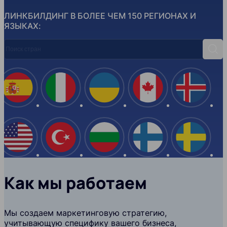
ЛИНКБИЛДИНГ В БОЛЕЕ ЧЕМ 150 РЕГИОНАХ И
ЯЗЫКАХ:
Поиск стран
Поис
Испания
Италия
Украина
Канада
Ислан
США
Турция
Болгария
Финляндия
Швеци
Как мы работаем
Мы создаем маркетинговую стратегию,
учитывающую специфику вашего бизнеса,