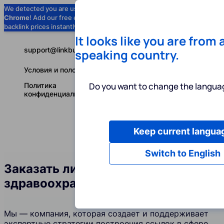
We detected you are using
Google
Chrome
! Add our free extension to check
Add to Chrome (Free) →
backlink prices instantly as you browse.
It looks like you are from 
support@linkbuilder.com
speaking country.
Условия и положения
Do you want to change the languag
Политика
конфиденциальности
Keep current langua
Услуги
Ин
Русский
Switch to English
Заказать линкбилдинг в сфере
здравоохранения и фитнеса
Мы — компания, которая создает и поддерживает
экспертные стратегии построения ссылок в сфере