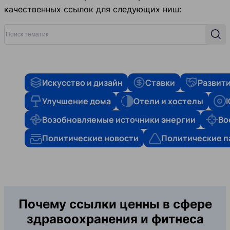
качественных ссылок для следующих ниш:
Поиск тематик
Поис
Искусство и дизайн
Ставки
Развити
Улучшение дома
Отели и хостелы
Возобновляемые источники энергии
Во
Политические новости
Политические п
Почему ссылки ценны в сфере
здравоохранения и фитнеса