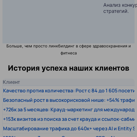
Анализ конкур
стратегий.
Больше, чем просто линкбилдинг в сфере здравоохранения и
фитнеса
История успеха наших клиентов
Клиент
Качество против количества: Рост с 84 до 1 605 посет
Безопасный рост в высокорисковой нише: +54% трафи
+726к за 5 месяцев: Крауд-маркетинг для междунаро
+153к визитов из поиска за счет крауда и ссылок-сабми
Масштабирование трафика до 640к+ через AI и Entity 