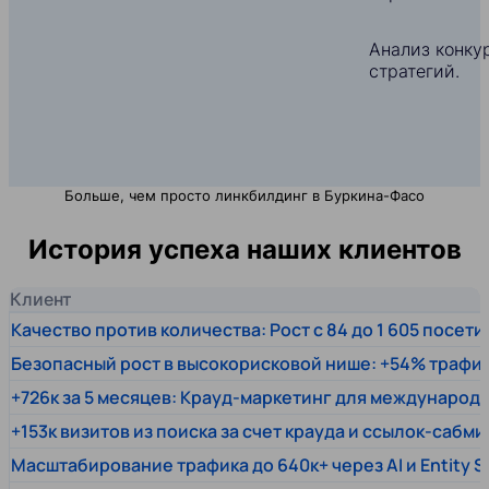
Анализ конкур
стратегий.
Больше, чем просто линкбилдинг в Буркина-Фасо
История успеха наших клиентов
Клиент
Качество против количества: Рост с 84 до 1 605 посет
Безопасный рост в высокорисковой нише: +54% трафи
+726к за 5 месяцев: Крауд-маркетинг для междунаро
+153к визитов из поиска за счет крауда и ссылок-сабми
Масштабирование трафика до 640к+ через AI и Entity 