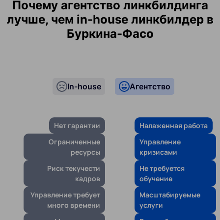
Почему агентство линкбилдинга
лучше, чем in-house линкбилдер в
Буркина-Фасо
In-house
Агентство
Нет гарантии
Налаженная работа
Ограниченные
Управление
ресурсы
кризисами
Риск текучести
Не требуется
кадров
обучение
Управление требует
Масштабируемые
много времени
услуги