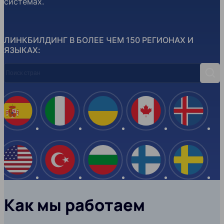
системах.
ЛИНКБИЛДИНГ В БОЛЕЕ ЧЕМ 150 РЕГИОНАХ И
ЯЗЫКАХ:
Поиск стран
Поис
Испания
Италия
Украина
Канада
Ислан
США
Турция
Болгария
Финляндия
Швеци
Как мы работаем