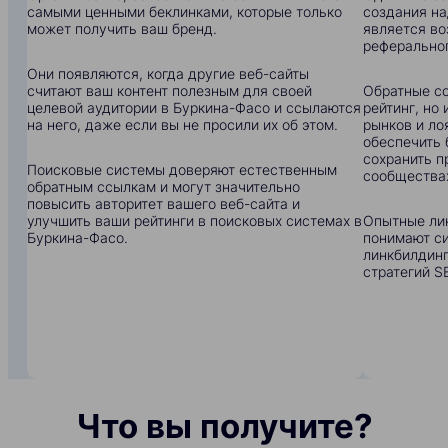
самыми ценными беклинками, которые только
создания на
может получить ваш бренд.
является в
реферальног
Они появляются, когда другие веб-сайты
считают ваш контент полезным для своей
Обратные сс
целевой аудитории в Буркина-Фасо и ссылаются
рейтинг, но
на него, даже если вы не просили их об этом.
рынков и ло
обеспечить 
сохранить п
Поисковые системы доверяют естественным
сообщества
обратным ссылкам и могут значительно
повысить авторитет вашего веб-сайта и
улучшить ваши рейтинги в поисковых системах в
Опытные ли
Буркина-Фасо.
понимают си
линкбилдинг
стратегий S
Что вы получите?