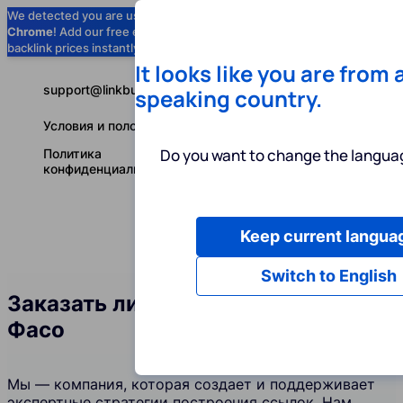
We detected you are using
Google
Chrome
! Add our free extension to check
Add to Chrome (Free) →
backlink prices instantly as you browse.
It looks like you are from 
support@linkbuilder.com
speaking country.
Условия и положения
Do you want to change the languag
Политика
конфиденциальности
Keep current langua
Услуги
Ин
Русский
Switch to English
Заказать линкбилдинг в Буркина-
Фасо
Мы — компания, которая создает и поддерживает
экспертные стратегии построения ссылок. Нам