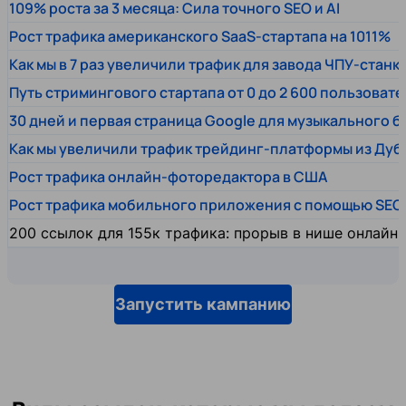
109% роста за 3 месяца: Сила точного SEO и AI
Рост трафика американского SaaS-стартапа на 1011%
Как мы в 7 раз увеличили трафик для завода ЧПУ-станк
Путь стримингового стартапа от 0 до 2 600 пользовате
30 дней и первая страница Google для музыкального 
Как мы увеличили трафик трейдинг-платформы из Дуб
Рост трафика онлайн-фоторедактора в США
Рост трафика мобильного приложения с помощью SEO
200 ссылок для 155к трафика: прорыв в нише онлайн
Запустить кампанию