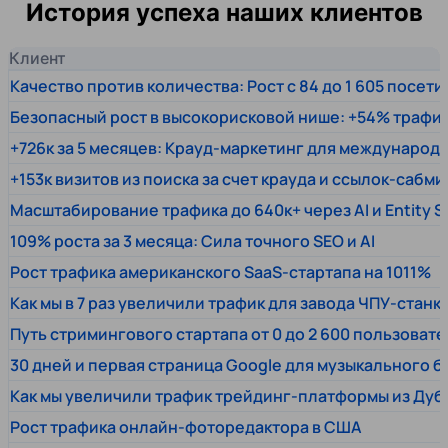
История успеха наших клиентов
Клиент
Качество против количества: Рост с 84 до 1 605 посет
Безопасный рост в высокорисковой нише: +54% трафи
+726к за 5 месяцев: Крауд-маркетинг для междунаро
+153к визитов из поиска за счет крауда и ссылок-сабми
Масштабирование трафика до 640к+ через AI и Entity 
109% роста за 3 месяца: Сила точного SEO и AI
Рост трафика американского SaaS-стартапа на 1011%
Как мы в 7 раз увеличили трафик для завода ЧПУ-станк
Путь стримингового стартапа от 0 до 2 600 пользовате
30 дней и первая страница Google для музыкального 
Как мы увеличили трафик трейдинг-платформы из Дуб
Рост трафика онлайн-фоторедактора в США