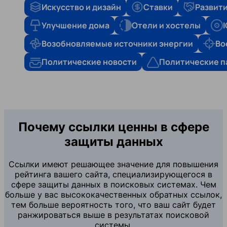
Искусство и дизайн
Ставки
Развити
Улучшение дома
Отели и хостелы
Возобновляемые источники энергии
Во
Политические новости
Политические п
Почему ссылки ценны в сфере
защиты данных
Ссылки имеют решающее значение для повышения
рейтинга вашего сайта, специализирующегося в
сфере защиты данных в поисковых системах. Чем
больше у вас высококачественных обратных ссылок,
тем больше вероятность того, что ваш сайт будет
ранжироваться выше в результатах поисковой
системы.