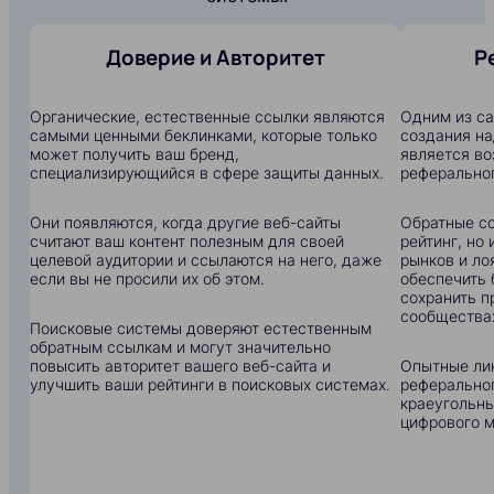
Доверие и Авторитет
Р
Органические, естественные ссылки являются
Одним из с
самыми ценными беклинками, которые только
создания на
может получить ваш бренд,
является в
специализирующийся в сфере защиты данных.
реферальног
Они появляются, когда другие веб-сайты
Обратные сс
считают ваш контент полезным для своей
рейтинг, но
целевой аудитории и ссылаются на него, даже
рынков и ло
если вы не просили их об этом.
обеспечить 
сохранить п
сообщества
Поисковые системы доверяют естественным
обратным ссылкам и могут значительно
повысить авторитет вашего веб-сайта и
Опытные ли
улучшить ваши рейтинги в поисковых системах.
реферальног
краеугольны
цифрового м