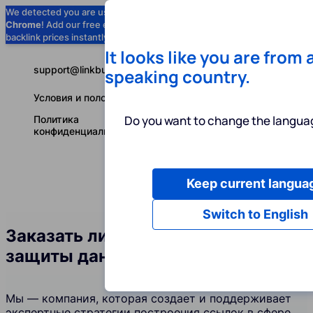
We detected you are using
Google
Chrome
! Add our free extension to check
Add to Chrome (Free) →
backlink prices instantly as you browse.
It looks like you are from 
support@linkbuilder.com
speaking country.
Условия и положения
Do you want to change the languag
Политика
конфиденциальности
Keep current langua
Услуги
Ин
Русский
Switch to English
Заказать линкбилдинг в сфере
защиты данных
Мы — компания, которая создает и поддерживает
экспертные стратегии построения ссылок в сфере