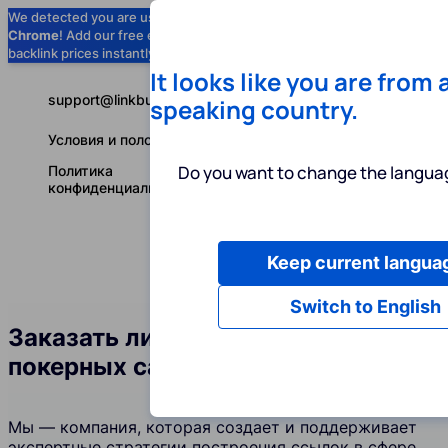
We detected you are using
Google
Chrome
! Add our free extension to check
Add to Chrome (Free) →
backlink prices instantly as you browse.
It looks like you are from 
support@linkbuilder.com
speaking country.
Условия и положения
Do you want to change the languag
Политика
конфиденциальности
Keep current langua
Услуги
Ин
Русский
Switch to English
Заказать линкбилдинг в сфере
покерных сайтов
Мы — компания, которая создает и поддерживает
экспертные стратегии построения ссылок в сфере