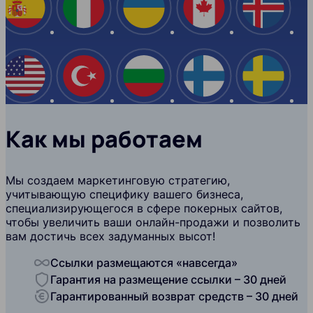
Испания
Италия
Украина
Канада
Ислан
США
Турция
Болгария
Финляндия
Швеци
Как мы работаем
Мы создаем маркетинговую стратегию,
учитывающую специфику вашего бизнеса,
специализирующегося в сфере покерных сайтов,
чтобы увеличить ваши онлайн-продажи и позволить
вам достичь всех задуманных высот!
Ссылки размещаются «навсегда»
Гарантия на размещение ссылки – 30 дней
Гарантированный возврат средств – 30 дней