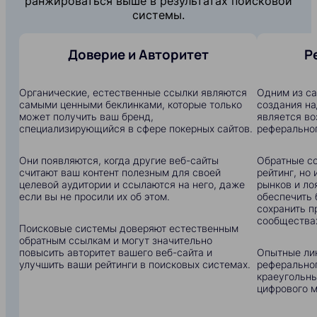
ранжироваться выше в результатах поисковой
системы.
Доверие и Авторитет
Р
Органические, естественные ссылки являются
Одним из с
самыми ценными беклинками, которые только
создания на
может получить ваш бренд,
является в
специализирующийся в сфере покерных сайтов.
реферальног
Они появляются, когда другие веб-сайты
Обратные сс
считают ваш контент полезным для своей
рейтинг, но
целевой аудитории и ссылаются на него, даже
рынков и ло
если вы не просили их об этом.
обеспечить 
сохранить п
сообщества
Поисковые системы доверяют естественным
обратным ссылкам и могут значительно
повысить авторитет вашего веб-сайта и
Опытные ли
улучшить ваши рейтинги в поисковых системах.
реферальног
краеугольны
цифрового м