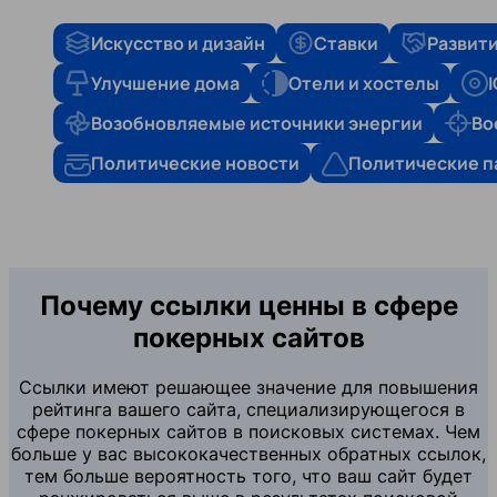
Искусство и дизайн
Ставки
Развити
Улучшение дома
Отели и хостелы
Возобновляемые источники энергии
Во
Политические новости
Политические п
Почему ссылки ценны в сфере
покерных сайтов
Ссылки имеют решающее значение для повышения
рейтинга вашего сайта, специализирующегося в
сфере покерных сайтов в поисковых системах. Чем
больше у вас высококачественных обратных ссылок,
тем больше вероятность того, что ваш сайт будет