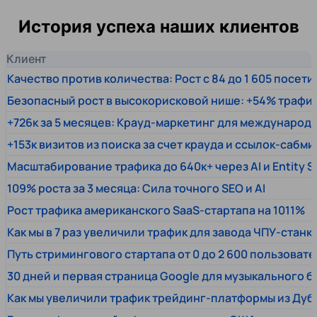
История успеха наших клиентов
Клиент
Качество против количества: Рост с 84 до 1 605 посет
Безопасный рост в высокорисковой нише: +54% трафи
+726к за 5 месяцев: Крауд-маркетинг для междунаро
+153к визитов из поиска за счет крауда и ссылок-сабми
Масштабирование трафика до 640к+ через AI и Entity 
109% роста за 3 месяца: Сила точного SEO и AI
Рост трафика американского SaaS-стартапа на 1011%
Как мы в 7 раз увеличили трафик для завода ЧПУ-станк
Путь стримингового стартапа от 0 до 2 600 пользовате
30 дней и первая страница Google для музыкального 
Как мы увеличили трафик трейдинг-платформы из Дуб