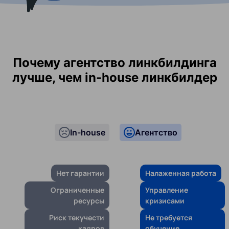
Почему агентство линкбилдинга
лучше, чем in-house линкбилдер
In-house
Агентство
Нет гарантии
Налаженная работа
Ограниченные
Управление
ресурсы
кризисами
Риск текучести
Не требуется
кадров
обучение