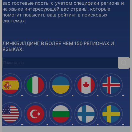
вас гостевые посты с учетом специфики региона и
на языке интересующей вас страны, которые
помогут повысить ваш рейтинг в поисковых
системах.
ЛИНКБИЛДИНГ В БОЛЕЕ ЧЕМ 150 РЕГИОНАХ И
ЯЗЫКАХ:
Поиск стран
Поис
Испания
Италия
Украина
Канада
Ислан
США
Турция
Болгария
Финляндия
Швеци