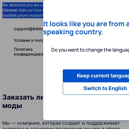
We detected you are using
Google
Chrome
! Add our free extension to check
Add to Chrome (Free) →
backlink prices instantly as you browse.
It looks like you are from 
support@linkbuilder.com
speaking country.
Условия и положения
Do you want to change the languag
Политика
конфиденциальности
Keep current langua
Услуги
Ин
Русский
Switch to English
Заказать линкбилдинг в сфере
моды
Мы — компания, которая создает и поддерживает
экспертные стратегии построения ссылок в сфере