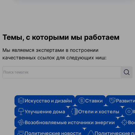
Темы, с которыми мы работаем
Мы являемся экспертами в построении
качественных ссылок для следующих ниш:
Поиск тематик
Поис
Искусство и дизайн
Ставки
Развити
Улучшение дома
Отели и хостелы
Возобновляемые источники энергии
Во
Политические новости
Политические п