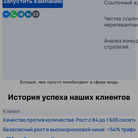
Запустить кампанию
Ссылочный ау
Contact us in Messenger
Contact us in WhatsApp
Contact us in Telegram
Contact us in Linkedin
Contact us by email
Чистка ссыло
нерелевантны
Анализ конкур
стратегий.
Больше, чем просто линкбилдинг в сфере моды
История успеха наших клиентов
Клиент
Качество против количества: Рост с 84 до 1 605 посет
Безопасный рост в высокорисковой нише: +54% трафи