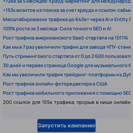
+726к за 5 месяцев: Крауд-маркетинг для междунаро
+153к визитов из поиска за счет крауда и ссылок-сабми
Масштабирование трафика до 640к+ через AI и Entity 
109% роста за 3 месяца: Сила точного SEO и AI
Рост трафика американского SaaS-стартапа на 1011%
Как мы в 7 раз увеличили трафик для завода ЧПУ-станк
Путь стримингового стартапа от 0 до 2 600 пользовате
30 дней и первая страница Google для музыкального 
Как мы увеличили трафик трейдинг-платформы из Дуб
Рост трафика онлайн-фоторедактора в США
Рост трафика мобильного приложения с помощью SEO
200 ссылок для 155к трафика: прорыв в нише онлайн
Запустить кампанию