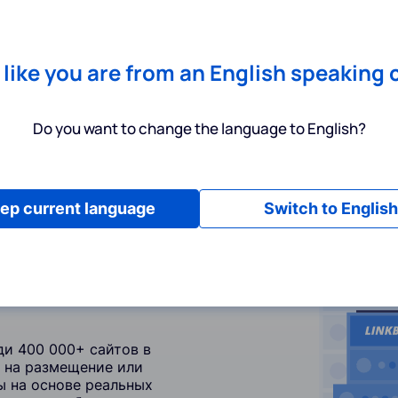
Chrome
! Add our free extension to check backlink prices instantly 
Услуги
Инструменты
Тарифы
Ресурсы
П
s like you are from an English speaking 
Do you want to change the language to English?
ep current language
Switch to English
и 400 000+ сайтов в
ы на размещение или
ы на основе реальных