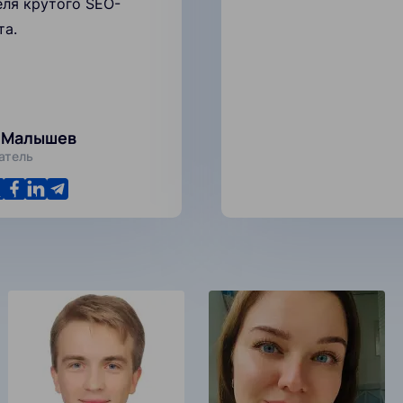
еля крутого SEO-
та.
 Малышев
атель