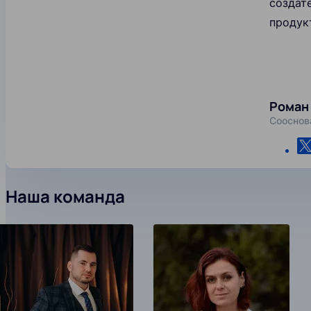
создат
продук
Роман
Сооснов
Наша команда