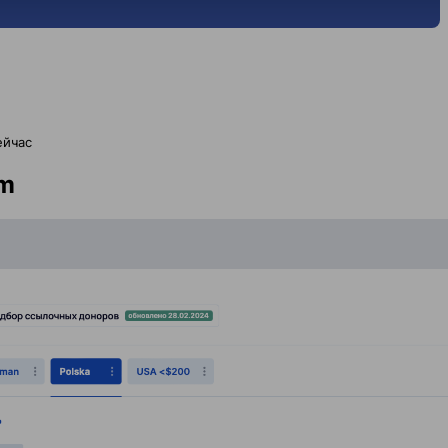
ейчас
om