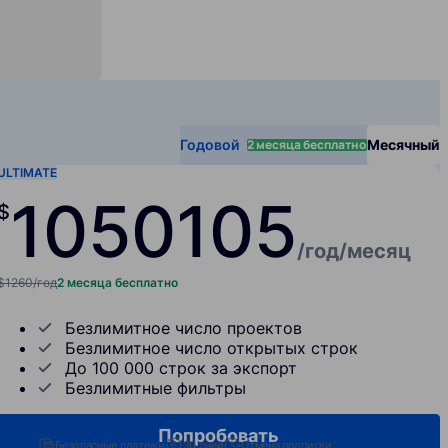
2 месяца бесплатно
Годовой
Месячный
ULTIMATE
1050
105
$
/год
/месяц
$1260/год
2 месяца бесплатно
Безлимитное число проектов
Безлимитное число открытых строк
До 100 000 строк за экспорт
Безлимитные фильтры
Попробовать
Безопасные платежи
30 дней
Отмена подписки