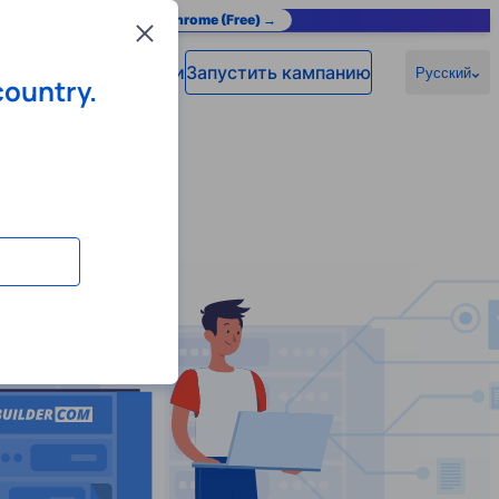
as you browse.
Add to Chrome (Free) →
Close
Войти
Запустить кампанию
омощь
Русский
country.