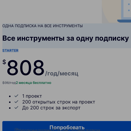
ОДНА ПОДПИСКА НА ВСЕ ИНСТРУМЕНТЫ
Все инструменты за одну подписку
STARTER
80
8
$
/год
/месяц
$96/год
2 месяца бесплатно
1 проект
200 открытых строк на проект
До 200 строк за экспорт
Попробовать
Безопасные платежи
30 дней
Отмена подписки