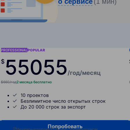
о сервисе
(1 мин)
PROFESSIONAL
POPULAR
550
55
$
/год
/месяц
$660/год
2 месяца бесплатно
10 проектов
Безлимитное число открытых строк
До 20 000 строк за экспорт
Попробовать
Безопасные платежи
30 дней
Отмена подписки