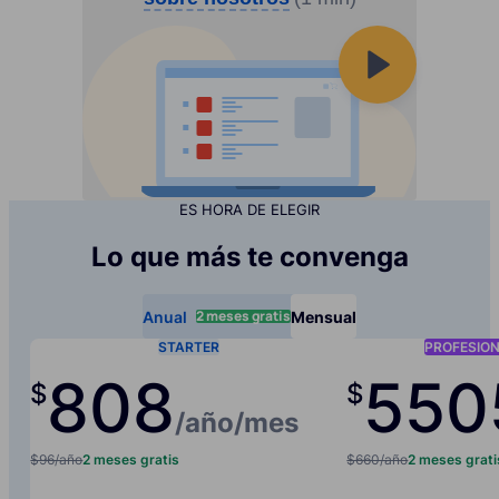
ES HORA DE ELEGIR
Lo que más te convenga
2 meses gratis
Anual
Mensual
STARTER
PROFESIO
80
8
550
$
$
/año
/mes
$96/año
2 meses gratis
$660/año
2 meses grati