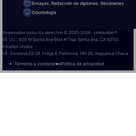
Ensayos, Redacción de diplomas, Resúmenes
Odontología
Reservados todos los derechos © 2020-2026 . Linkbuilder®
EE. UU.: 600 W Santa Ana Blvd #114a, Santa Ana, CA 92701,
Estados Unidos
UE: Zenklova 32/28, Praga 8-Palmovka, 180 00, República Checa
Términos y condiciones
Política de privacidad