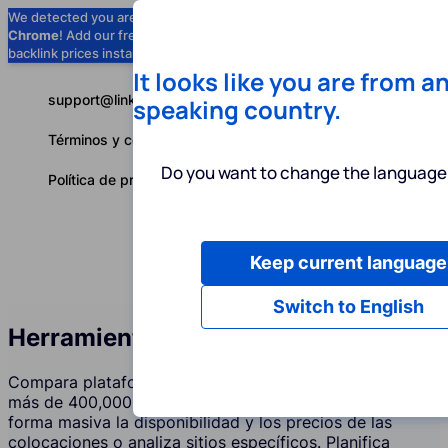
We detected you are using
Google
Chrome
! Add our free extension to check
Add to Chrome (Free) →
backlink prices instantly as you browse.
It looks like you are from a
support@linkbuilder.com
speaking country.
Términos y condiciones
Do you want to change the language 
Política de privacidad
Keep current language
Servicios
P
Español
Switch to English
Herramientas de PR Digital
Compara plataformas de colocación de contenido entre
más de 400,000 sitios web en 150 países. Verifica de
forma masiva la disponibilidad y los precios de las
colocaciones o analiza sitios específicos. Planifica