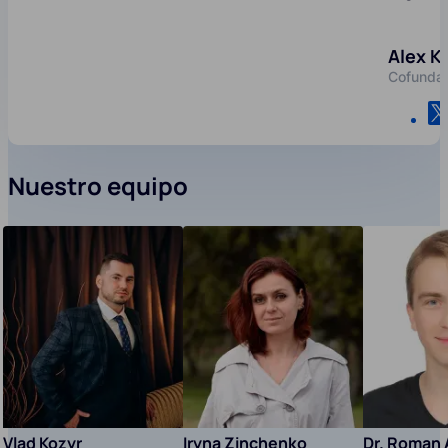
Alex K
Cofunda
Nuestro equipo
Vlad Kozyr
Iryna Zinchenko
Dr. Roman