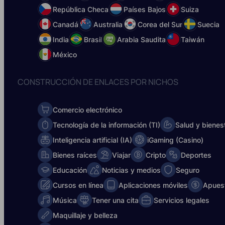
República Checa
Países Bajos
Suiza
Canadá
Australia
Corea del Sur
Suecia
India
Brasil
Arabia Saudita
Taiwán
México
CONSTRUCCIÓN DE ENLACES POR NICHOS
Comercio electrónico
Tecnología de la información (TI)
Salud y bienes
Inteligencia artificial (IA)
iGaming (Casino)
Bienes raíces
Viajar
Cripto
Deportes
Educación
Noticias y medios
Seguro
Cursos en línea
Aplicaciones móviles
Apues
Música
Tener una cita
Servicios legales
Maquillaje y belleza