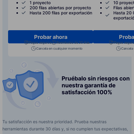
1 proyecto
10 proyec
200 filas abiertas por proyecto
Filas abier
Hasta 200 filas por exportación
Hasta 20 0
exportaci
Probar ahora
Proba
Pagos seguros
Reembolso de 30 días
Pagos segur
Cancela en cualquier momento
Cancela
Pruébalo sin riesgos con
nuestra garantía de
satisfacción 100%
Tu satisfacción es nuestra prioridad. Prueba nuestras
herramientas durante 30 días y, si no cumplen tus expectativas,