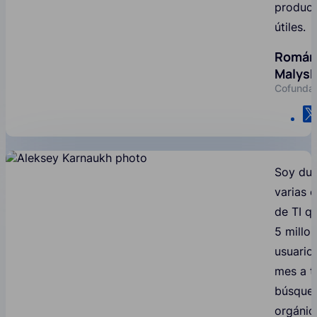
produc
útiles.
Román
Malys
Cofunda
Soy du
varias 
de TI q
5 millo
usuarios
mes a t
búsque
orgánic