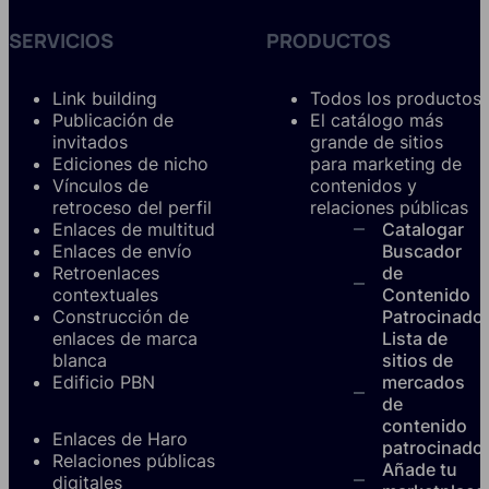
SERVICIOS
PRODUCTOS
Link building
Todos los productos
Publicación de
El catálogo más
invitados
grande de sitios
Ediciones de nicho
para marketing de
Vínculos de
contenidos y
retroceso del perfil
relaciones públicas
Enlaces de multitud
Catalogar
Enlaces de envío
Buscador
Retroenlaces
de
contextuales
Contenido
Construcción de
Patrocinado
enlaces de marca
Lista de
blanca
sitios de
Edificio PBN
mercados
de
contenido
Enlaces de Haro
patrocinado
Relaciones públicas
Añade tu
digitales