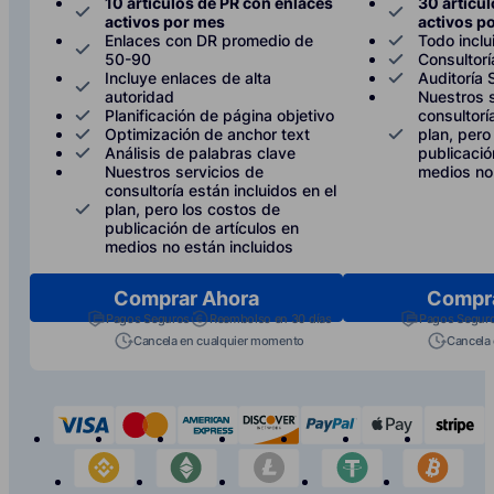
10 artículos de PR con enlaces
30 artícu
activos por mes
activos p
Enlaces con DR promedio de
Todo inclu
50-90
Consultor
Incluye enlaces de alta
Auditoría
autoridad
Nuestros s
Planificación de página objetivo
consultorí
Optimización de anchor text
plan, pero
Análisis de palabras clave
publicació
Nuestros servicios de
medios no 
consultoría están incluidos en el
plan, pero los costos de
publicación de artículos en
medios no están incluidos
Comprar Ahora
Compr
Pagos Seguros
Reembolso en 30 días
Pagos Segur
Cancela en cualquier momento
Cancela
visa
mastercard
american-express
discover
paypal
apple-p
s
binance
etherium
litecoin
tether
bit