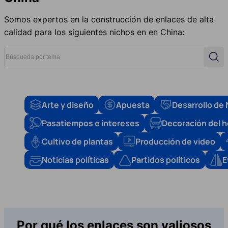
Somos expertos en la construcción de enlaces de alta
calidad para los siguientes nichos en en China:
Búsqueda por tema
Busc
Arte y diseño
Apuesta
Desarrollo de
Pasatiempos e intereses
Decoración del 
Cultivo de plantas
Producción de video
Noticias políticas
Partidos políticos
E
Por qué los enlaces son valiosos