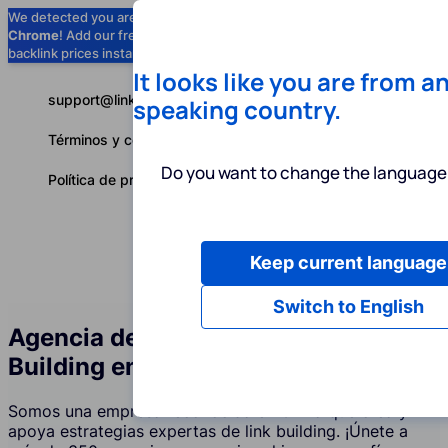
We detected you are using
Google
Chrome
! Add our free extension to check
Add to Chrome (Free) →
backlink prices instantly as you browse.
It looks like you are from a
support@linkbuilder.com
speaking country.
Términos y condiciones
Do you want to change the language 
Política de privacidad
Keep current language
Servicios
P
Español
Switch to English
Agencia de Servicios de Link
Building en China
Somos una empresa reconocida en China que crea y
apoya estrategias expertas de link building. ¡Únete a