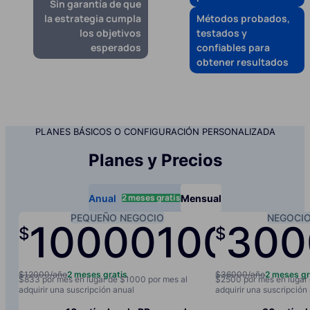
Sin garantía de que
la estrategia cumpla
Métodos probados,
los objetivos
testados y
esperados
confiables para
obtener resultados
PLANES BÁSICOS O CONFIGURACIÓN PERSONALIZADA
Planes y Precios
2 meses gratis
Anual
Mensual
PEQUEÑO NEGOCIO
NEGOCI
10000
1000
300
$
$
/año
/
$12000/año
2 meses gratis
$36000/año
2 meses gr
$833 por mes en lugar de $1000 por mes al
$2500 por mes en lugar
adquirir una suscripción anual
adquirir una suscripción