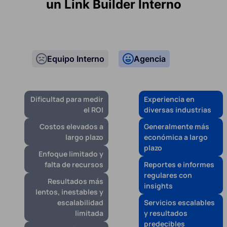
un Link Builder Interno
Equipo Interno
Agencia
Dificultad para medir
Experiencia en
el ROI
diversas industrias
Costos elevados a
Generalmente más
largo plazo
económica a largo
plazo
Enfoque limitado y
falta de recursos
Reportes e informes
regulares con
Resultados más
insights
lentos, inestables y
escalabilidad
Servicios escalables
limitada
y resultados
predecibles