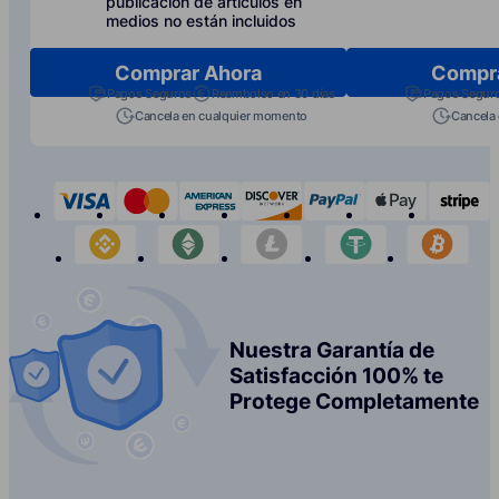
publicación de artículos en
medios no están incluidos
Comprar Ahora
Compr
Pagos Seguros
Reembolso en 30 días
Pagos Segur
Cancela en cualquier momento
Cancela
visa
mastercard
american-express
discover
paypal
apple-p
s
binance
etherium
litecoin
tether
bit
Nuestra Garantía de
Satisfacción 100% te
Protege Completamente