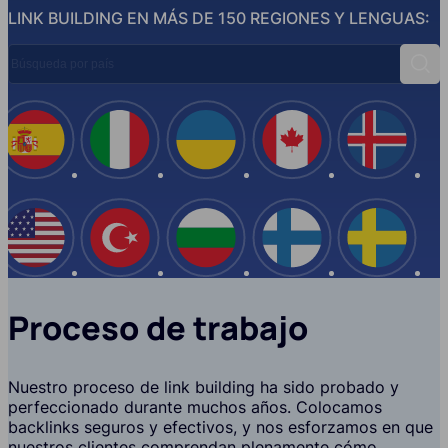
LINK BUILDING EN MÁS DE 150 REGIONES Y LENGUAS:
Búsqueda por país
Busc
España
Italia
Ucrania
Canadá
Islandi
EE.UU
Turquía
Bulgaria
Finlandia
Suecia
Proceso de trabajo
Nuestro proceso de link building ha sido probado y
perfeccionado durante muchos años. Colocamos
backlinks seguros y efectivos, y nos esforzamos en que
nuestros clientes comprendan plenamente cómo