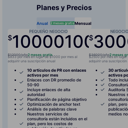
Planes y Precios
2 meses gratis
Anual
Mensual
PEQUEÑO NEGOCIO
NEGOCI
10000
1000
300
$
$
/año
/
$12000/año
2 meses gratis
$36000/año
2 meses gr
$833 por mes en lugar de $1000 por mes al
$2500 por mes en lugar
adquirir una suscripción anual
adquirir una suscripción
10 artículos de PR con enlaces
30 artícu
activos por mes
activos p
Enlaces con DR promedio de
Todo inclu
50-90
Consultor
Incluye enlaces de alta
Auditoría
autoridad
Nuestros s
Planificación de página objetivo
consultorí
Optimización de anchor text
plan, pero
Análisis de palabras clave
publicació
Nuestros servicios de
medios no 
consultoría están incluidos en el
plan, pero los costos de