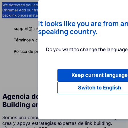
We detected you are using
Google
Chrome
! Add our free extension to check
Add to Chrome (Free) →
backlink prices instantly as you browse.
It looks like you are from a
support@linkbuilder.com
speaking country.
Términos y condiciones
Do you want to change the language 
Política de privacidad
Keep current language
Servicios
P
Español
Switch to English
Agencia de Servicios de Link
Building en Arabia Saudita
Somos una empresa reconocida en Arabia Saudita que
crea y apoya estrategias expertas de link building.