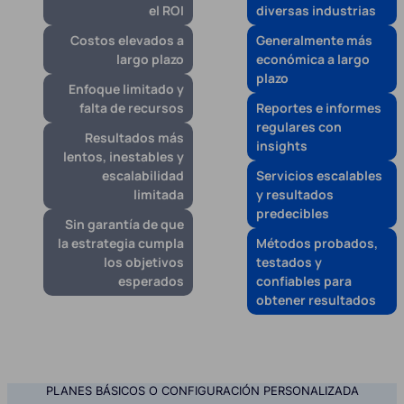
el ROI
diversas industrias
Costos elevados a
Generalmente más
largo plazo
económica a largo
plazo
Enfoque limitado y
falta de recursos
Reportes e informes
regulares con
Resultados más
insights
lentos, inestables y
escalabilidad
Servicios escalables
limitada
y resultados
predecibles
Sin garantía de que
la estrategia cumpla
Métodos probados,
los objetivos
testados y
esperados
confiables para
obtener resultados
PLANES BÁSICOS O CONFIGURACIÓN PERSONALIZADA