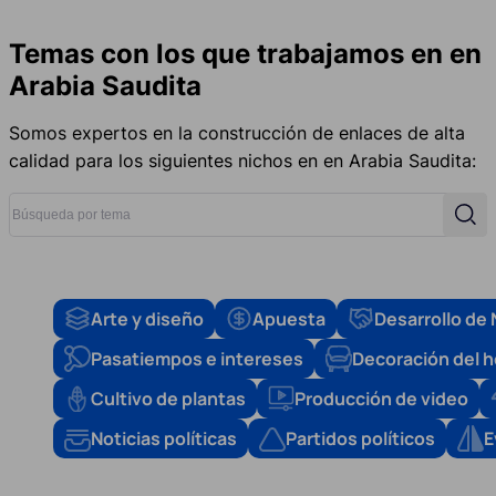
Temas con los que trabajamos en en
Arabia Saudita
Somos expertos en la construcción de enlaces de alta
calidad para los siguientes nichos en en Arabia Saudita:
Búsqueda por tema
Busc
Arte y diseño
Apuesta
Desarrollo de
Pasatiempos e intereses
Decoración del 
Cultivo de plantas
Producción de video
Noticias políticas
Partidos políticos
E