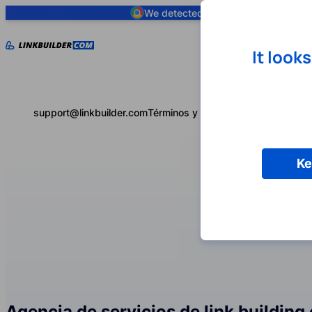
We detected you are using
Google 
It look
support@linkbuilder.com
Términos y condiciones
Política de 
Ke
Agencia de servicios de link building