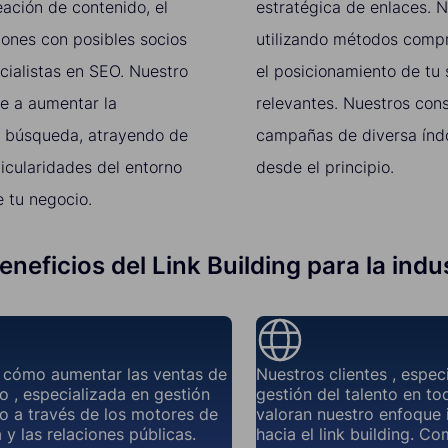
ación de contenido, el
estratégica de enlaces. 
ciones con posibles socios
utilizando métodos compr
cialistas en SEO. Nuestro
el posicionamiento de tu 
de a aumentar la
relevantes. Nuestros con
de búsqueda, atrayendo de
campañas de diversa índo
icularidades del entorno
desde el principio.
 tu negocio.
eneficios del Link Building para la indus
cómo aumentar las ventas de
Nuestros clientes , espec
o , especializada en gestión
gestión del talento en t
to a través de los motores de
valoran nuestro enfoque
y las relaciones públicas.
hacia el link building. C