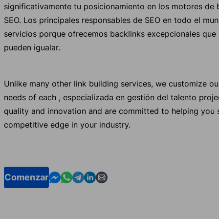
significativamente tu posicionamiento en los motores de 
SEO. Los principales responsables de SEO en todo el mun
servicios porque ofrecemos backlinks excepcionales que
pueden igualar.
Unlike many other link building services, we customize o
needs of each , especializada en gestión del talento proj
quality and innovation and are committed to helping you 
competitive edge in your industry.
Contact us in Messenger
Contact us in WhatsApp
Contact us in Telegram
Contact us in Linkedin
Contact us by email
Comenzar