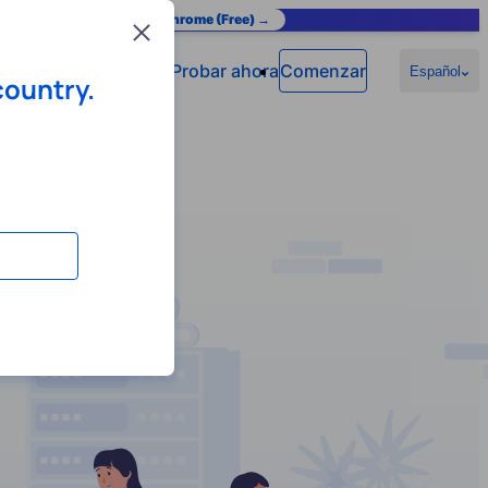
as you browse.
Add to Chrome (Free) →
Close
Probar ahora
Comenzar
Español
country.