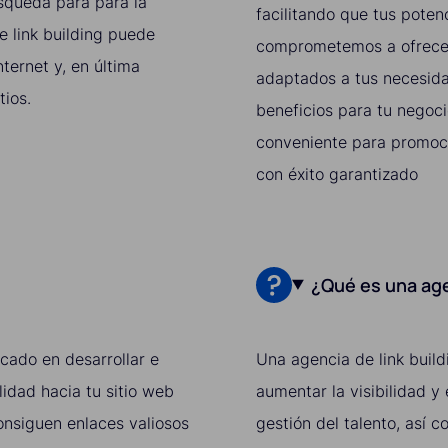
úsqueda para para la
facilitando que tus poten
de link building puede
comprometemos a ofrecert
ternet y, en última
adaptados a tus necesid
tios.
beneficios para tu negoci
conveniente para promocio
con éxito garantizado
¿Qué es una age
ocado en desarrollar e
Una agencia de link build
idad hacia tu sitio web
aumentar la visibilidad y
consiguen enlaces valiosos
gestión del talento, así 