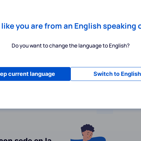
Chrome
! Add our free extension to check backlink prices instantly 
Servicios
Productos
Precios
Recursos
Ayuda
s like you are from an English speaking 
Do you want to change the language to English?
privacidad
ep current language
Switch to English
 con sede en la