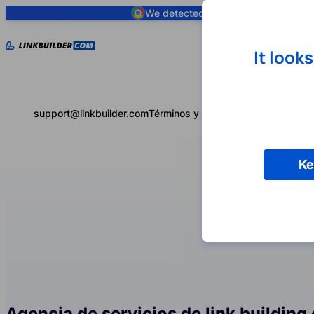
We detected you are using
Google 
It look
support@linkbuilder.com
Términos y condiciones
Política de 
Ke
Agencia de servicios de link building