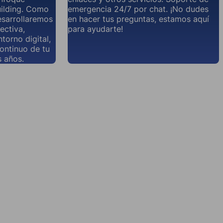
uilding. Como
emergencia 24/7 por chat. ¡No dudes
esarrollaremos
en hacer tus preguntas, estamos aquí
ectiva,
para ayudarte!
torno digital,
continuo de tu
 años.