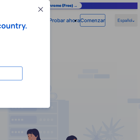
as you browse.
Add to Chrome (Free) →
Close
Probar ahora
Comenzar
Español
country.