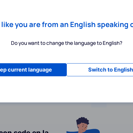
Chrome
! Add our free extension to check backlink prices instantly 
Servicios
Productos
Precios
Recursos
Ayuda
s like you are from an English speaking 
Do you want to change the language to English?
privacidad
ep current language
Switch to English
 con sede en la