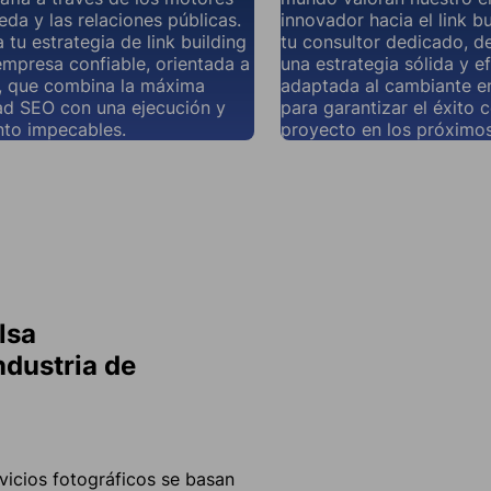
da y las relaciones públicas.
innovador hacia el link b
tu estrategia de link building
tu consultor dedicado, d
mpresa confiable, orientada a
una estrategia sólida y ef
, que combina la máxima
adaptada al cambiante en
ad SEO con una ejecución y
para garantizar el éxito 
nto impecables.
proyecto en los próximos
lsa
ndustria de
rvicios fotográficos se basan