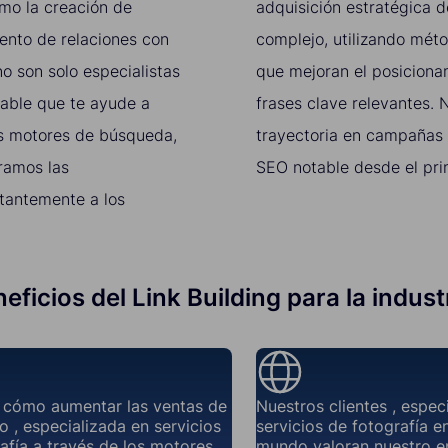
omo la creación de
adquisición estratégica 
iento de relaciones con
complejo, utilizando mét
no son solo especialistas
que mejoran el posiciona
iable que te ayude a
frases clave relevantes.
los motores de búsqueda,
trayectoria en campañas d
ramos las
SEO notable desde el prin
stantemente a los
eficios del Link Building para la indust
cómo aumentar las ventas de
Nuestros clientes , espec
o , especializada en servicios
servicios de fotografía e
afía a través de los motores
mundo valoran nuestro e