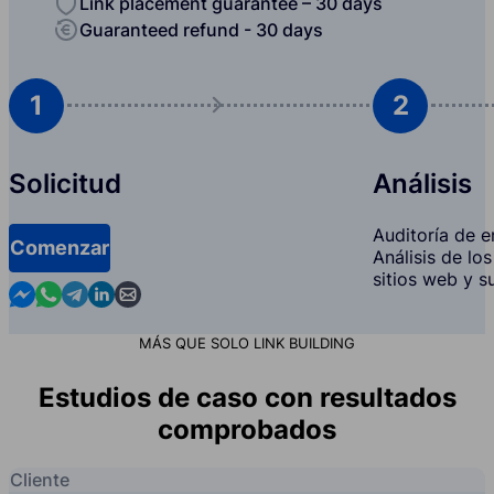
Link placement guarantee – 30 days
Guaranteed refund - 30 days
1
2
Solicitud
Análisis
Auditoría de en
Comenzar
Análisis de lo
sitios web y s
Contact us in Messenger
Contact us in WhatsApp
Contact us in Telegram
Contact us in Linkedin
Contact us by email
MÁS QUE SOLO LINK BUILDING
Estudios de caso con resultados
comprobados
Cliente