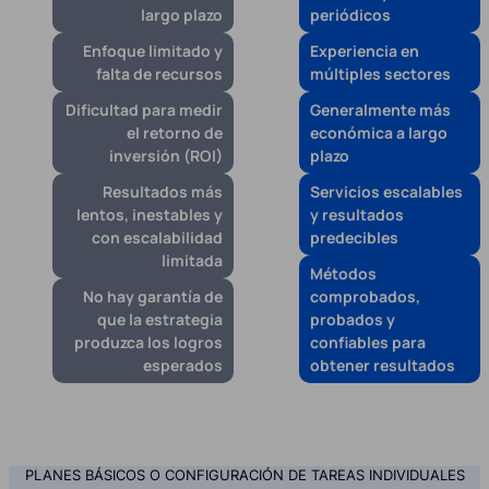
largo plazo
periódicos
Enfoque limitado y
Experiencia en
falta de recursos
múltiples sectores
Dificultad para medir
Generalmente más
el retorno de
económica a largo
inversión (ROI)
plazo
Resultados más
Servicios escalables
lentos, inestables y
y resultados
con escalabilidad
predecibles
limitada
Métodos
No hay garantía de
comprobados,
que la estrategia
probados y
produzca los logros
confiables para
esperados
obtener resultados
PLANES BÁSICOS O CONFIGURACIÓN DE TAREAS INDIVIDUALES