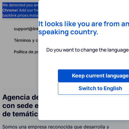
We detected you are using
Google
Chrome
! Add our free extension to check
Add to Chrome (Free) →
backlink prices instantly as you browse.
It looks like you are from a
support@linkbuilder.com
speaking country.
Términos y condiciones
Do you want to change the language 
Política de privacidad
Keep current language
Servicios
P
Español
Switch to English
Agencia de servicios de link building
con sede en la UE para la industria
de temática militar
Somos una empresa reconocida que desarrolla y