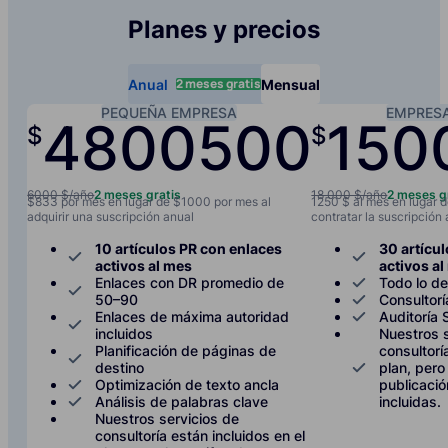
Planes y precios
2 meses gratis
Anual
Mensual
PEQUEÑA EMPRESA
EMPRES
4800
500
150
$
$
/año
/mes
6000 $/año
2 meses gratis
18 000 $/año
2 meses g
$833 por mes en lugar de $1000 por mes al
1250 $ al mes en lugar d
adquirir una suscripción anual
contratar la suscripción
10 artículos PR con enlaces
30 artícu
activos al mes
activos a
Enlaces con DR promedio de
Todo lo de
50–90
Consultor
Enlaces de máxima autoridad
Auditoría
incluidos
Nuestros s
Planificación de páginas de
consultorí
destino
plan, pero 
Optimización de texto ancla
publicaci
Análisis de palabras clave
incluidas.
Nuestros servicios de
consultoría están incluidos en el