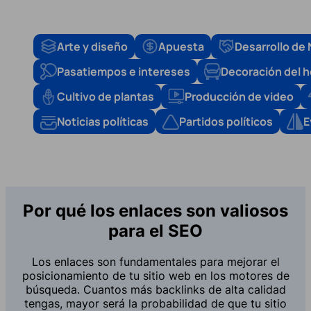
Arte y diseño
Apuesta
Desarrollo de
Pasatiempos e intereses
Decoración del 
Cultivo de plantas
Producción de video
Noticias políticas
Partidos políticos
E
Por qué los enlaces son valiosos
para el SEO
Los enlaces son fundamentales para mejorar el
posicionamiento de tu sitio web en los motores de
búsqueda. Cuantos más backlinks de alta calidad
tengas, mayor será la probabilidad de que tu sitio