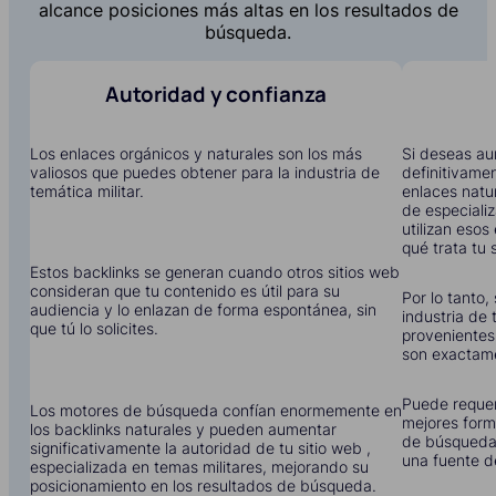
alcance posiciones más altas en los resultados de
búsqueda.
Autoridad y confianza
Los enlaces orgánicos y naturales son los más
Si deseas aum
valiosos que puedes obtener para la industria de
definitivame
temática militar.
enlaces natu
de especiali
utilizan eso
qué trata tu s
Estos backlinks se generan cuando otros sitios web
consideran que tu contenido es útil para su
Por lo tanto,
audiencia y lo enlazan de forma espontánea, sin
industria de 
que tú lo solicites.
provenientes
son exactame
Puede requer
Los motores de búsqueda confían enormemente en
mejores form
los backlinks naturales y pueden aumentar
de búsqueda 
significativamente la autoridad de tu sitio web ,
una fuente d
especializada en temas militares, mejorando su
posicionamiento en los resultados de búsqueda.