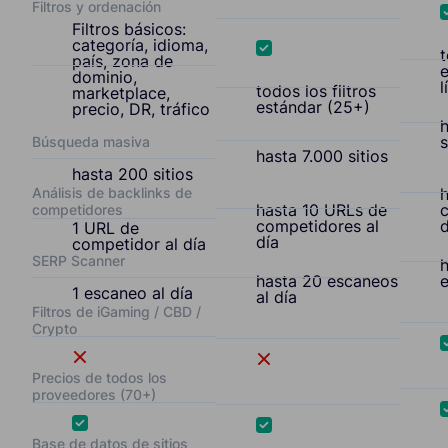
Filtros y ordenación
Filtros básicos:
categoría, idioma,
t
país, zona de
dominio,
todos los filtros
marketplace,
estándar (25+)
precio, DR, tráfico
s
Búsqueda masiva
hasta 7.000 sitios
hasta 200 sitios
Análisis de backlinks de
hasta 10 URLs de
competidores
competidores al
d
1 URL de
día
competidor al día
SERP Scanner
hasta 20 escaneos
e
1 escaneo al día
al día
Filtros de iGaming / CBD /
Crypto
Precios de todos los
proveedores (70+)
Base de datos de sitios