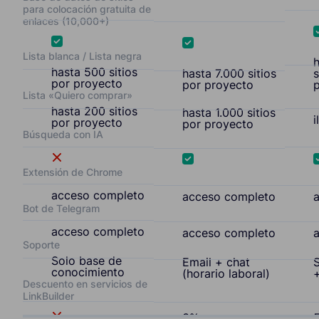
para colocación gratuita de
enlaces (10,000+)
Lista blanca / Lista negra
hasta 500 sitios
hasta 7.000 sitios
s
por proyecto
por proyecto
Lista «Quiero comprar»
hasta 200 sitios
hasta 1.000 sitios
i
por proyecto
por proyecto
Búsqueda con IA
Extensión de Chrome
acceso completo
acceso completo
Bot de Telegram
acceso completo
acceso completo
Soporte
Solo base de
Email + chat
S
conocimiento
(horario laboral)
+
Descuento en servicios de
LinkBuilder
3%