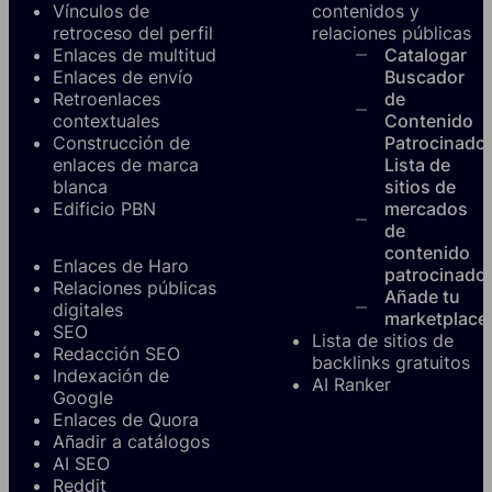
Vínculos de
contenidos y
retroceso del perfil
relaciones públicas
Enlaces de multitud
Catalogar
Enlaces de envío
Buscador
Retroenlaces
de
contextuales
Contenido
Construcción de
Patrocinado
enlaces de marca
Lista de
blanca
sitios de
Edificio PBN
mercados
de
contenido
Enlaces de Haro
patrocinado
Relaciones públicas
Añade tu
digitales
marketplace
SEO
Lista de sitios de
Redacción SEO
backlinks gratuitos
Indexación de
AI Ranker
Google
Enlaces de Quora
Añadir a catálogos
AI SEO
Reddit