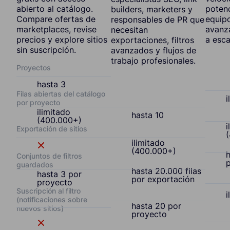
abierto al catálogo.
potenc
builders, marketers y
Compare ofertas de
equipo
responsables de PR que
marketplaces, revise
avanz
necesitan
precios y explore sitios
a esca
exportaciones, filtros
sin suscripción.
avanzados y flujos de
trabajo profesionales.
Proyectos
hasta 3
Filas abiertas del catálogo
i
por proyecto
ilimitado
hasta 10
(400.000+)
i
Exportación de sitios
ilimitado
(400.000+)
h
Conjuntos de filtros
guardados
hasta 20.000 filas
hasta 3 por
por exportación
proyecto
Suscripción al filtro
i
(notificaciones sobre
hasta 20 por
nuevos sitios)
proyecto