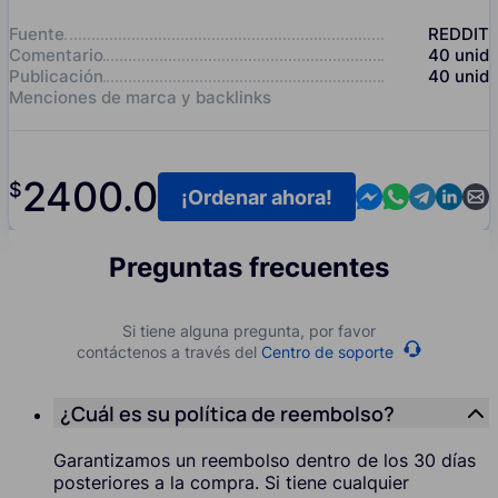
Fuente
REDDIT
Comentario
40
unid
Publicación
40
unid
Menciones de marca y backlinks
2400.0
$
Contact us in M
Contact us i
Contact us
Contact
Cont
¡Ordenar ahora!
Preguntas frecuentes
Si tiene alguna pregunta, por favor
contáctenos a través del
Centro de soporte
¿Cuál es su política de reembolso?
Garantizamos un reembolso dentro de los 30 días
posteriores a la compra. Si tiene cualquier