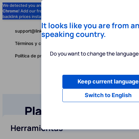
We detected you are using
Google
Chrome
! Add our free extension to check
Add to Chrome (Free) →
backlink prices instantly as you browse.
It looks like you are from a
support@linkbuilder.com
speaking country.
Términos y condiciones
Do you want to change the language 
Política de privacidad
Keep current language
Servicios
P
Español
Switch to English
Planes y precios
Herramientas