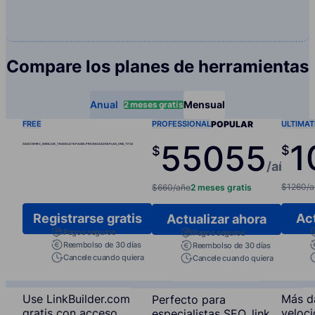
Compare los planes de herramientas
2 meses gratis
Anual
Mensual
FREE
POPULAR
ULTIMAT
PROFESSIONAL
1
550
55
G4MCWHRC_MENU.DB_TRANSLATE.PAGES.PRICING.BADGE.PLAN_ONE_TITLE
$
$
/año
/m
$1260/a
$660/año
2 meses gratis
Registrarse gratis
Act
Actualizar ahora
Pagos seguros
Pagos seguros
Reembolso de 30 días
Reembolso de 30 días
Cancele cuando quiera
Cancele cuando quiera
Use LinkBuilder.com
Más d
Perfecto para
gratis con acceso
veloc
especialistas SEO, link