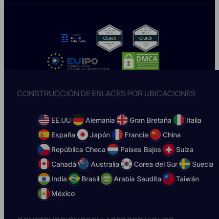
CONSTRUCCIÓN DE ENLACES POR UBICACIONES
EE.UU
Alemania
Gran Bretaña
Italia
España
Japón
Francia
China
República Checa
Países Bajos
Suiza
Canadá
Australia
Corea del Sur
Suecia
India
Brasil
Arabia Saudita
Taiwán
México