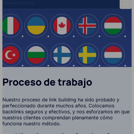
Busc
España
Italia
Ucrania
Canadá
Islandi
EE.UU
Turquía
Bulgaria
Finlandia
Suecia
Proceso de trabajo
Nuestro proceso de link building ha sido probado y
perfeccionado durante muchos años. Colocamos
backlinks seguros y efectivos, y nos esforzamos en que
nuestros clientes comprendan plenamente cómo
funciona nuestro método.