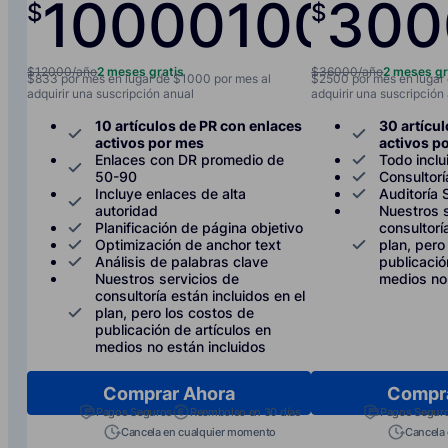
10000
1000
300
$
$
/año
/
$12000/año
2 meses gratis
$36000/año
2 meses gr
$833 por mes en lugar de $1000 por mes al
$2500 por mes en lugar
adquirir una suscripción anual
adquirir una suscripción
10 artículos de PR con enlaces
30 artícu
activos por mes
activos p
Enlaces con DR promedio de
Todo inclu
50-90
Consultor
Incluye enlaces de alta
Auditoría
autoridad
Nuestros s
Planificación de página objetivo
consultorí
Optimización de anchor text
plan, pero
Análisis de palabras clave
publicació
Nuestros servicios de
medios no 
consultoría están incluidos en el
plan, pero los costos de
publicación de artículos en
medios no están incluidos
Comprar Ahora
Compr
Pagos Seguros
Reembolso en 30 días
Pagos Segur
Cancela en cualquier momento
Cancela