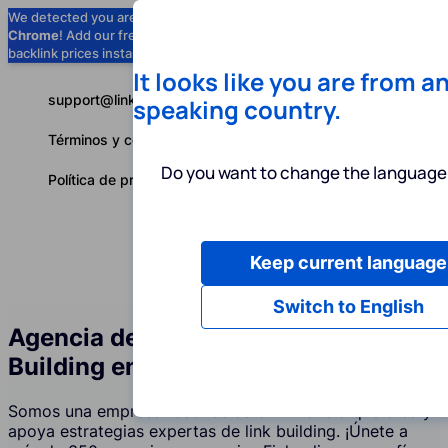
We detected you are using
Google
Chrome
! Add our free extension to check
Add to Chrome (Free) →
backlink prices instantly as you browse.
It looks like you are from a
support@linkbuilder.com
speaking country.
Términos y condiciones
Do you want to change the language 
Política de privacidad
Keep current language
Servicios
P
Español
Switch to English
Agencia de Servicios de Link
Building en Finlandia
Somos una empresa reconocida en Finlandia que crea y
apoya estrategias expertas de link building. ¡Únete a