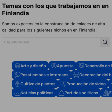
Temas con los que trabajamos en en
Finlandia
Somos expertos en la construcción de enlaces de alta
calidad para los siguientes nichos en en Finlandia:
Búsqueda por tema
Busc
Arte y diseño
Apuesta
Desarrollo de
Pasatiempos e intereses
Decoración del 
Cultivo de plantas
Producción de video
Noticias políticas
Partidos políticos
E