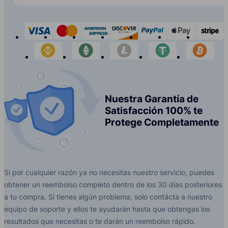
visa
mastercard
american-express
discover
paypal
apple-p
s
binance
etherium
litecoin
tether
bit
Nuestra Garantía de
Satisfacción 100% te
Protege Completamente
Si por cualquier razón ya no necesitas nuestro servicio, puedes
obtener un reembolso completo dentro de los 30 días posteriores
a tu compra. Si tienes algún problema, solo contácta a nuestro
equipo de soporte y ellos te ayudarán hasta que obtengas los
resultados que necesitas o te darán un reembolso rápido.