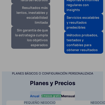
regulares con
Resultados más
insights
lentos, inestables y
escalabilidad
Servicios escalables
limitada
y resultados
predecibles
Sin garantía de que
la estrategia cumpla
Métodos probados,
los objetivos
testados y
esperados
confiables para
obtener resultados
PLANES BÁSICOS O CONFIGURACIÓN PERSONALIZADA
Planes y Precios
2 meses gratis
Anual
Mensual
PEQUEÑO NEGOCIO
NEGOCI