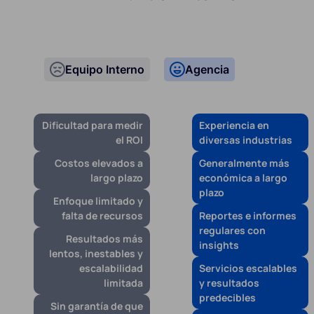
Equipo Interno
Agencia
Dificultad para medir
Experiencia en
el ROI
diversas industrias
Costos elevados a
Generalmente más
largo plazo
económica a largo
plazo
Enfoque limitado y
falta de recursos
Reportes e informes
regulares con
Resultados más
insights
lentos, inestables y
escalabilidad
Servicios escalables
limitada
y resultados
predecibles
Sin garantía de que