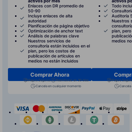
activos por mes
activos p
Enlaces con DR promedio de
Todo inclu
50-90
Consultor
Incluye enlaces de alta
Auditoría
autoridad
Nuestros s
Planificación de página objetivo
consultorí
Optimización de anchor text
plan, pero
Análisis de palabras clave
publicació
Nuestros servicios de
medios no 
consultoría están incluidos en el
plan, pero los costos de
publicación de artículos en
medios no están incluidos
Comprar Ahora
Compr
Pagos Seguros
Reembolso en 30 días
Pagos Segur
Cancela en cualquier momento
Cancela
visa
mastercard
american-express
discover
paypal
apple-p
s
binance
etherium
litecoin
tether
bit