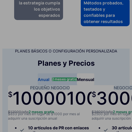
la estrategia cumpla
Métodos probados,
los objetivos
testados y
esperados
confiables para
obtener resultados
PLANES BÁSICOS O CONFIGURACIÓN PERSONALIZADA
Planes y Precios
2 meses gratis
Anual
Mensual
PEQUEÑO NEGOCIO
NEGOCI
10000
1000
300
$
$
/año
/
$12000/año
2 meses gratis
$36000/año
2 meses gr
$833 por mes en lugar de $1000 por mes al
$2500 por mes en lugar
adquirir una suscripción anual
adquirir una suscripción
10 artículos de PR con enlaces
30 artícu