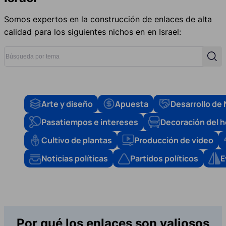
Somos expertos en la construcción de enlaces de alta
calidad para los siguientes nichos en en Israel:
Búsqueda por tema
Busc
Arte y diseño
Apuesta
Desarrollo de
Pasatiempos e intereses
Decoración del 
Cultivo de plantas
Producción de video
Noticias políticas
Partidos políticos
E
Por qué los enlaces son valiosos