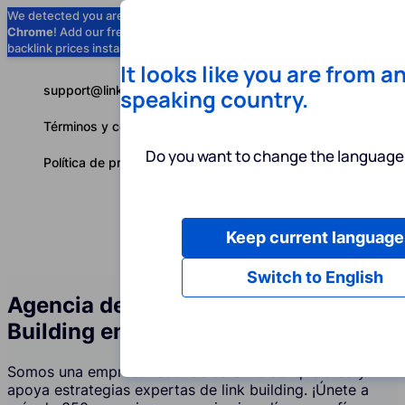
We detected you are using
Google
Chrome
! Add our free extension to check
Add to Chrome (Free) →
backlink prices instantly as you browse.
It looks like you are from a
support@linkbuilder.com
speaking country.
Términos y condiciones
Do you want to change the language 
Política de privacidad
Keep current language
Servicios
P
Español
Switch to English
Agencia de Servicios de Link
Building en Israel
Somos una empresa reconocida en Israel que crea y
apoya estrategias expertas de link building. ¡Únete a