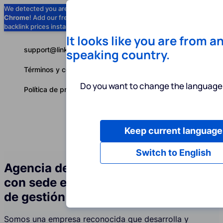
We detected you are using
Google
Chrome
! Add our free extension to check
Add to Chrome (Free) →
backlink prices instantly as you browse.
It looks like you are from a
support@linkbuilder.com
speaking country.
Términos y condiciones
Do you want to change the language 
Política de privacidad
Keep current language
Servicios
P
Español
Switch to English
Agencia de servicios de link building
con sede en la UE para la industria
de gestión de redes sociales
Somos una empresa reconocida que desarrolla y