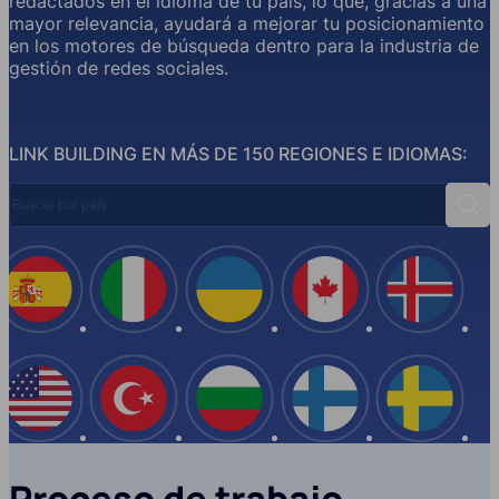
redactados en el idioma de tu país, lo que, gracias a una
mayor relevancia, ayudará a mejorar tu posicionamiento
en los motores de búsqueda dentro para la industria de
gestión de redes sociales.
LINK BUILDING EN MÁS DE 150 REGIONES E IDIOMAS:
Buscar por país
Busc
España
Italia
Ucrania
Canadá
Islandi
EE.UU
Turquía
Bulgaria
Finlandia
Suecia
Proceso de trabajo