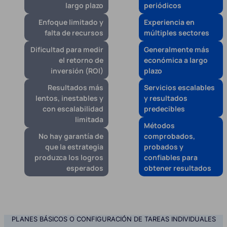
largo plazo
periódicos
Enfoque limitado y
Experiencia en
falta de recursos
múltiples sectores
Dificultad para medir
Generalmente más
el retorno de
económica a largo
inversión (ROI)
plazo
Resultados más
Servicios escalables
lentos, inestables y
y resultados
con escalabilidad
predecibles
limitada
Métodos
No hay garantía de
comprobados,
que la estrategia
probados y
produzca los logros
confiables para
esperados
obtener resultados
PLANES BÁSICOS O CONFIGURACIÓN DE TAREAS INDIVIDUALES