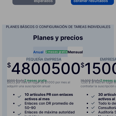
esperados
obtener resultados
PLANES BÁSICOS O CONFIGURACIÓN DE TAREAS INDIVIDUALES
Planes y precios
2 meses gratis
Anual
Mensual
PEQUEÑA EMPRESA
EMPRES
4800
500
150
$
$
/año
/mes
6000 $/año
2 meses gratis
18 000 $/año
2 meses g
$833 por mes en lugar de $1000 por mes al
1250 $ al mes en lugar d
adquirir una suscripción anual
contratar la suscripción
10 artículos PR con enlaces
30 artícu
activos al mes
activos a
Enlaces con DR promedio de
Todo lo de
50–90
Consultor
Enlaces de máxima autoridad
Auditoría