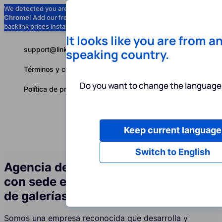
We detected you are using
Google
Chrome
! Add our free extension to check
Add to Chrome (Free) →
backlink prices instantly as you browse.
It looks like you are from a
support@linkbuilder.com
speaking country.
Términos y condiciones
Do you want to change the language 
Política de privacidad
Keep current language
Servicios
P
Español
Switch to English
Agencia de servicios de link building
con sede en la UE para la industria
de galerías de arte
Somos una empresa reconocida que desarrolla y