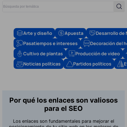
Búsqueda por temática
Búsq
Arte y diseño
Apuesta
Desarrollo de
Pasatiempos e intereses
Decoración del 
Cultivo de plantas
Producción de video
Noticias políticas
Partidos políticos
E
Por qué los enlaces son valiosos
para el SEO
Los enlaces son fundamentales para mejorar el
posicionamiento de tu sitio web en los motores de