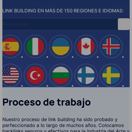
LINK BUILDING EN MÁS DE 150 REGIONES E IDIOMAS:
Buscar por país
Busc
España
Italia
Ucrania
Canadá
Islandi
EE.UU
Turquía
Bulgaria
Finlandia
Suecia
Proceso de trabajo
Nuestro proceso de link building ha sido probado y
perfeccionado a lo largo de muchos años. Colocamos
backlinks seguros y efectivos para la industria del Arte y