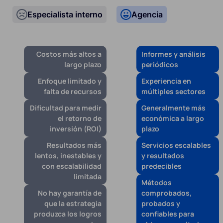
Especialista interno
Agencia
Costos más altos a
Informes y análisis
largo plazo
periódicos
Enfoque limitado y
Experiencia en
falta de recursos
múltiples sectores
Dificultad para medir
Generalmente más
el retorno de
económica a largo
inversión (ROI)
plazo
Resultados más
Servicios escalables
lentos, inestables y
y resultados
con escalabilidad
predecibles
limitada
Métodos
No hay garantía de
comprobados,
que la estrategia
probados y
produzca los logros
confiables para