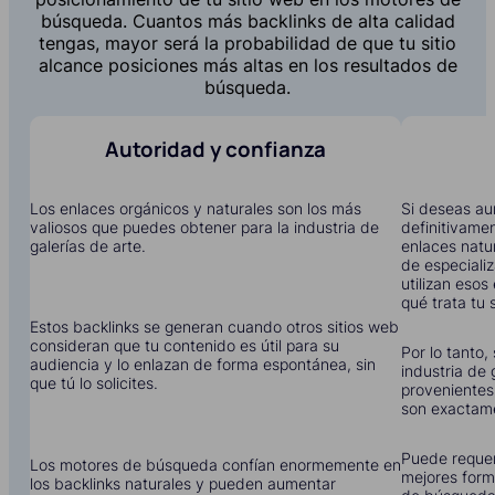
búsqueda. Cuantos más backlinks de alta calidad
tengas, mayor será la probabilidad de que tu sitio
alcance posiciones más altas en los resultados de
búsqueda.
Autoridad y confianza
Los enlaces orgánicos y naturales son los más
Si deseas aum
valiosos que puedes obtener para la industria de
definitivame
galerías de arte.
enlaces natu
de especiali
utilizan eso
qué trata tu s
Estos backlinks se generan cuando otros sitios web
consideran que tu contenido es útil para su
Por lo tanto,
audiencia y lo enlazan de forma espontánea, sin
industria de 
que tú lo solicites.
provenientes
son exactame
Puede requer
Los motores de búsqueda confían enormemente en
mejores form
los backlinks naturales y pueden aumentar