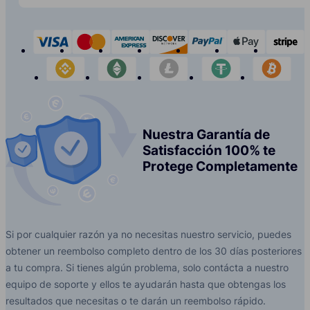
visa
mastercard
american-express
discover
paypal
apple-p
s
binance
etherium
litecoin
tether
bit
Nuestra Garantía de
Satisfacción 100% te
Protege Completamente
Si por cualquier razón ya no necesitas nuestro servicio, puedes
obtener un reembolso completo dentro de los 30 días posteriores
a tu compra. Si tienes algún problema, solo contácta a nuestro
equipo de soporte y ellos te ayudarán hasta que obtengas los
resultados que necesitas o te darán un reembolso rápido.