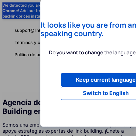
We detected you are using
Google
Chrome
! Add our free extension to check
Add to Chrome (Free) →
backlink prices instantly as you browse.
It looks like you are from a
support@linkbuilder.com
speaking country.
Términos y condiciones
Do you want to change the language 
Política de privacidad
Keep current language
Servicios
P
Español
Switch to English
Agencia de Servicios de Link
Building en Eslovenia
Somos una empresa reconocida en Eslovenia que crea y
apoya estrategias expertas de link building. ¡Únete a