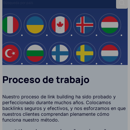
Busc
España
Italia
Ucrania
Canadá
Islandi
EE.UU
Turquía
Bulgaria
Finlandia
Suecia
Proceso de trabajo
Nuestro proceso de link building ha sido probado y
perfeccionado durante muchos años. Colocamos
backlinks seguros y efectivos, y nos esforzamos en que
nuestros clientes comprendan plenamente cómo
funciona nuestro método.