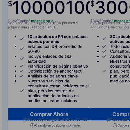
10000
1000
300
$
$
/año
/
$12000/año
2 meses gratis
$36000/año
2 meses gr
$833 por mes en lugar de $1000 por mes al
$2500 por mes en lugar
adquirir una suscripción anual
adquirir una suscripción
10 artículos de PR con enlaces
30 artícu
activos por mes
activos p
Enlaces con DR promedio de
Todo inclu
50-90
Consultor
Incluye enlaces de alta
Auditoría
autoridad
Nuestros s
Planificación de página objetivo
consultorí
Optimización de anchor text
plan, pero
Análisis de palabras clave
publicació
Nuestros servicios de
medios no 
consultoría están incluidos en el
plan, pero los costos de
publicación de artículos en
medios no están incluidos
Comprar Ahora
Compr
Pagos Seguros
Reembolso en 30 días
Pagos Segur
Cancela en cualquier momento
Cancela