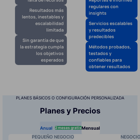
regulares con
Resultados más
insights
lentos, inestables y
escalabilidad
Servicios escalables
limitada
y resultados
predecibles
Sin garantía de que
la estrategia cumpla
Métodos probados,
los objetivos
testados y
esperados
confiables para
obtener resultados
PLANES BÁSICOS O CONFIGURACIÓN PERSONALIZADA
Planes y Precios
2 meses gratis
Anual
Mensual
PEQUEÑO NEGOCIO
NEGOCI