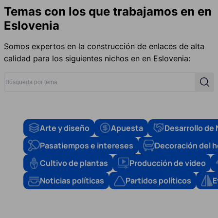
Temas con los que trabajamos en en
Eslovenia
Somos expertos en la construcción de enlaces de alta
calidad para los siguientes nichos en en Eslovenia:
Búsqueda por tema
Busc
Arte y diseño
Apuesta
Desarrollo de
Pasatiempos e intereses
Decoración del 
Cultivo de plantas
Producción de video
Noticias políticas
Partidos políticos
E