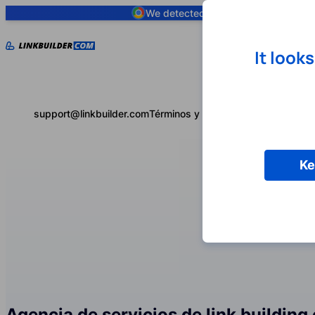
We detected you are using
Google 
It look
support@linkbuilder.com
Términos y condiciones
Política de 
Ke
Agencia de servicios de link building