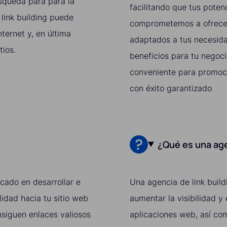
úsqueda para para la
facilitando que tus poten
 link building puede
comprometemos a ofrecert
ternet y, en última
adaptados a tus necesid
tios.
beneficios para tu negoci
conveniente para promoci
con éxito garantizado
¿Qué es una age
ocado en desarrollar e
Una agencia de link build
idad hacia tu sitio web
aumentar la visibilidad y
onsiguen enlaces valiosos
aplicaciones web, así co