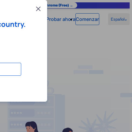
as you browse.
Add to Chrome (Free) →
Close
Probar ahora
Comenzar
Español
country.