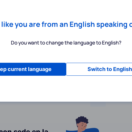
Chrome
! Add our free extension to check backlink prices instantly 
Servicios
Productos
Precios
Recursos
Ayuda
s like you are from an English speaking 
Do you want to change the language to English?
privacidad
ep current language
Switch to English
 con sede en la