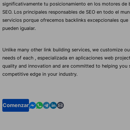
significativamente tu posicionamiento en los motores de 
SEO. Los principales responsables de SEO en todo el mun
servicios porque ofrecemos backlinks excepcionales que
pueden igualar.
Unlike many other link building services, we customize o
needs of each , especializada en aplicaciones web projec
quality and innovation and are committed to helping you 
competitive edge in your industry.
Contact us in Messenger
Contact us in WhatsApp
Contact us in Telegram
Contact us in Linkedin
Contact us by email
Comenzar