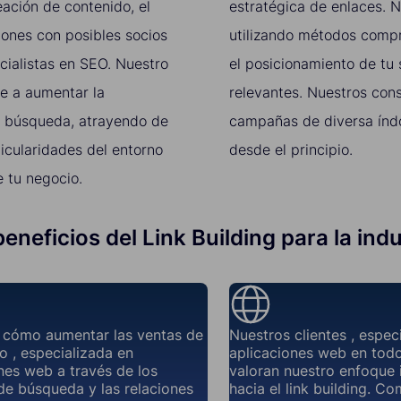
ación de contenido, el
estratégica de enlaces. 
ciones con posibles socios
utilizando métodos compr
cialistas en SEO. Nuestro
el posicionamiento de tu 
de a aumentar la
relevantes. Nuestros con
de búsqueda, atrayendo de
campañas de diversa índo
icularidades del entorno
desde el principio.
 tu negocio.
beneficios del Link Building para la ind
cómo aumentar las ventas de
Nuestros clientes , espec
o , especializada en
aplicaciones web en tod
nes web a través de los
valoran nuestro enfoque
e búsqueda y las relaciones
hacia el link building. C