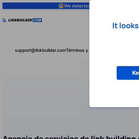
We detected you are using
Google 
It look
support@linkbuilder.com
Términos y condiciones
Política de 
Ke
Agencia de servicios de link building