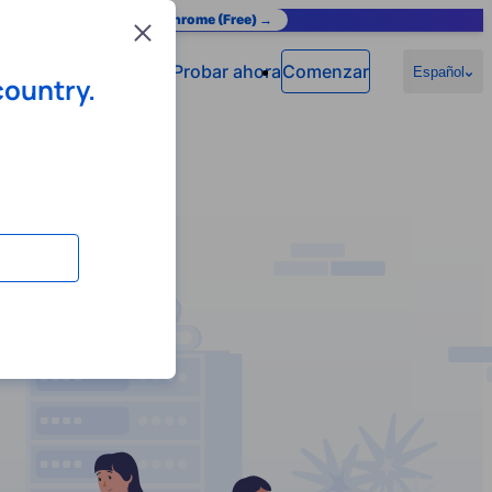
as you browse.
Add to Chrome (Free) →
Close
Probar ahora
Comenzar
Español
country.