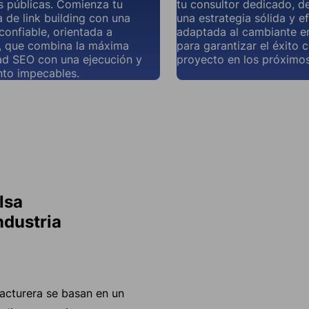
s públicas. Comienza tu
tu consultor dedicado, d
a de link building con una
una estrategia sólida y ef
onfiable, orientada a
adaptada al cambiante en
, que combina la máxima
para garantizar el éxito 
ad SEO con una ejecución y
proyecto en los próximos
nto impecables.
lsa
ndustria
facturera se basan en un