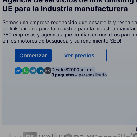
UE para la industria manufacturera
Somos una empresa reconocida que desarrolla y respalda 
de link building para la industria para la industria manufa
350 empresas y agencias que confían en nosotros para m
en los motores de búsqueda y su rendimiento SEO!
Comenzar
Ver precios
Contact us in Messenger
Contact us in WhatsApp
Contact us in Telegram
Contact us in Linkedin
Contact us by email
Desde $2000
por mes
3 paquetes
+ personalizado