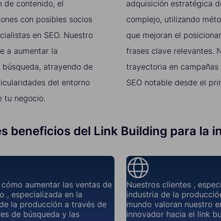
 de contenido, el
adquisición estratégica 
ciones con posibles socios
complejo, utilizando mét
cialistas en SEO. Nuestro
que mejoran el posiciona
de a aumentar la
frases clave relevantes.
de búsqueda, atrayendo de
trayectoria en campañas d
icularidades del entorno
SEO notable desde el prin
 tu negocio.
es beneficios del Link Building para la 
cómo aumentar las ventas de
Nuestros clientes , espec
o , especializada en la
industria de la producció
 de la producción a través de
mundo valoran nuestro e
res de búsqueda y las
innovador hacia el link b