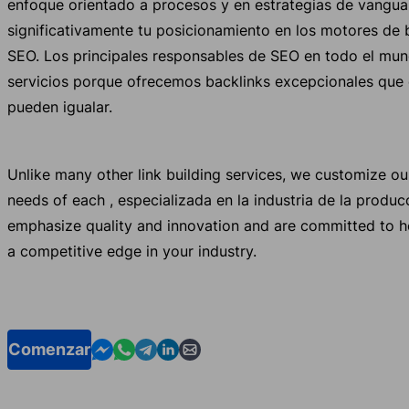
enfoque orientado a procesos y en estrategias de vangua
significativamente tu posicionamiento en los motores de 
SEO. Los principales responsables de SEO en todo el mun
servicios porque ofrecemos backlinks excepcionales que
pueden igualar.
Unlike many other link building services, we customize o
needs of each , especializada en la industria de la produc
emphasize quality and innovation and are committed to h
a competitive edge in your industry.
Contact us in Messenger
Contact us in WhatsApp
Contact us in Telegram
Contact us in Linkedin
Contact us by email
Comenzar