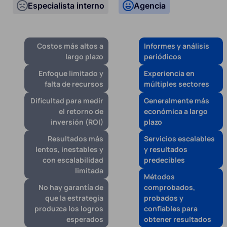
Especialista interno
Agencia
Costos más altos a
Informes y análisis
largo plazo
periódicos
Enfoque limitado y
Experiencia en
falta de recursos
múltiples sectores
Dificultad para medir
Generalmente más
el retorno de
económica a largo
inversión (ROI)
plazo
Resultados más
Servicios escalables
lentos, inestables y
y resultados
con escalabilidad
predecibles
limitada
Métodos
No hay garantía de
comprobados,
que la estrategia
probados y
produzca los logros
confiables para
esperados
obtener resultados