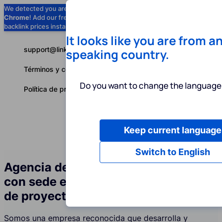
We detected you are using
Google
Chrome
! Add our free extension to check
Add to Chrome (Free) →
backlink prices instantly as you browse.
It looks like you are from a
support@linkbuilder.com
speaking country.
Términos y condiciones
Do you want to change the language 
Política de privacidad
Keep current language
Servicios
P
Español
Switch to English
Agencia de servicios de link building
con sede en la UE para la industria
de proyectos de infraestructura
Somos una empresa reconocida que desarrolla y