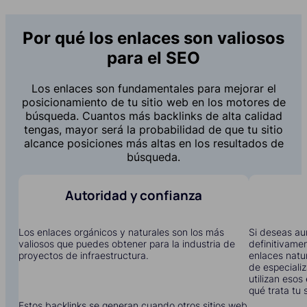
Por qué los enlaces son valiosos
para el SEO
Los enlaces son fundamentales para mejorar el
posicionamiento de tu sitio web en los motores de
búsqueda. Cuantos más backlinks de alta calidad
tengas, mayor será la probabilidad de que tu sitio
alcance posiciones más altas en los resultados de
búsqueda.
Autoridad y confianza
Los enlaces orgánicos y naturales son los más
Si deseas aum
valiosos que puedes obtener para la industria de
definitivame
proyectos de infraestructura.
enlaces natu
de especiali
utilizan eso
qué trata tu s
Estos backlinks se generan cuando otros sitios web