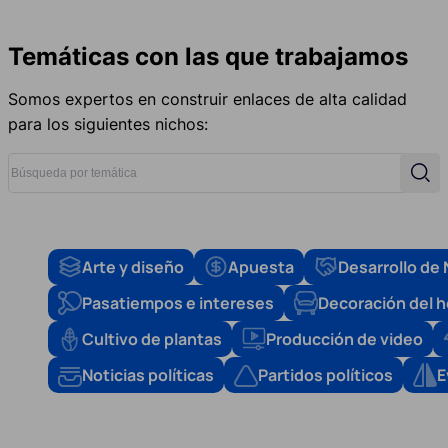
Temáticas con las que trabajamos
Somos expertos en construir enlaces de alta calidad
para los siguientes nichos:
Búsqueda por temática
Búsq
Arte y diseño
Apuesta
Desarrollo de
Pasatiempos e intereses
Decoración del 
Cultivo de plantas
Producción de video
Noticias políticas
Partidos políticos
E