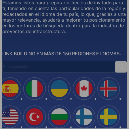
Estamos listos para preparar artículos de invitado para
ti, teniendo en cuenta las particularidades de la región y
redactados en el idioma de tu país, lo que, gracias a una
mayor relevancia, ayudará a mejorar tu posicionamiento
en los motores de búsqueda dentro para la industria de
proyectos de infraestructura.
LINK BUILDING EN MÁS DE 150 REGIONES E IDIOMAS:
Buscar por país
Busc
España
Italia
Ucrania
Canadá
Islandi
EE.UU
Turquía
Bulgaria
Finlandia
Suecia