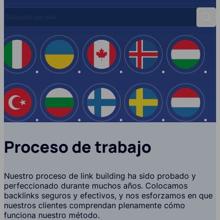
Búsqueda por país
Busc
España
Italia
Ucrania
Canadá
Islandi
EE.UU
Turquía
Bulgaria
Finlandia
Suecia
Proceso de trabajo
Nuestro proceso de link building ha sido probado y
perfeccionado durante muchos años. Colocamos
backlinks seguros y efectivos, y nos esforzamos en que
nuestros clientes comprendan plenamente cómo
funciona nuestro método.