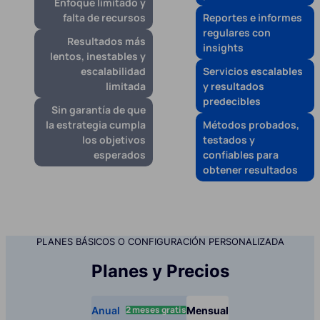
Enfoque limitado y
falta de recursos
Reportes e informes
regulares con
Resultados más
insights
lentos, inestables y
escalabilidad
Servicios escalables
limitada
y resultados
predecibles
Sin garantía de que
la estrategia cumpla
Métodos probados,
los objetivos
testados y
esperados
confiables para
obtener resultados
PLANES BÁSICOS O CONFIGURACIÓN PERSONALIZADA
Planes y Precios
2 meses gratis
Anual
Mensual