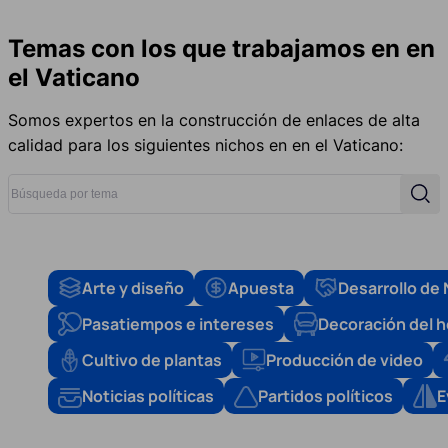
Temas con los que trabajamos en en
el Vaticano
Somos expertos en la construcción de enlaces de alta
calidad para los siguientes nichos en en el Vaticano:
Búsqueda por tema
Busc
Arte y diseño
Apuesta
Desarrollo de
Pasatiempos e intereses
Decoración del 
Cultivo de plantas
Producción de video
Noticias políticas
Partidos políticos
E