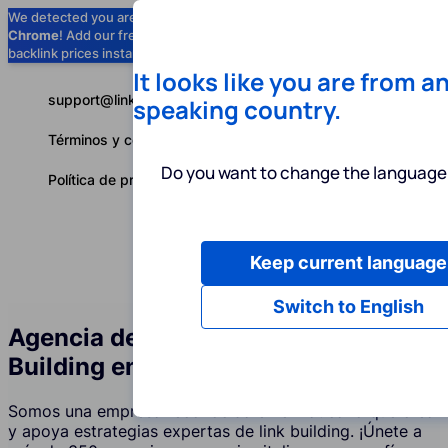
We detected you are using
Google
Chrome
! Add our free extension to check
Add to Chrome (Free) →
backlink prices instantly as you browse.
It looks like you are from a
support@linkbuilder.com
speaking country.
Términos y condiciones
Do you want to change the language 
Política de privacidad
Keep current language
Servicios
P
Español
Switch to English
Agencia de Servicios de Link
Building en el Vaticano
Somos una empresa reconocida en el Vaticano que crea
y apoya estrategias expertas de link building. ¡Únete a