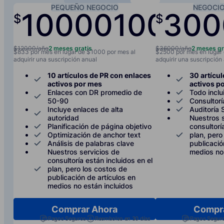
PEQUEÑO NEGOCIO
NEGOCI
10000
1000
300
$
$
/año
/
$12000/año
2 meses gratis
$36000/año
2 meses gr
$833 por mes en lugar de $1000 por mes al
$2500 por mes en lugar
adquirir una suscripción anual
adquirir una suscripción
10 artículos de PR con enlaces
30 artícu
activos por mes
activos p
Enlaces con DR promedio de
Todo inclu
50-90
Consultor
Incluye enlaces de alta
Auditoría
autoridad
Nuestros s
Planificación de página objetivo
consultorí
Optimización de anchor text
plan, pero
Análisis de palabras clave
publicació
Nuestros servicios de
medios no 
consultoría están incluidos en el
plan, pero los costos de
publicación de artículos en
medios no están incluidos
Comprar Ahora
Compr
Pagos Seguros
Reembolso en 30 días
Pagos Segur