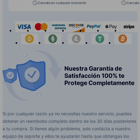
Cancela en cualquier momento
Cancela
visa
mastercard
american-express
discover
paypal
apple-p
s
binance
etherium
litecoin
tether
bit
Nuestra Garantía de
Satisfacción 100% te
Protege Completamente
Si por cualquier razón ya no necesitas nuestro servicio, puedes
obtener un reembolso completo dentro de los 30 días posteriores
a tu compra. Si tienes algún problema, solo contácta a nuestro
equipo de soporte y ellos te ayudarán hasta que obtengas los