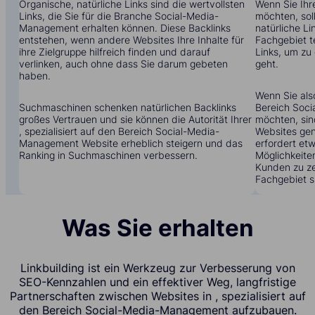
Organische, natürliche Links sind die wertvollsten
Wenn Sie Ihr
Links, die Sie für die Branche Social-Media-
möchten, soll
Management erhalten können. Diese Backlinks
natürliche Li
entstehen, wenn andere Websites Ihre Inhalte für
Fachgebiet t
ihre Zielgruppe hilfreich finden und darauf
Links, um zu
verlinken, auch ohne dass Sie darum gebeten
geht.
haben.
Wenn Sie also
Suchmaschinen schenken natürlichen Backlinks
Bereich Soc
großes Vertrauen und sie können die Autorität Ihrer
möchten, sin
, spezialisiert auf den Bereich Social-Media-
Websites gen
Management Website erheblich steigern und das
erfordert etw
Ranking in Suchmaschinen verbessern.
Möglichkeite
Kunden zu zei
Fachgebiet s
Was Sie erhalten
Linkbuilding ist ein Werkzeug zur Verbesserung von
SEO-Kennzahlen und ein effektiver Weg, langfristige
Partnerschaften zwischen Websites in , spezialisiert auf
den Bereich Social-Media-Management aufzubauen.