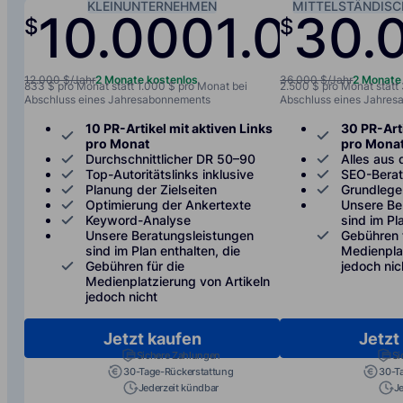
KLEINUNTERNEHMEN
MITTELSTÄNDIS
10.000
1.000
30.
$
$
/jah
12.000 $/Jahr
2 Monate kostenlos
36.000 $/Jahr
2 Monate
833 $ pro Monat statt 1.000 $ pro Monat bei
2.500 $ pro Monat statt
Abschluss eines Jahresabonnements
Abschluss eines Jahre
10 PR-Artikel mit aktiven Links
30 PR-Arti
pro Monat
pro Mona
Durchschnittlicher DR 50–90
Alles aus 
Top-Autoritätslinks inklusive
SEO-Bera
Planung der Zielseiten
Grundlege
Optimierung der Ankertexte
Unsere Be
Keyword-Analyse
sind im Pl
Unsere Beratungsleistungen
Gebühren 
sind im Plan enthalten, die
Medienplat
Gebühren für die
jedoch nic
Medienplatzierung von Artikeln
jedoch nicht
Jetzt kaufen
Jetzt
Sichere Zahlungen
Si
30-Tage-Rückerstattung
30-T
Jederzeit kündbar
J