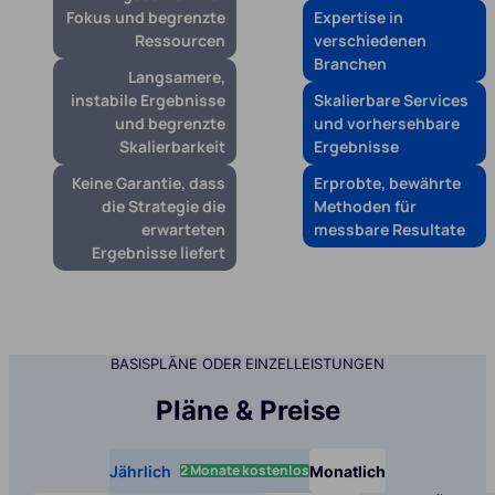
Fokus und begrenzte
Expertise in
Ressourcen
verschiedenen
Branchen
Langsamere,
instabile Ergebnisse
Skalierbare Services
und begrenzte
und vorhersehbare
Skalierbarkeit
Ergebnisse
Keine Garantie, dass
Erprobte, bewährte
die Strategie die
Methoden für
erwarteten
messbare Resultate
Ergebnisse liefert
BASISPLÄNE ODER EINZELLEISTUNGEN
Pläne & Preise
2 Monate kostenlos
Jährlich
Monatlich