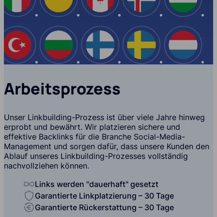
Spanien
Italien
Ukraine
Kanada
Island
USA
Türkei
Bulgarien
Finnland
Schwe
Arbeitsprozess
Unser Linkbuilding-Prozess ist über viele Jahre hinweg
erprobt und bewährt. Wir platzieren sichere und
effektive Backlinks für die Branche Social-Media-
Management und sorgen dafür, dass unsere Kunden den
Ablauf unseres Linkbuilding-Prozesses vollständig
nachvollziehen können.
Links werden "dauerhaft" gesetzt
Garantierte Linkplatzierung – 30 Tage
Garantierte Rückerstattung – 30 Tage