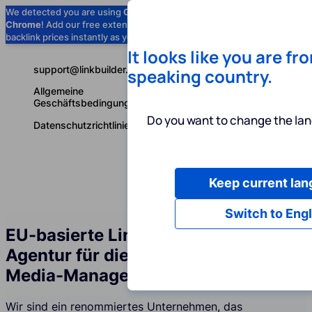
We detected you are using
Google
Chrome
! Add our free extension to check
Add to Chrome (Free) →
backlink prices instantly as you browse.
It looks like you are fr
support@linkbuilder.com
speaking country.
Allgemeine
Geschäftsbedingungen
Do you want to change the lan
Datenschutzrichtlinie
Keep current la
Dienstleist
Deutsch
Switch to Engl
EU-basierte Linkbuilding-Services-
Agentur für die Branche Social-
Media-Management
Wir sind ein renommiertes Unternehmen, das