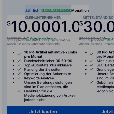
2 Monate kostenlos
Jährlich
Monatlich
KLEINUNTERNEHMEN
MITTELSTÄNDIS
10.000
1.000
30.
$
$
/jah
12.000 $/Jahr
2 Monate kostenlos
36.000 $/Jahr
2 Monate
833 $ pro Monat statt 1.000 $ pro Monat bei
2.500 $ pro Monat statt
Abschluss eines Jahresabonnements
Abschluss eines Jahre
10 PR-Artikel mit aktiven Links
30 PR-Arti
pro Monat
pro Mona
Durchschnittlicher DR 50–90
Alles aus 
Top-Autoritätslinks inklusive
SEO-Bera
Planung der Zielseiten
Grundlege
Optimierung der Ankertexte
Unsere Be
Keyword-Analyse
sind im Pl
Unsere Beratungsleistungen
Gebühren 
sind im Plan enthalten, die
Medienplat
Gebühren für die
jedoch nic
Medienplatzierung von Artikeln
jedoch nicht
Jetzt kaufen
Jetzt