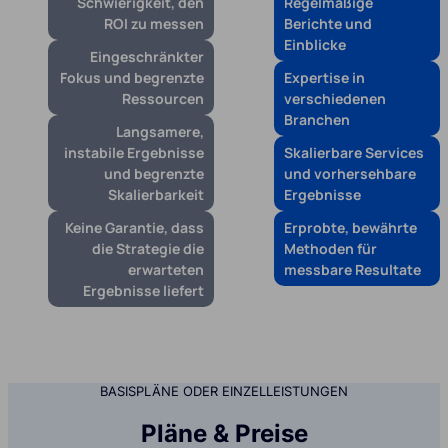
Schwierigkeit, den
Regelmäßige
ROI zu messen
Berichte und
Einblicke
Eingeschränkter
Fokus und begrenzte
Expertise in
Ressourcen
verschiedenen
Branchen
Langsamere,
instabile Ergebnisse
Skalierbare Services
und begrenzte
und vorhersehbare
Skalierbarkeit
Ergebnisse
Keine Garantie, dass
Erprobte, bewährte
die Strategie die
Methoden für
erwarteten
messbare Resultate
Ergebnisse liefert
BASISPLÄNE ODER EINZELLEISTUNGEN
Pläne & Preise