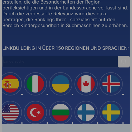
erstellen, die die Besonderheiten der Region
berücksichtigen und in der Landessprache verfasst sind.
Durch die verbesserte Relevanz wird dies dazu
beitragen, die Rankings Ihrer , spezialisiert auf den
Bereich Kindergesundheit in Suchmaschinen zu erhöhen.
LINKBUILDING IN ÜBER 150 REGIONEN UND SPRACHEN:
Ländersuche
Suc
Spanien
Italien
Ukraine
Kanada
Island
USA
Türkei
Bulgarien
Finnland
Schwe