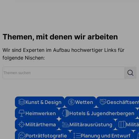
Themen, mit denen wir arbeiten
Wir sind Experten im Aufbau hochwertiger Links für
folgende Nischen:
Themen suchen
Suc
Kunst & Design
Wetten
Geschäftsen
Heimwerken
Hotels & Jugendherbergen
Militärthema
Militärausrüstung
Mili
Porträtfotografie
Planung und Entwurf