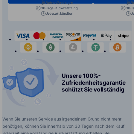
Sichere Zahlungen
Si
30-Tage-Rückerstattung
30-T
Jederzeit kündbar
J
visa
mastercard
american-express
discover
paypal
apple-p
s
binance
etherium
litecoin
tether
bit
Unsere 100%-
Zufriedenheitsgarantie
schützt Sie vollständig
Wenn Sie unseren Service aus irgendeinem Grund nicht mehr
benötigen, können Sie innerhalb von 30 Tagen nach dem Kauf
jederzeit eine vollständige Rückerstattung erhalten. Bei