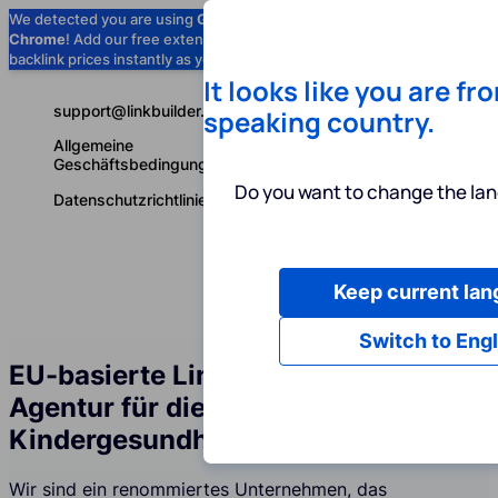
We detected you are using
Google
Chrome
! Add our free extension to check
Add to Chrome (Free) →
backlink prices instantly as you browse.
It looks like you are fr
support@linkbuilder.com
speaking country.
Allgemeine
Geschäftsbedingungen
Do you want to change the lan
Datenschutzrichtlinie
Keep current la
Dienstleist
Deutsch
Switch to Engl
EU-basierte Linkbuilding-Services-
Agentur für die
Kindergesundheitsbranche
Wir sind ein renommiertes Unternehmen, das