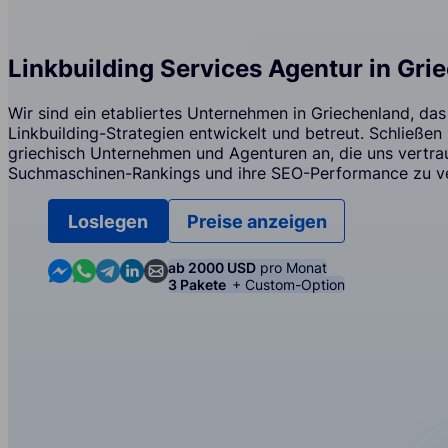
Linkbuilding Services Agentur in Gri
Wir sind ein etabliertes Unternehmen in Griechenland, das
Linkbuilding-Strategien entwickelt und betreut. Schließen
griechisch Unternehmen und Agenturen an, die uns vertra
Suchmaschinen-Rankings und ihre SEO-Performance zu v
Loslegen
Preise anzeigen
Contact us in Messenger
Contact us in WhatsApp
Contact us in Telegram
Contact us in Linkedin
Contact us by email
ab 2000 USD
pro Monat
3 Pakete
+ Custom-Option