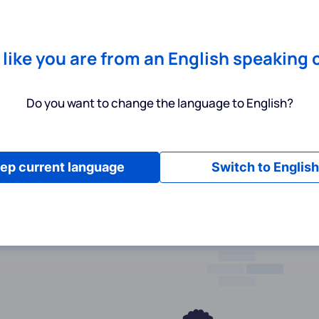
Chrome
! Add our free extension to check backlink prices instantly 
Dienstleistungen
Produkte
Preisgestaltung
Ressource
s like you are from an English speaking 
Do you want to change the language to English?
ep current language
Switch to English