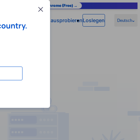
as you browse.
Add to Chrome (Free) →
Close
Jetzt ausprobieren
Loslegen
n
Hilfe
Deutsch
country.