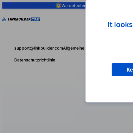
We detected you are using
Google 
It look
support@linkbuilder.com
Allgemeine Geschäftsbedingungen
Datenschutzrichtlinie
Ke