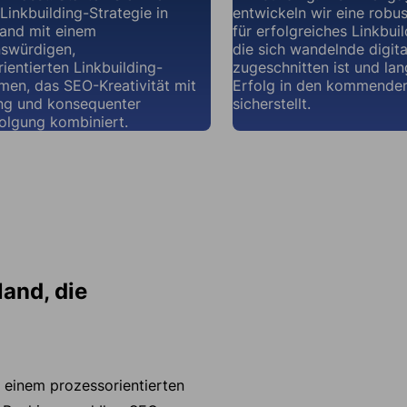
 Linkbuilding-Strategie in
entwickeln wir eine robus
land mit einem
für erfolgreiches Linkbuil
nswürdigen,
die sich wandelnde digit
ientierten Linkbuilding-
zugeschnitten ist und lan
en, das SEO-Kreativität mit
Erfolg in den kommende
g und konsequenter
sicherstellt.
olgung kombiniert.
land, die
f einem prozessorientierten