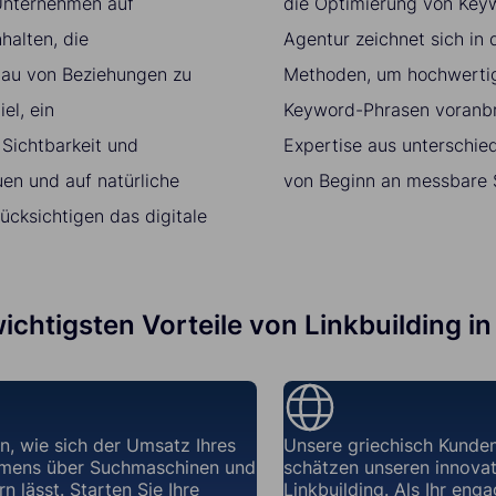
r Unternehmen auf
die Optimierung von Keyw
halten, die
Agentur zeichnet sich in
bau von Beziehungen zu
Methoden, um hochwertige
el, ein
Keyword-Phrasen voranbr
 Sichtbarkeit und
Expertise aus unterschie
en und auf natürliche
von Beginn an messbare S
ücksichtigen das digitale
wichtigsten Vorteile von Linkbuilding i
n, wie sich der Umsatz Ihres
Unsere griechisch Kunden
mens über Suchmaschinen und
schätzen unseren innovat
n lässt. Starten Sie Ihre
Linkbuilding. Als Ihr enga