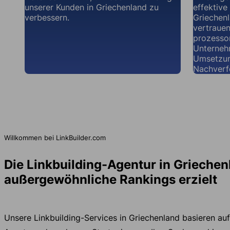
unserer Kunden in Griechenland zu
effektive
verbessern.
Griechen
vertraue
prozessor
Unternehm
Umsetzun
Nachverf
Willkommen bei LinkBuilder.com
Die Linkbuilding-Agentur in Griechen
außergewöhnliche Rankings erzielt
Unsere Linkbuilding-Services in Griechenland basieren au