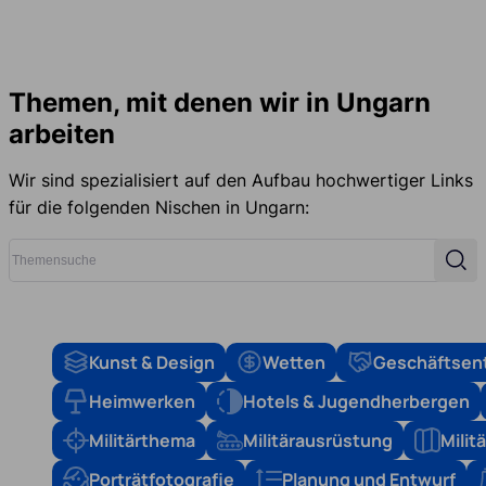
Themen, mit denen wir in Ungarn
arbeiten
Wir sind spezialisiert auf den Aufbau hochwertiger Links
für die folgenden Nischen in Ungarn:
Themensuche
Such
Kunst & Design
Wetten
Geschäftsen
Heimwerken
Hotels & Jugendherbergen
Militärthema
Militärausrüstung
Mili
Porträtfotografie
Planung und Entwurf