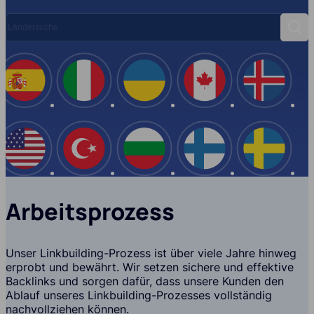
Ländersuche
Such
Spanien
Italien
Ukraine
Kanada
Island
USA
Türkei
Bulgarien
Finnland
Schwe
Arbeitsprozess
Unser Linkbuilding-Prozess ist über viele Jahre hinweg
erprobt und bewährt. Wir setzen sichere und effektive
Backlinks und sorgen dafür, dass unsere Kunden den
Ablauf unseres Linkbuilding-Prozesses vollständig
nachvollziehen können.