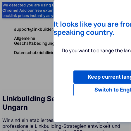
We detected you are using
Google
Chrome
! Add our free extension to check
Add to Chrome (Free) →
backlink prices instantly as you browse.
It looks like you are fr
support@linkbuilder.com
speaking country.
Allgemeine
Geschäftsbedingungen
Do you want to change the lan
Datenschutzrichtlinie
Keep current la
Dienstleist
Deutsch
Switch to Engl
Linkbuilding Services Agentur in
Ungarn
Wir sind ein etabliertes Unternehmen in Ungarn, das
professionelle Linkbuilding-Strategien entwickelt und