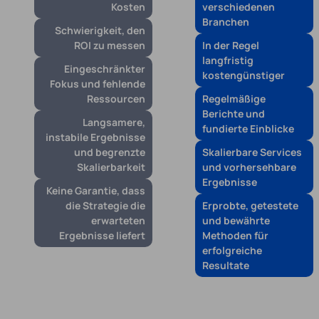
Kosten
verschiedenen
Branchen
Schwierigkeit, den
ROI zu messen
In der Regel
langfristig
Eingeschränkter
kostengünstiger
Fokus und fehlende
Ressourcen
Regelmäßige
Berichte und
Langsamere,
fundierte Einblicke
instabile Ergebnisse
und begrenzte
Skalierbare Services
Skalierbarkeit
und vorhersehbare
Ergebnisse
Keine Garantie, dass
die Strategie die
Erprobte, getestete
erwarteten
und bewährte
Ergebnisse liefert
Methoden für
erfolgreiche
Resultate