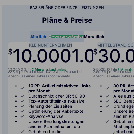
BASISPLÄNE ODER EINZELLEISTUNGEN
Pläne & Preise
2 Monate kostenlos
Jährlich
Monatlich
KLEINUNTERNEHMEN
MITTELSTÄNDIS
10.000
1.000
30.
$
$
/jah
12.000 $/Jahr
2 Monate kostenlos
36.000 $/Jahr
2 Monate
833 $ pro Monat statt 1.000 $ pro Monat bei
2.500 $ pro Monat statt
Abschluss eines Jahresabonnements
Abschluss eines Jahre
10 PR-Artikel mit aktiven Links
30 PR-Arti
pro Monat
pro Mona
Durchschnittlicher DR 50–90
Alles aus 
Top-Autoritätslinks inklusive
SEO-Bera
Planung der Zielseiten
Grundlege
Optimierung der Ankertexte
Unsere Be
Keyword-Analyse
sind im Pl
Unsere Beratungsleistungen
Gebühren 
sind im Plan enthalten, die
Medienplat
Gebühren für die
jedoch nic