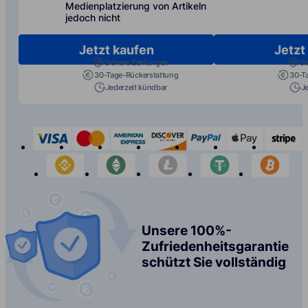
Medienplatzierung von Artikeln
jedoch nicht
Jetzt kaufen
Jetzt
Sichere Zahlungen
Si
30-Tage-Rückerstattung
30-T
Jederzeit kündbar
J
visa
mastercard
american-express
discover
paypal
apple-p
s
binance
etherium
litecoin
tether
bit
Unsere 100%-
Zufriedenheitsgarantie
schützt Sie vollständig