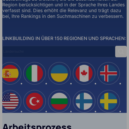
Region berücksichtigen und in der Sprache Ihres Landes
verfasst sind. Dies erhöht die Relevanz und trägt dazu
bei, Ihre Rankings in den Suchmaschinen zu verbessern.
LINKBUILDING IN ÜBER 150 REGIONEN UND SPRACHEN:
Ländersuche
Such
Spanien
Italien
Ukraine
Kanada
Island
USA
Türkei
Bulgarien
Finnland
Schwe
Arbeitsprozess