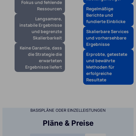
Fokus und fehlende
Ressourcen
Regelmäßige
Berichte und
Langsamere,
fundierte Einblicke
instabile Ergebnisse
und begrenzte
Skalierbare Services
Skalierbarkeit
und vorhersehbare
Ergebnisse
Keine Garantie, dass
die Strategie die
Erprobte, getestete
erwarteten
und bewährte
Ergebnisse liefert
Methoden für
erfolgreiche
Resultate
BASISPLÄNE ODER EINZELLEISTUNGEN
Pläne & Preise