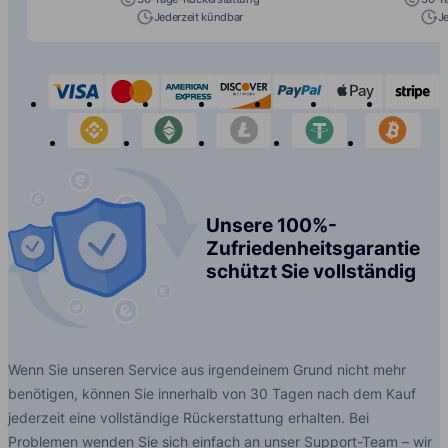
Jederzeit kündbar
J
visa
mastercard
american-express
discover
paypal
apple-p
s
binance
etherium
litecoin
tether
bit
Unsere 100%-
Zufriedenheitsgarantie
schützt Sie vollständig
Wenn Sie unseren Service aus irgendeinem Grund nicht mehr
benötigen, können Sie innerhalb von 30 Tagen nach dem Kauf
jederzeit eine vollständige Rückerstattung erhalten. Bei
Problemen wenden Sie sich einfach an unser Support-Team – wir