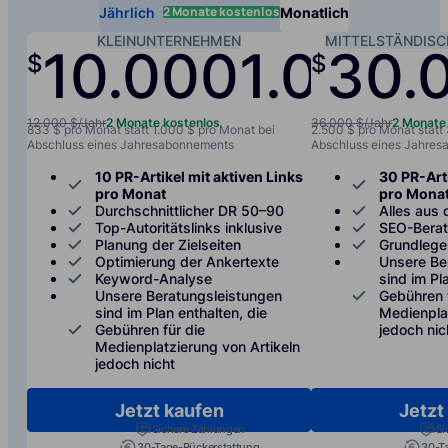
2 Monate kostenlos
Jährlich
Monatlich
KLEINUNTERNEHMEN
MITTELSTÄNDIS
10.000
1.000
30.
$
$
/jah
12.000 $/Jahr
2 Monate kostenlos
36.000 $/Jahr
2 Monate
833 $ pro Monat statt 1.000 $ pro Monat bei
2.500 $ pro Monat statt
Abschluss eines Jahresabonnements
Abschluss eines Jahre
10 PR-Artikel mit aktiven Links
30 PR-Arti
pro Monat
pro Mona
Durchschnittlicher DR 50–90
Alles aus 
Top-Autoritätslinks inklusive
SEO-Bera
Planung der Zielseiten
Grundlege
Optimierung der Ankertexte
Unsere Be
Keyword-Analyse
sind im Pl
Unsere Beratungsleistungen
Gebühren 
sind im Plan enthalten, die
Medienplat
Gebühren für die
jedoch nic
Medienplatzierung von Artikeln
jedoch nicht
Jetzt kaufen
Jetzt
Sichere Zahlungen
Si
30-Tage-Rückerstattung
30-T