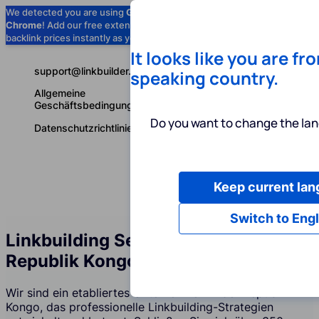
We detected you are using
Google
Chrome
! Add our free extension to check
Add to Chrome (Free) →
backlink prices instantly as you browse.
It looks like you are fr
support@linkbuilder.com
speaking country.
Allgemeine
Geschäftsbedingungen
Do you want to change the lan
Datenschutzrichtlinie
Keep current la
Dienstleist
Deutsch
Switch to Engl
Linkbuilding Services Agentur in der
Republik Kongo
Wir sind ein etabliertes Unternehmen in der Republik
Kongo, das professionelle Linkbuilding-Strategien