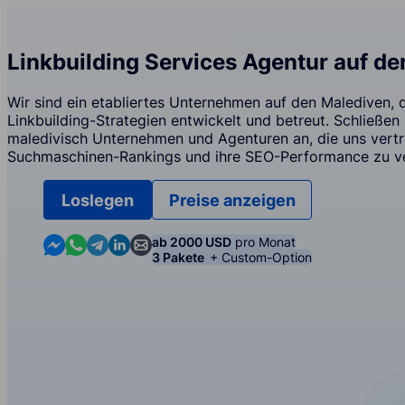
Linkbuilding Services Agentur auf d
Wir sind ein etabliertes Unternehmen auf den Malediven, d
Linkbuilding-Strategien entwickelt und betreut. Schließen
maledivisch Unternehmen und Agenturen an, die uns vertr
Suchmaschinen-Rankings und ihre SEO-Performance zu v
Loslegen
Preise anzeigen
Contact us in Messenger
Contact us in WhatsApp
Contact us in Telegram
Contact us in Linkedin
Contact us by email
ab 2000 USD
pro Monat
3 Pakete
+ Custom-Option