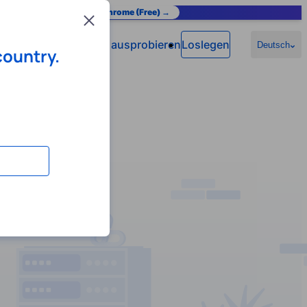
as you browse.
Add to Chrome (Free) →
Close
Jetzt ausprobieren
Loslegen
n
Hilfe
Deutsch
country.