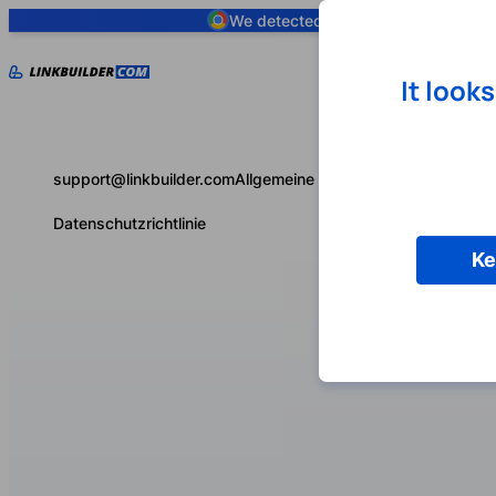
We detected you are using
Google 
It look
support@linkbuilder.com
Allgemeine Geschäftsbedingungen
Datenschutzrichtlinie
Ke