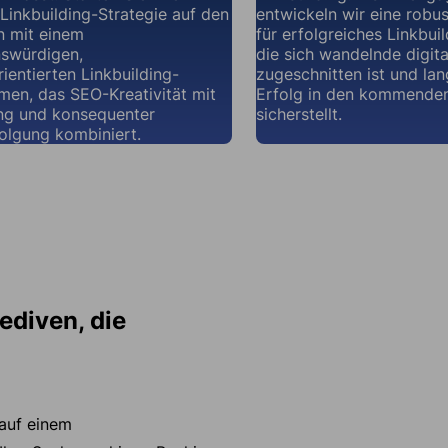
 Linkbuilding-Strategie auf den
entwickeln wir eine robus
n mit einem
für erfolgreiches Linkbuil
nswürdigen,
die sich wandelnde digit
ientierten Linkbuilding-
zugeschnitten ist und lan
en, das SEO-Kreativität mit
Erfolg in den kommende
g und konsequenter
sicherstellt.
olgung kombiniert.
ediven, die
 auf einem