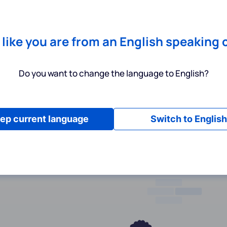
Chrome
! Add our free extension to check backlink prices instantly 
Dienstleistungen
Produkte
Preisgestaltung
Ressource
s like you are from an English speaking 
Do you want to change the language to English?
ep current language
Switch to English