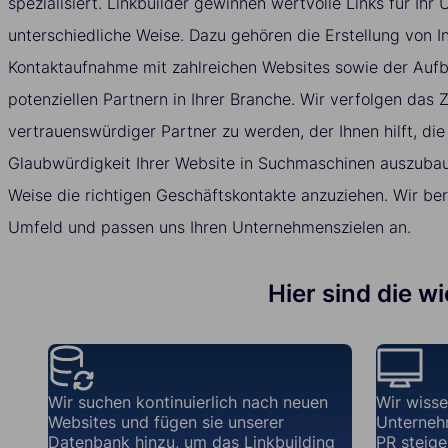
spezialisiert. Linkbuilder gewinnen wertvolle Links für Ih
unterschiedliche Weise. Dazu gehören die Erstellung von In
Kontaktaufnahme mit zahlreichen Websites sowie der Auf
potenziellen Partnern in Ihrer Branche. Wir verfolgen das Zi
vertrauenswürdiger Partner zu werden, der Ihnen hilft, die
Glaubwürdigkeit Ihrer Website in Suchmaschinen auszubau
Weise die richtigen Geschäftskontakte anzuziehen. Wir ber
Umfeld und passen uns Ihren Unternehmenszielen an.
Hier sind die w
Wir suchen kontinuierlich nach neuen
Wir wisse
Websites und fügen sie unserer
Unterneh
Datenbank hinzu, um das Linkbuilding
PR steiger