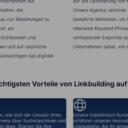
r Unternehmen auf
auf die Optimierung von K
halten, die
Unsere Agentur zeichnet 
bau von Beziehungen zu
bewährte Methoden, um ho
el, ein
relevante Keyword-Phrase
 Sichtbarkeit und
umfassender Expertise au
en und auf natürliche
Unternehmen dabei, von 
ücksichtigen das digitale
ichtigsten Vorteile von Linkbuilding au
n, wie sich der Umsatz Ihres
Unsere maledivisch Kund
mens über Suchmaschinen und
schätzen unseren innovat
n lässt. Starten Sie Ihre
Linkbuilding. Als Ihr enga