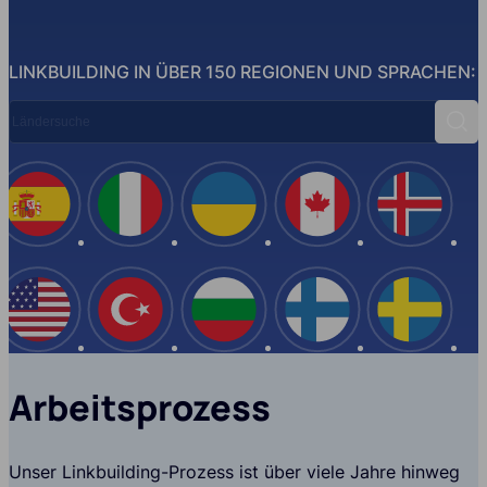
LINKBUILDING IN ÜBER 150 REGIONEN UND SPRACHEN:
Ländersuche
Suc
Spanien
Italien
Ukraine
Kanada
Island
USA
Türkei
Bulgarien
Finnland
Schwe
Arbeitsprozess
Unser Linkbuilding-Prozess ist über viele Jahre hinweg