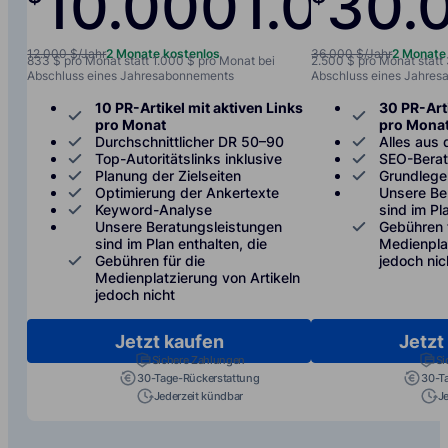
10.000
1.000
30.
/jah
12.000 $/Jahr
2 Monate kostenlos
36.000 $/Jahr
2 Monate
833 $ pro Monat statt 1.000 $ pro Monat bei
2.500 $ pro Monat statt
Abschluss eines Jahresabonnements
Abschluss eines Jahre
10 PR-Artikel mit aktiven Links
30 PR-Arti
pro Monat
pro Mona
Durchschnittlicher DR 50–90
Alles aus 
Top-Autoritätslinks inklusive
SEO-Bera
Planung der Zielseiten
Grundlege
Optimierung der Ankertexte
Unsere Be
Keyword-Analyse
sind im Pl
Unsere Beratungsleistungen
Gebühren 
sind im Plan enthalten, die
Medienplat
Gebühren für die
jedoch nic
Medienplatzierung von Artikeln
jedoch nicht
Jetzt kaufen
Jetzt
Sichere Zahlungen
Si
30-Tage-Rückerstattung
30-T
Jederzeit kündbar
J