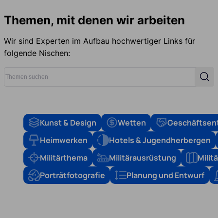
Themen, mit denen wir arbeiten
Wir sind Experten im Aufbau hochwertiger Links für
folgende Nischen:
Themen suchen
Suc
Kunst & Design
Wetten
Geschäftsen
Heimwerken
Hotels & Jugendherbergen
Militärthema
Militärausrüstung
Mili
Porträtfotografie
Planung und Entwurf