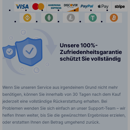
visa
mastercard
american-express
discover
paypal
apple-p
s
binance
etherium
litecoin
tether
bit
Unsere 100%-
Zufriedenheitsgarantie
schützt Sie vollständig
Wenn Sie unseren Service aus irgendeinem Grund nicht mehr
benötigen, können Sie innerhalb von 30 Tagen nach dem Kauf
jederzeit eine vollständige Rückerstattung erhalten. Bei
Problemen wenden Sie sich einfach an unser Support-Team – wir
helfen Ihnen weiter, bis Sie die gewünschten Ergebnisse erzielen,
oder erstatten Ihnen den Betrag umgehend zurück.