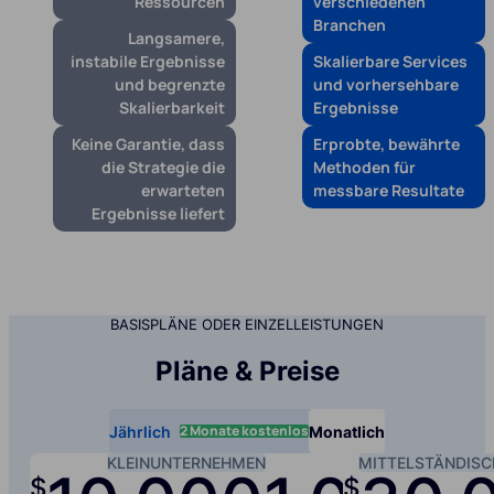
Ressourcen
verschiedenen
Branchen
Langsamere,
instabile Ergebnisse
Skalierbare Services
und begrenzte
und vorhersehbare
Skalierbarkeit
Ergebnisse
Keine Garantie, dass
Erprobte, bewährte
die Strategie die
Methoden für
erwarteten
messbare Resultate
Ergebnisse liefert
BASISPLÄNE ODER EINZELLEISTUNGEN
Pläne & Preise
2 Monate kostenlos
Jährlich
Monatlich
KLEINUNTERNEHMEN
MITTELSTÄNDIS
$
$