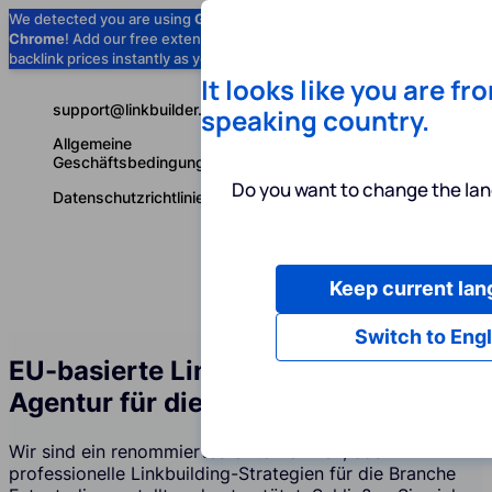
We detected you are using
Google
Chrome
! Add our free extension to check
Add to Chrome (Free) →
backlink prices instantly as you browse.
It looks like you are fr
support@linkbuilder.com
speaking country.
Allgemeine
Geschäftsbedingungen
Do you want to change the lan
Datenschutzrichtlinie
Keep current la
Dienstleist
Deutsch
Switch to Engl
EU-basierte Linkbuilding-Services-
Agentur für die Branche Fotostudios
Wir sind ein renommiertes Unternehmen, das
professionelle Linkbuilding-Strategien für die Branche