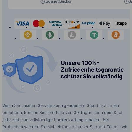
Jederzeit kündbar
J
visa
mastercard
american-express
discover
paypal
apple-p
s
binance
etherium
litecoin
tether
bit
Unsere 100%-
Zufriedenheitsgarantie
schützt Sie vollständig
Wenn Sie unseren Service aus irgendeinem Grund nicht mehr
benötigen, können Sie innerhalb von 30 Tagen nach dem Kauf
jederzeit eine vollständige Rückerstattung erhalten. Bei
Problemen wenden Sie sich einfach an unser Support-Team – wir