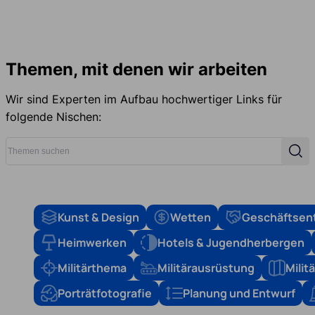
Themen, mit denen wir arbeiten
Wir sind Experten im Aufbau hochwertiger Links für
folgende Nischen:
Themen suchen
Suc
Kunst & Design
Wetten
Geschäftsen
Heimwerken
Hotels & Jugendherbergen
Militärthema
Militärausrüstung
Mili
Porträtfotografie
Planung und Entwurf