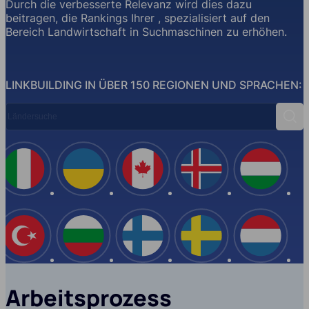
Durch die verbesserte Relevanz wird dies dazu
beitragen, die Rankings Ihrer , spezialisiert auf den
Bereich Landwirtschaft in Suchmaschinen zu erhöhen.
LINKBUILDING IN ÜBER 150 REGIONEN UND SPRACHEN:
Ländersuche
Suc
Spanien
Italien
Ukraine
Kanada
Island
USA
Türkei
Bulgarien
Finnland
Schwe
Arbeitsprozess