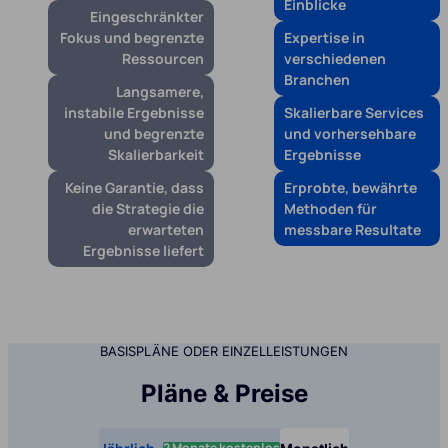
Einblicke
Eingeschränkter
Fokus und begrenzte
Expertise in
Ressourcen
verschiedenen
Branchen
Langsamere,
instabile Ergebnisse
Skalierbare Services
und begrenzte
und vorhersehbare
Skalierbarkeit
Ergebnisse
Keine Garantie, dass
Erprobte, bewährte
die Strategie die
Methoden für
erwarteten
messbare Resultate
Ergebnisse liefert
BASISPLÄNE ODER EINZELLEISTUNGEN
Pläne & Preise
2 Monate kostenlos