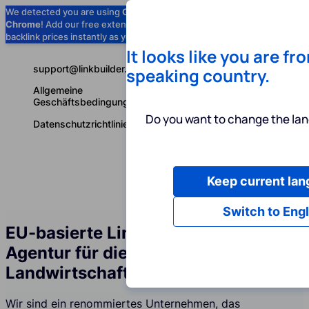
We detected you are using
Google
Chrome
! Add our free extension to check
Add to Chrome (Free) →
backlink prices instantly as you browse.
It looks like you are fr
support@linkbuilder.com
speaking country.
Allgemeine
Geschäftsbedingungen
Do you want to change the lan
Datenschutzrichtlinie
Keep current la
Dienstleist
Deutsch
Switch to Engl
EU-basierte Linkbuilding-Services-
Agentur für die Branche
Landwirtschaft
Wir sind ein renommiertes Unternehmen, das