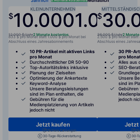
Jährlich
Monatlich
KLEINUNTERNEHMEN
MITTELSTÄNDIS
10.000
1.000
30.
$
$
/jah
12.000 $/Jahr
2 Monate kostenlos
36.000 $/Jahr
2 Monate
833 $ pro Monat statt 1.000 $ pro Monat bei
2.500 $ pro Monat statt
Abschluss eines Jahresabonnements
Abschluss eines Jahre
10 PR-Artikel mit aktiven Links
30 PR-Arti
pro Monat
pro Mona
Durchschnittlicher DR 50–90
Alles aus 
Top-Autoritätslinks inklusive
SEO-Bera
Planung der Zielseiten
Grundlege
Optimierung der Ankertexte
Unsere Be
Keyword-Analyse
sind im Pl
Unsere Beratungsleistungen
Gebühren 
sind im Plan enthalten, die
Medienplat
Gebühren für die
jedoch nic
Medienplatzierung von Artikeln
jedoch nicht
Jetzt kaufen
Jetzt
Sichere Zahlungen
Si
30-Tage-Rückerstattung
30-T