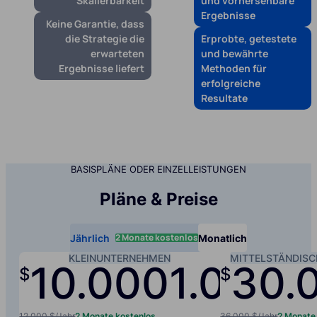
Skalierbarkeit
und vorhersehbare
Ergebnisse
Keine Garantie, dass
die Strategie die
Erprobte, getestete
erwarteten
und bewährte
Ergebnisse liefert
Methoden für
erfolgreiche
Resultate
BASISPLÄNE ODER EINZELLEISTUNGEN
Pläne & Preise
2 Monate kostenlos
Jährlich
Monatlich
KLEINUNTERNEHMEN
MITTELSTÄNDIS
10.000
1.000
30.
$
$
/jah
12.000 $/Jahr
2 Monate kostenlos
36.000 $/Jahr
2 Monate