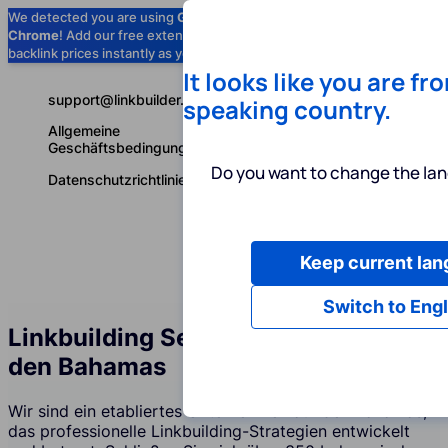
We detected you are using
Google
Chrome
! Add our free extension to check
Add to Chrome (Free) →
backlink prices instantly as you browse.
It looks like you are fr
support@linkbuilder.com
speaking country.
Allgemeine
Geschäftsbedingungen
Do you want to change the lan
Datenschutzrichtlinie
Keep current la
Dienstleist
Deutsch
Switch to Engl
Linkbuilding Services Agentur auf
den Bahamas
Wir sind ein etabliertes Unternehmen auf den Bahamas,
das professionelle Linkbuilding-Strategien entwickelt