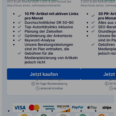
833 $ pro Monat statt 1.000 $ pro Monat bei
2.500 $ pro Monat statt
Abschluss eines Jahresabonnements
Abschluss eines Jahre
10 PR-Artikel mit aktiven Links
30 PR-Arti
pro Monat
pro Mona
Durchschnittlicher DR 50–90
Alles aus 
Top-Autoritätslinks inklusive
SEO-Bera
Planung der Zielseiten
Grundlege
Optimierung der Ankertexte
Unsere Be
Keyword-Analyse
sind im Pl
Unsere Beratungsleistungen
Gebühren 
sind im Plan enthalten, die
Medienplat
Gebühren für die
jedoch nic
Medienplatzierung von Artikeln
jedoch nicht
Jetzt kaufen
Jetzt
Sichere Zahlungen
Si
30-Tage-Rückerstattung
30-T
Jederzeit kündbar
J
visa
mastercard
american-express
discover
paypal
apple-p
s
binance
etherium
litecoin
tether
bit