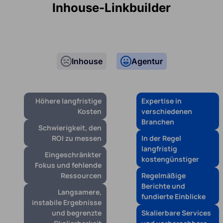
Inhouse-Linkbuilder
Inhouse
Agentur
Höhere langfristige
Expertise in
Kosten
verschiedenen
Branchen
Schwierigkeit, den
ROI zu messen
In der Regel
langfristig
Eingeschränkter
kostengünstiger
Fokus und fehlende
Ressourcen
Regelmäßige
Berichte und
Langsamere,
fundierte Einblicke
instabile Ergebnisse
und begrenzte
Skalierbare Services