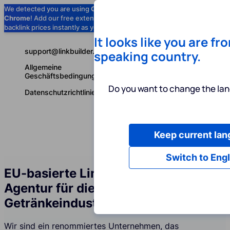
We detected you are using
Google
Chrome
! Add our free extension to check
Add to Chrome (Free) →
backlink prices instantly as you browse.
It looks like you are fr
support@linkbuilder.com
speaking country.
Allgemeine
Geschäftsbedingungen
Do you want to change the lan
Datenschutzrichtlinie
Keep current la
Dienstleist
Deutsch
Switch to Engl
EU-basierte Linkbuilding-Services-
Agentur für die Lebensmittel- und
Getränkeindustrie
Wir sind ein renommiertes Unternehmen, das