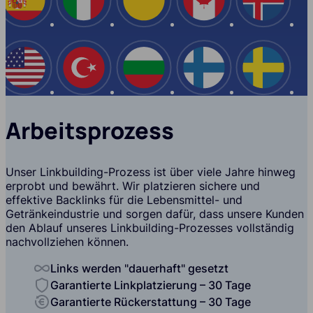
Spanien
Italien
Ukraine
Kanada
Island
USA
Türkei
Bulgarien
Finnland
Schwe
Arbeitsprozess
Unser Linkbuilding-Prozess ist über viele Jahre hinweg
erprobt und bewährt. Wir platzieren sichere und
effektive Backlinks für die Lebensmittel- und
Getränkeindustrie und sorgen dafür, dass unsere Kunden
den Ablauf unseres Linkbuilding-Prozesses vollständig
nachvollziehen können.
Links werden "dauerhaft" gesetzt
Garantierte Linkplatzierung – 30 Tage
Garantierte Rückerstattung – 30 Tage