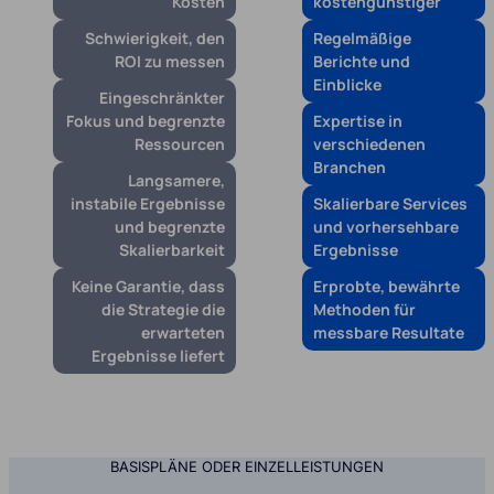
Kosten
kostengünstiger
Schwierigkeit, den
Regelmäßige
ROI zu messen
Berichte und
Einblicke
Eingeschränkter
Fokus und begrenzte
Expertise in
Ressourcen
verschiedenen
Branchen
Langsamere,
instabile Ergebnisse
Skalierbare Services
und begrenzte
und vorhersehbare
Skalierbarkeit
Ergebnisse
Keine Garantie, dass
Erprobte, bewährte
die Strategie die
Methoden für
erwarteten
messbare Resultate
Ergebnisse liefert
BASISPLÄNE ODER EINZELLEISTUNGEN