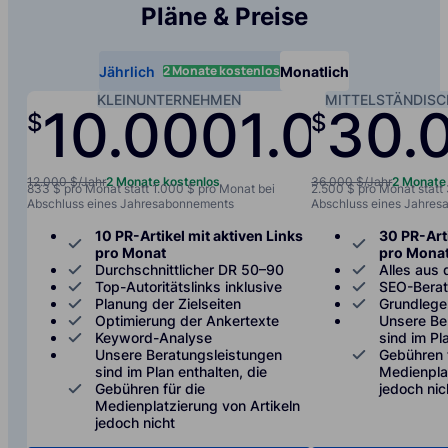
Pläne & Preise
2 Monate kostenlos
Jährlich
Monatlich
KLEINUNTERNEHMEN
MITTELSTÄNDIS
10.000
1.000
30.
$
$
/jah
12.000 $/Jahr
2 Monate kostenlos
36.000 $/Jahr
2 Monate
833 $ pro Monat statt 1.000 $ pro Monat bei
2.500 $ pro Monat statt
Abschluss eines Jahresabonnements
Abschluss eines Jahre
10 PR-Artikel mit aktiven Links
30 PR-Arti
pro Monat
pro Mona
Durchschnittlicher DR 50–90
Alles aus 
Top-Autoritätslinks inklusive
SEO-Bera
Planung der Zielseiten
Grundlege
Optimierung der Ankertexte
Unsere Be
Keyword-Analyse
sind im Pl
Unsere Beratungsleistungen
Gebühren 
sind im Plan enthalten, die
Medienplat
Gebühren für die
jedoch nic
Medienplatzierung von Artikeln
jedoch nicht