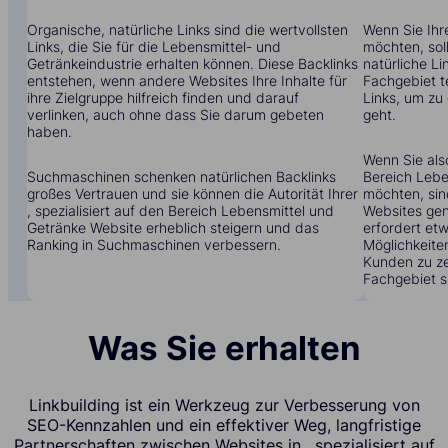
Organische, natürliche Links sind die wertvollsten
Wenn Sie Ihr
Links, die Sie für die Lebensmittel- und
möchten, soll
Getränkeindustrie erhalten können. Diese Backlinks
natürliche Li
entstehen, wenn andere Websites Ihre Inhalte für
Fachgebiet t
ihre Zielgruppe hilfreich finden und darauf
Links, um zu
verlinken, auch ohne dass Sie darum gebeten
geht.
haben.
Wenn Sie also
Suchmaschinen schenken natürlichen Backlinks
Bereich Lebe
großes Vertrauen und sie können die Autorität Ihrer
möchten, sin
, spezialisiert auf den Bereich Lebensmittel und
Websites gen
Getränke Website erheblich steigern und das
erfordert etw
Ranking in Suchmaschinen verbessern.
Möglichkeite
Kunden zu zei
Fachgebiet s
Was Sie erhalten
Linkbuilding ist ein Werkzeug zur Verbesserung von
SEO-Kennzahlen und ein effektiver Weg, langfristige
Partnerschaften zwischen Websites in , spezialisiert auf