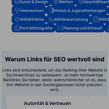
Kunst & Design
Wetten
Geschäftsen
Heimwerken
Hotels & Jugendherbergen
Militärthema
Militärausrüstung
Mili
Porträtfotografie
Planung und Entwurf
Warum Links für SEO wertvoll sind
Links sind entscheidend, um das Ranking Ihrer Website in
Suchmaschinen zu verbessern. Je mehr hochwertige
Backlinks Sie haben, desto wahrscheinlicher ist es, dass
Ihre Website in den Suchergebnissen höher platziert
wird.
Autorität & Vertrauen