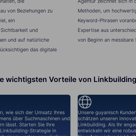
halten, die
Agentur zeichnet sich in
bau von Beziehungen zu
Methoden, um hochwertige
el, ein
Keyword-Phrasen voranbr
 Sichtbarkeit und
Expertise aus unterschie
en und auf natürliche
von Beginn an messbare S
ücksichtigen das digitale
ie wichtigsten Vorteile von Linkbuildin
n, wie sich der Umsatz Ihres
Unsere guyanisch Kunden
mens über Suchmaschinen und
schätzen unseren innovat
n lässt. Starten Sie Ihre
Linkbuilding. Als Ihr enga
 Linkbuilding-Strategie in
entwickeln wir eine robus