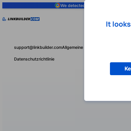
We detected you are using
Google 
It look
support@linkbuilder.com
Allgemeine Geschäftsbedingungen
Datenschutzrichtlinie
Ke