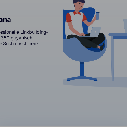
yana
ssionelle Linkbuilding-
r 350 guyanisch
re Suchmaschinen-