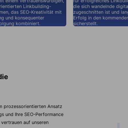
it einem vertrauenswürdigen,
für erfolgreiches Linkbuil
ientierten Linkbuilding-
die sich wandelnde digit
en, das SEO-Kreativität mit
zugeschnitten ist und lan
g und konsequenter
Erfolg in den kommende
olgung kombiniert.
sicherstellt.
die
m prozessorientierten Ansatz
gs und Ihre SEO-Performance
 vertrauen auf unseren