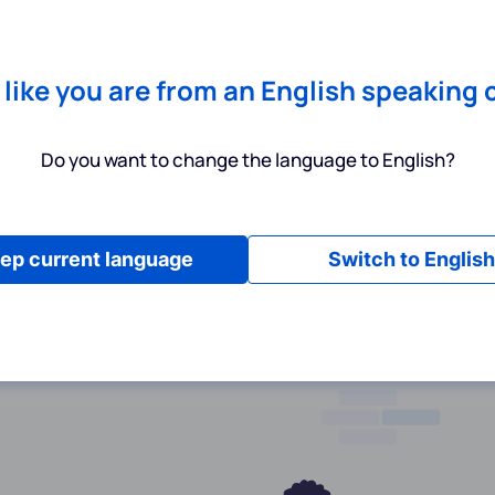
Chrome
! Add our free extension to check backlink prices instantly 
Dienstleistungen
Produkte
Preisgestaltung
Ressource
s like you are from an English speaking 
Do you want to change the language to English?
ep current language
Switch to English