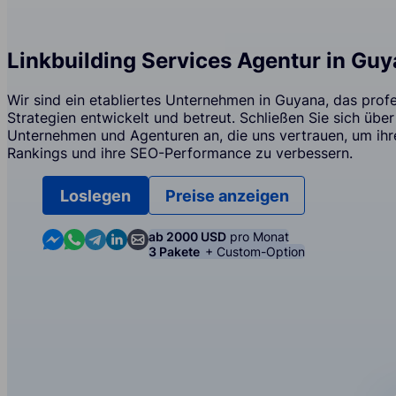
Linkbuilding Services Agentur in Gu
Wir sind ein etabliertes Unternehmen in Guyana, das profe
Strategien entwickelt und betreut. Schließen Sie sich übe
Unternehmen und Agenturen an, die uns vertrauen, um ih
Rankings und ihre SEO-Performance zu verbessern.
Loslegen
Preise anzeigen
Contact us in Messenger
Contact us in WhatsApp
Contact us in Telegram
Contact us in Linkedin
Contact us by email
ab 2000 USD
pro Monat
3 Pakete
+ Custom-Option