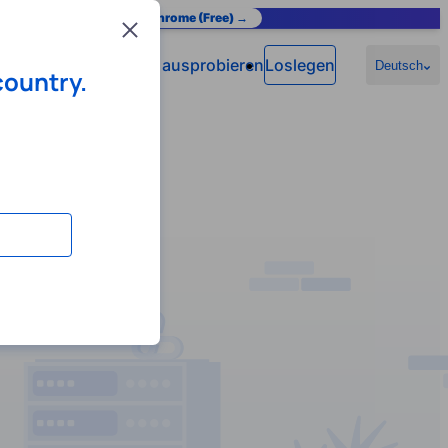
as you browse.
Add to Chrome (Free) →
Close
Jetzt ausprobieren
Loslegen
n
Hilfe
Deutsch
country.