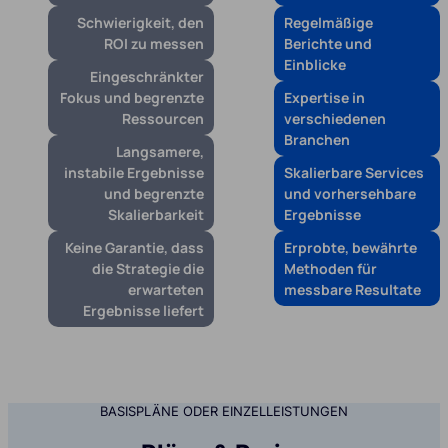
Schwierigkeit, den
Regelmäßige
ROI zu messen
Berichte und
Einblicke
Eingeschränkter
Fokus und begrenzte
Expertise in
Ressourcen
verschiedenen
Branchen
Langsamere,
instabile Ergebnisse
Skalierbare Services
und begrenzte
und vorhersehbare
Skalierbarkeit
Ergebnisse
Keine Garantie, dass
Erprobte, bewährte
die Strategie die
Methoden für
erwarteten
messbare Resultate
Ergebnisse liefert
BASISPLÄNE ODER EINZELLEISTUNGEN