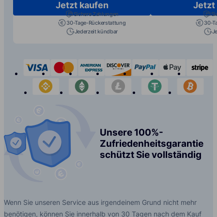
Jetzt kaufen
Jetzt
Sichere Zahlungen
Si
30-Tage-Rückerstattung
30-T
Jederzeit kündbar
J
visa
mastercard
american-express
discover
paypal
apple-p
s
binance
etherium
litecoin
tether
bit
Unsere 100%-
Zufriedenheitsgarantie
schützt Sie vollständig
Wenn Sie unseren Service aus irgendeinem Grund nicht mehr
benötigen, können Sie innerhalb von 30 Tagen nach dem Kauf