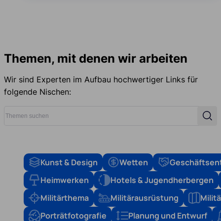
Themen, mit denen wir arbeiten
Wir sind Experten im Aufbau hochwertiger Links für
folgende Nischen:
Themen suchen
Suc
Kunst & Design
Wetten
Geschäftsen
Heimwerken
Hotels & Jugendherbergen
Militärthema
Militärausrüstung
Mili
Porträtfotografie
Planung und Entwurf