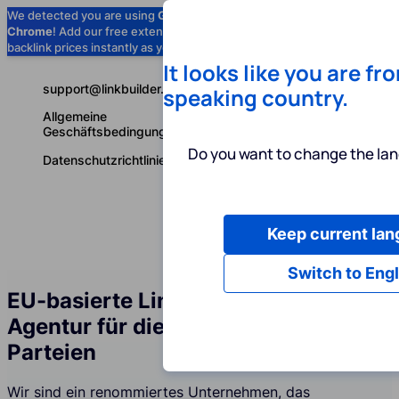
We detected you are using
Google
Chrome
! Add our free extension to check
Add to Chrome (Free) →
backlink prices instantly as you browse.
It looks like you are fr
support@linkbuilder.com
speaking country.
Allgemeine
Geschäftsbedingungen
Do you want to change the lan
Datenschutzrichtlinie
Keep current la
Dienstleist
Deutsch
Switch to Engl
EU-basierte Linkbuilding-Services-
Agentur für die Branche Politische
Parteien
Wir sind ein renommiertes Unternehmen, das