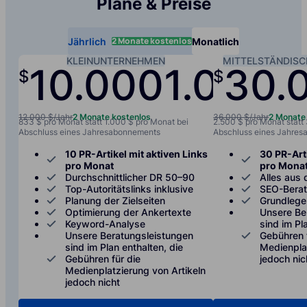
Pläne & Preise
2 Monate kostenlos
Jährlich
Monatlich
KLEINUNTERNEHMEN
MITTELSTÄNDIS
10.000
1.000
30.
$
$
/jah
12.000 $/Jahr
2 Monate kostenlos
36.000 $/Jahr
2 Monate
833 $ pro Monat statt 1.000 $ pro Monat bei
2.500 $ pro Monat statt
Abschluss eines Jahresabonnements
Abschluss eines Jahre
10 PR-Artikel mit aktiven Links
30 PR-Arti
pro Monat
pro Mona
Durchschnittlicher DR 50–90
Alles aus 
Top-Autoritätslinks inklusive
SEO-Bera
Planung der Zielseiten
Grundlege
Optimierung der Ankertexte
Unsere Be
Keyword-Analyse
sind im Pl
Unsere Beratungsleistungen
Gebühren 
sind im Plan enthalten, die
Medienplat
Gebühren für die
jedoch nic
Medienplatzierung von Artikeln
jedoch nicht