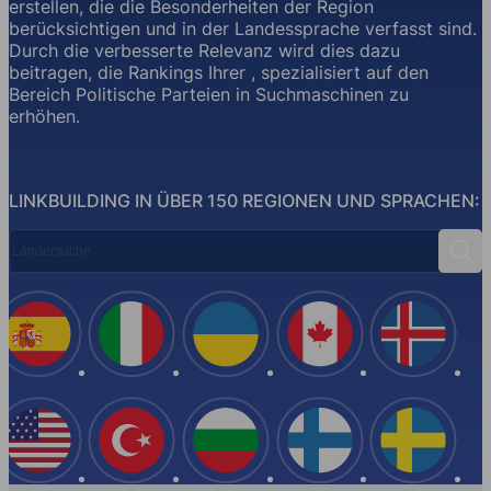
erstellen, die die Besonderheiten der Region
berücksichtigen und in der Landessprache verfasst sind.
Durch die verbesserte Relevanz wird dies dazu
beitragen, die Rankings Ihrer , spezialisiert auf den
Bereich Politische Parteien in Suchmaschinen zu
erhöhen.
LINKBUILDING IN ÜBER 150 REGIONEN UND SPRACHEN:
Ländersuche
Suc
Spanien
Italien
Ukraine
Kanada
Island
USA
Türkei
Bulgarien
Finnland
Schwe