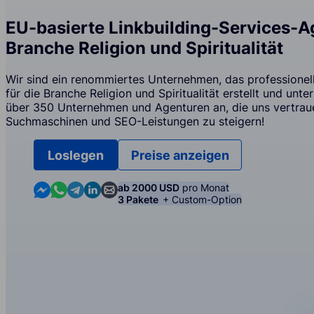
EU-basierte Linkbuilding-Services-Ag
Branche Religion und Spiritualität
Wir sind ein renommiertes Unternehmen, das professionell
für die Branche Religion und Spiritualität erstellt und unte
über 350 Unternehmen und Agenturen an, die uns vertrauen
Suchmaschinen und SEO-Leistungen zu steigern!
Loslegen
Preise anzeigen
Contact us in Messenger
Contact us in WhatsApp
Contact us in Telegram
Contact us in Linkedin
Contact us by email
ab 2000 USD
pro Monat
3 Pakete
+ Custom-Option