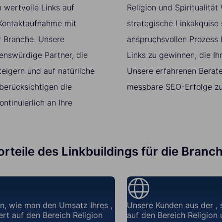
n wertvolle Links auf
Religion und Spiritualit
 Kontaktaufnahme mit
strategische Linkakquise 
r Branche. Unsere
anspruchsvollen Prozess
enswürdige Partner, die
Links zu gewinnen, die I
eigern und auf natürliche
Unsere erfahrenen Berate
berücksichtigen die
messbare SEO-Erfolge zu 
tinuierlich an Ihre
orteile des Linkbuildings für die Branche
n, wie man den Umsatz Ihres ,
Unsere Kunden aus der , s
iert auf den Bereich Religion
auf den Bereich Religion