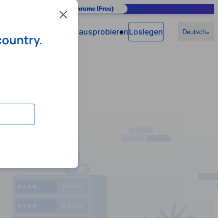
as you browse.
Add to Chrome (Free) →
Close
Jetzt ausprobieren
Loslegen
n
Hilfe
Deutsch
country.