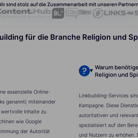
ir sind stolz auf die Zusammenarbeit mit unseren Partner
uilding für die Branche Religion und S
Warum benötigen
Religion und Spi
ine essenzielle Online-
Linkbuilding-Services sin
nks genannt) miteinander
Kampagne. Diese Dienstle
wertvolle Inhalte zu
autoritativen und relevan
chinen wie Google
spezialisiert auf den Ber
timmung der Autorität
und Nutzern zu erhöhen. D