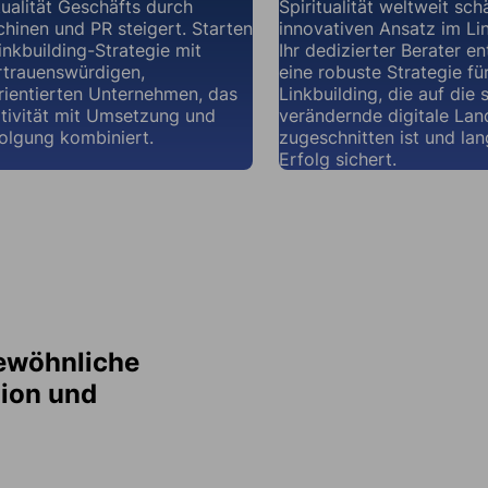
tualität Geschäfts durch
Spiritualität weltweit sc
inen und PR steigert. Starten
innovativen Ansatz im Lin
Linkbuilding-Strategie mit
Ihr dedizierter Berater e
rtrauenswürdigen,
eine robuste Strategie fü
rientierten Unternehmen, das
Linkbuilding, die auf die 
tivität mit Umsetzung und
verändernde digitale Lan
olgung kombiniert.
zugeschnitten ist und lan
Erfolg sichert.
gewöhnliche
gion und