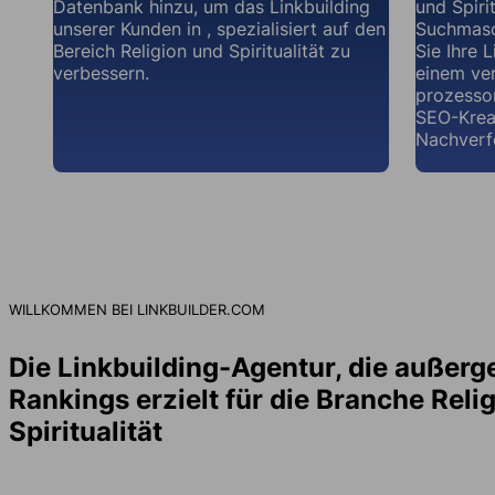
Datenbank hinzu, um das Linkbuilding
und Spiri
unserer Kunden in , spezialisiert auf den
Suchmasch
Bereich Religion und Spiritualität zu
Sie Ihre 
verbessern.
einem ve
prozesso
SEO-Krea
Nachverf
WILLKOMMEN BEI LINKBUILDER.COM
Die Linkbuilding-Agentur, die außer
Rankings erzielt für die Branche Reli
Spiritualität