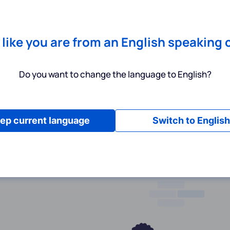
Chrome
! Add our free extension to check backlink prices instantly 
Dienstleistungen
Produkte
Preisgestaltung
Ressource
s like you are from an English speaking 
Do you want to change the language to English?
ep current language
Switch to English