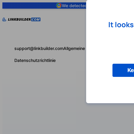
We detected you are using
Google 
It look
support@linkbuilder.com
Allgemeine Geschäftsbedingungen
Datenschutzrichtlinie
Ke