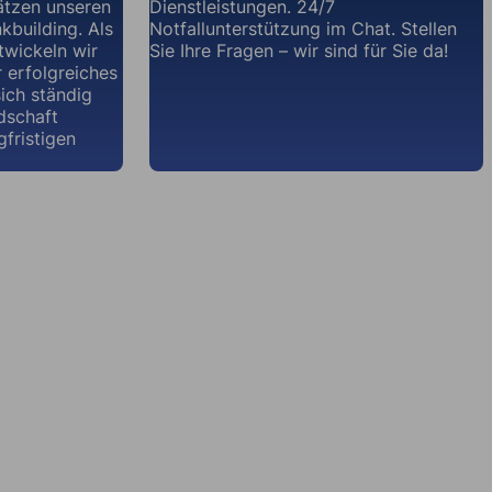
hätzen unseren
Dienstleistungen. 24/7
kbuilding. Als
Notfallunterstützung im Chat. Stellen
ntwickeln wir
Sie Ihre Fragen – wir sind für Sie da!
r erfolgreiches
sich ständig
dschaft
gfristigen