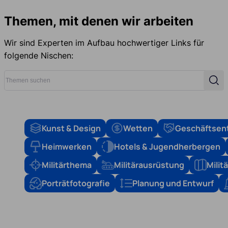
Themen, mit denen wir arbeiten
Wir sind Experten im Aufbau hochwertiger Links für
folgende Nischen:
Themen suchen
Suc
Kunst & Design
Wetten
Geschäftsen
Heimwerken
Hotels & Jugendherbergen
Militärthema
Militärausrüstung
Mili
Porträtfotografie
Planung und Entwurf