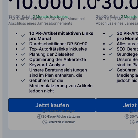
10.000
1.000
30.
/jah
12.000 $/Jahr
2 Monate kostenlos
36.000 $/Jahr
2 Monate
833 $ pro Monat statt 1.000 $ pro Monat bei
2.500 $ pro Monat statt
Abschluss eines Jahresabonnements
Abschluss eines Jahre
10 PR-Artikel mit aktiven Links
30 PR-Arti
pro Monat
pro Mona
Durchschnittlicher DR 50–90
Alles aus 
Top-Autoritätslinks inklusive
SEO-Bera
Planung der Zielseiten
Grundlege
Optimierung der Ankertexte
Unsere Be
Keyword-Analyse
sind im Pl
Unsere Beratungsleistungen
Gebühren 
sind im Plan enthalten, die
Medienplat
Gebühren für die
jedoch nic
Medienplatzierung von Artikeln
jedoch nicht
Jetzt kaufen
Jetzt
Sichere Zahlungen
Si
30-Tage-Rückerstattung
30-T
Jederzeit kündbar
J