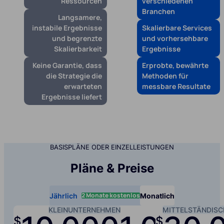
Ressourcen
verschiedenen
Branchen
Langsamere,
instabile Ergebnisse
Skalierbare Services
und begrenzte
und vorhersehbare
Skalierbarkeit
Ergebnisse
Keine Garantie, dass
Erprobte, bewährte
die Strategie die
Methoden für
erwarteten
messbare Resultate
Ergebnisse liefert
BASISPLÄNE ODER EINZELLEISTUNGEN
Pläne & Preise
2 Monate kostenlos
Jährlich
Monatlich
KLEINUNTERNEHMEN
MITTELSTÄNDIS
$
$