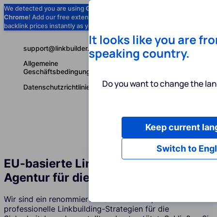
We detected you are using
Google
Chrome
! Add our free extension to check
Add to Chrome (Free) →
backlink prices instantly as you browse.
It looks like you are fr
support@linkbuilder.com
speaking country.
Allgemeine
Geschäftsbedingungen
Do you want to change the lan
Datenschutzrichtlinie
Keep current la
Dienstleist
Deutsch
Switch to Engl
EU-basierte Linkbuilding-Services-
Agentur für die Sicherheitsbranche
Wir sind ein renommiertes Unternehmen, das
professionelle Linkbuilding-Strategien für die