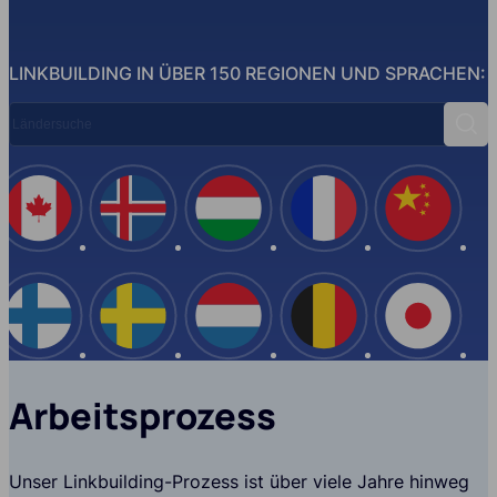
LINKBUILDING IN ÜBER 150 REGIONEN UND SPRACHEN:
Ländersuche
Suc
Spanien
Italien
Ukraine
Kanada
Island
USA
Türkei
Bulgarien
Finnland
Schwe
Arbeitsprozess
Unser Linkbuilding-Prozess ist über viele Jahre hinweg