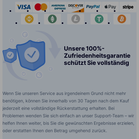
visa
mastercard
american-express
discover
paypal
apple-p
s
binance
etherium
litecoin
tether
bit
Unsere 100%-
Zufriedenheitsgarantie
schützt Sie vollständig
Wenn Sie unseren Service aus irgendeinem Grund nicht mehr
benötigen, können Sie innerhalb von 30 Tagen nach dem Kauf
jederzeit eine vollständige Rückerstattung erhalten. Bei
Problemen wenden Sie sich einfach an unser Support-Team – wir
helfen Ihnen weiter, bis Sie die gewünschten Ergebnisse erzielen,
oder erstatten Ihnen den Betrag umgehend zurück.