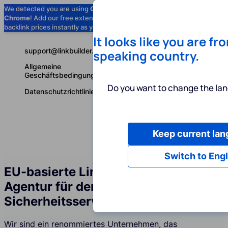
We detected you are using
Google
Chrome
! Add our free extension to check
Add to Chrome (Free) →
backlink prices instantly as you browse.
It looks like you are fr
support@linkbuilder.com
speaking country.
Allgemeine
Geschäftsbedingungen
Do you want to change the lan
Datenschutzrichtlinie
Keep current la
Dienstleist
Deutsch
Switch to Engl
EU-basierte Linkbuilding-Services-
Agentur für den Bereich
Sicherheitsservices
Wir sind ein renommiertes Unternehmen, das