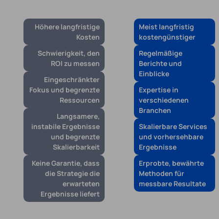
Höhere langfristige
Meist langfristig
Kosten
kostengünstiger
Schwierigkeit, den
Regelmäßige
ROI zu messen
Berichte und
Einblicke
Eingeschränkter
Fokus und begrenzte
Expertise in
Ressourcen
verschiedenen
Branchen
Langsamere,
instabile Ergebnisse
Skalierbare Services
und begrenzte
und vorhersehbare
Skalierbarkeit
Ergebnisse
Keine Garantie, dass
Erprobte, bewährte
die Strategie die
Methoden für
erwarteten
messbare Resultate
Ergebnisse liefert