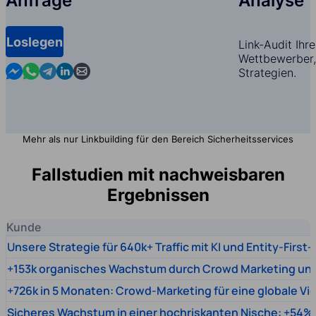
Anfrage
Analyse
Loslegen
Link-Audit Ihr
Wettbewerber,
Contact us in Messenger
Contact us in WhatsApp
Contact us in Telegram
Contact us in Linkedin
Contact us by email
Strategien.
Mehr als nur Linkbuilding für den Bereich Sicherheitsservices
Fallstudien mit nachweisbaren
Ergebnissen
Kunde
Unsere Strategie für 640k+ Traffic mit KI und Entity-First
+153k organisches Wachstum durch Crowd Marketing un
+726k in 5 Monaten: Crowd-Marketing für eine globale Vi
Sicheres Wachstum in einer hochriskanten Nische: +54% 