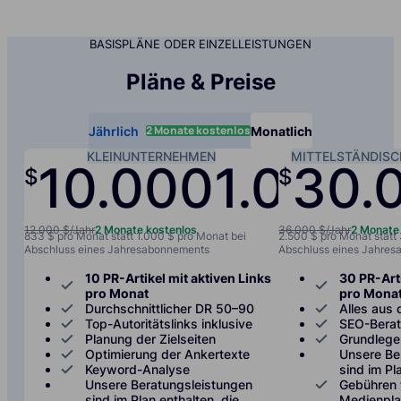
BASISPLÄNE ODER EINZELLEISTUNGEN
Pläne & Preise
2 Monate kostenlos
Jährlich
Monatlich
KLEINUNTERNEHMEN
MITTELSTÄNDIS
10.000
1.000
30.
$
$
/jah
12.000 $/Jahr
2 Monate kostenlos
36.000 $/Jahr
2 Monate
833 $ pro Monat statt 1.000 $ pro Monat bei
2.500 $ pro Monat statt
Abschluss eines Jahresabonnements
Abschluss eines Jahre
10 PR-Artikel mit aktiven Links
30 PR-Arti
pro Monat
pro Mona
Durchschnittlicher DR 50–90
Alles aus 
Top-Autoritätslinks inklusive
SEO-Bera
Planung der Zielseiten
Grundlege
Optimierung der Ankertexte
Unsere Be
Keyword-Analyse
sind im Pl
Unsere Beratungsleistungen
Gebühren 
sind im Plan enthalten, die
Medienplat