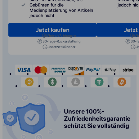
Gebühren für die
jedoch nic
Medienplatzierung von Artikeln
jedoch nicht
Jetzt kaufen
Jetzt
Sichere Zahlungen
Si
30-Tage-Rückerstattung
30-T
Jederzeit kündbar
J
visa
mastercard
american-express
discover
paypal
apple-p
s
binance
etherium
litecoin
tether
bit
Unsere 100%-
Zufriedenheitsgarantie
schützt Sie vollständig