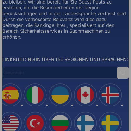
zu bleiben. Wir sind bereit, für Sie Guest Posts zu
erstellen, die die Besonderheiten der Region
berücksichtigen und in der Landessprache verfasst sind.
Durch die verbesserte Relevanz wird dies dazu
beitragen, die Rankings Ihrer , spezialisiert auf den
Bereich Sicherheitsservices in Suchmaschinen zu
erhöhen.
LINKBUILDING IN ÜBER 150 REGIONEN UND SPRACHEN:
Ländersuche
Suc
Spanien
Italien
Ukraine
Kanada
Island
USA
Türkei
Bulgarien
Finnland
Schwe