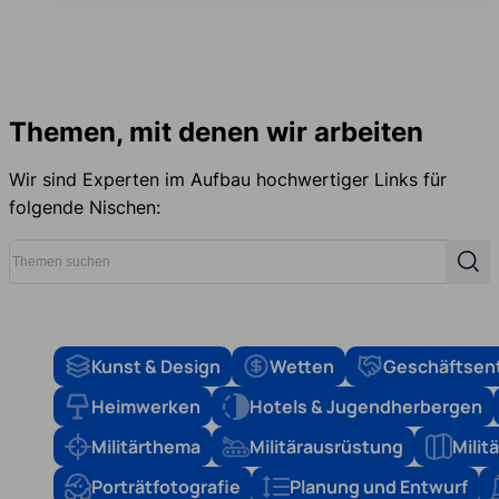
Themen, mit denen wir arbeiten
Wir sind Experten im Aufbau hochwertiger Links für
folgende Nischen:
Themen suchen
Suc
Kunst & Design
Wetten
Geschäftsen
Heimwerken
Hotels & Jugendherbergen
Militärthema
Militärausrüstung
Mili
Porträtfotografie
Planung und Entwurf