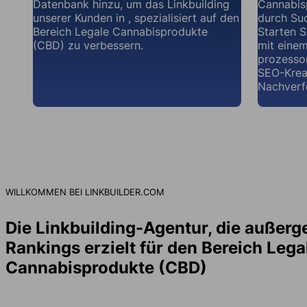
Datenbank hinzu, um das Linkbuilding
Cannabis
unserer Kunden in , spezialisiert auf den
durch Su
Bereich Legale Cannabisprodukte
Starten S
(CBD) zu verbessern.
mit eine
prozesso
SEO-Krea
Nachverf
WILLKOMMEN BEI LINKBUILDER.COM
Die Linkbuilding-Agentur, die außer
Rankings erzielt für den Bereich Lega
Cannabisprodukte (CBD)