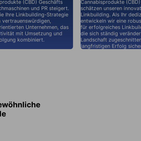
produkte (CBD) Geschäfts
Cannabisprodukte (CBD)
chmaschinen und PR steigert.
schätzen unseren innovat
ie Ihre Linkbuilding-Strategie
Linkbuilding. Als Ihr dedi
m vertrauenswürdigen,
entwickeln wir eine robus
rientierten Unternehmen, das
für erfolgreiches Linkbuil
tivität mit Umsetzung und
die sich ständig veränder
olgung kombiniert.
Landschaft zugeschnitten
langfristigen Erfolg siche
gewöhnliche
le