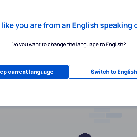
Chrome
! Add our free extension to check backlink prices instantly 
Dienstleistungen
Produkte
Preisgestaltung
Ressource
s like you are from an English speaking 
Do you want to change the language to English?
ep current language
Switch to English