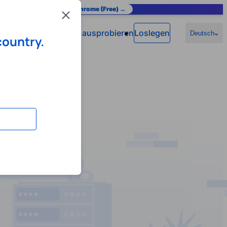
as you browse.
Add to Chrome (Free) →
Close
Jetzt ausprobieren
Loslegen
n
Hilfe
Deutsch
country.