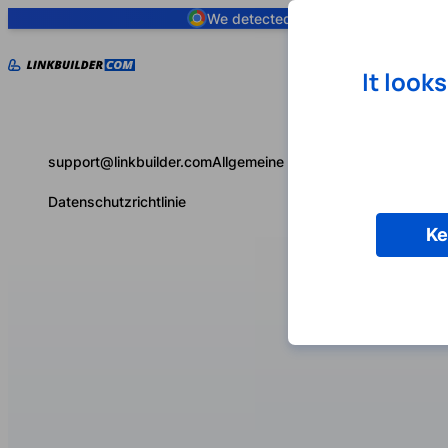
We detected you are using
Google 
It look
support@linkbuilder.com
Allgemeine Geschäftsbedingungen
Datenschutzrichtlinie
Ke