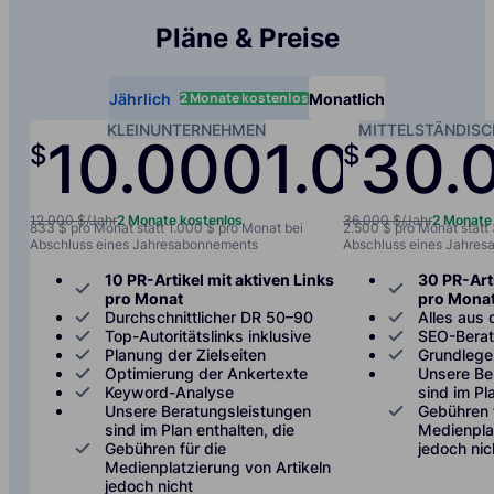
Pläne & Preise
2 Monate kostenlos
Jährlich
Monatlich
KLEINUNTERNEHMEN
MITTELSTÄNDIS
10.000
1.000
30.
$
$
/jah
12.000 $/Jahr
2 Monate kostenlos
36.000 $/Jahr
2 Monate
833 $ pro Monat statt 1.000 $ pro Monat bei
2.500 $ pro Monat statt
Abschluss eines Jahresabonnements
Abschluss eines Jahre
10 PR-Artikel mit aktiven Links
30 PR-Arti
pro Monat
pro Mona
Durchschnittlicher DR 50–90
Alles aus 
Top-Autoritätslinks inklusive
SEO-Bera
Planung der Zielseiten
Grundlege
Optimierung der Ankertexte
Unsere Be
Keyword-Analyse
sind im Pl
Unsere Beratungsleistungen
Gebühren 
sind im Plan enthalten, die
Medienplat
Gebühren für die
jedoch nic
Medienplatzierung von Artikeln
jedoch nicht