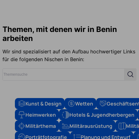
Themen, mit denen wir in Benin
arbeiten
Wir sind spezialisiert auf den Aufbau hochwertiger Links
für die folgenden Nischen in Benin:
Themensuche
Such
Kunst & Design
Wetten
Geschäftsen
Heimwerken
Hotels & Jugendherbergen
Militärthema
Militärausrüstung
Mili
Porträtfotografie
Planung und Entwurf