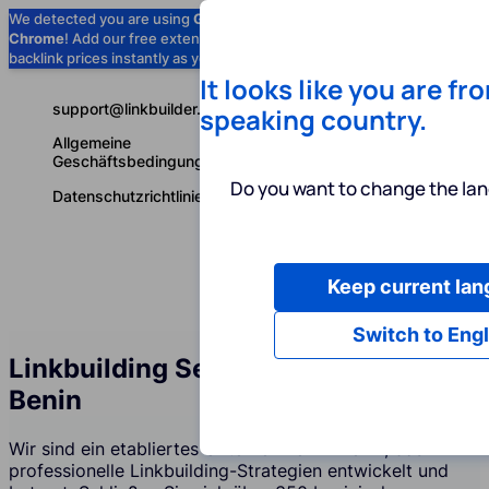
We detected you are using
Google
Chrome
! Add our free extension to check
Add to Chrome (Free) →
backlink prices instantly as you browse.
It looks like you are fr
support@linkbuilder.com
speaking country.
Allgemeine
Geschäftsbedingungen
Do you want to change the lan
Datenschutzrichtlinie
Keep current la
Dienstleist
Deutsch
Switch to Engl
Linkbuilding Services Agentur in
Benin
Wir sind ein etabliertes Unternehmen in Benin, das
professionelle Linkbuilding-Strategien entwickelt und