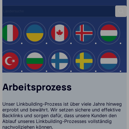
Ländersuche
Such
Spanien
Italien
Ukraine
Kanada
Island
USA
Türkei
Bulgarien
Finnland
Schwe
Arbeitsprozess
Unser Linkbuilding-Prozess ist über viele Jahre hinweg
erprobt und bewährt. Wir setzen sichere und effektive
Backlinks und sorgen dafür, dass unsere Kunden den
Ablauf unseres Linkbuilding-Prozesses vollständig
nachvollziehen können.