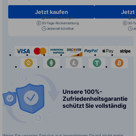
Jetzt kaufen
Jetzt
Sichere Zahlungen
Si
30-Tage-Rückerstattung
30-T
Jederzeit kündbar
J
visa
mastercard
american-express
discover
paypal
apple-p
s
binance
etherium
litecoin
tether
bit
Unsere 100%-
Zufriedenheitsgarantie
schützt Sie vollständig
Wenn Sie unseren Service aus irgendeinem Grund nicht mehr