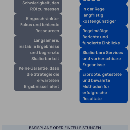
Schwierigkeit, den
ROI zu messen
In der Regel
langfristig
Eingeschränkter
kostengünstiger
Fokus und fehlende
Ressourcen
Regelmäßige
Berichte und
Langsamere,
fundierte Einblicke
instabile Ergebnisse
und begrenzte
Skalierbare Services
Skalierbarkeit
und vorhersehbare
Ergebnisse
Keine Garantie, dass
die Strategie die
Erprobte, getestete
erwarteten
und bewährte
Ergebnisse liefert
Methoden für
erfolgreiche
Resultate
BASISPLÄNE ODER EINZELLEISTUNGEN