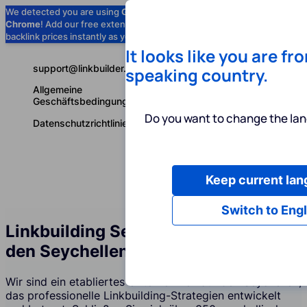
We detected you are using
Google
Chrome
! Add our free extension to check
Add to Chrome (Free) →
backlink prices instantly as you browse.
It looks like you are fr
support@linkbuilder.com
speaking country.
Allgemeine
Geschäftsbedingungen
Do you want to change the lan
Datenschutzrichtlinie
Keep current la
Dienstleist
Deutsch
Switch to Engl
Linkbuilding Services Agentur auf
den Seychellen
Wir sind ein etabliertes Unternehmen auf den Seychellen,
das professionelle Linkbuilding-Strategien entwickelt