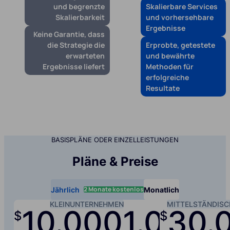
und begrenzte
Skalierbare Services
Skalierbarkeit
und vorhersehbare
Ergebnisse
Keine Garantie, dass
die Strategie die
Erprobte, getestete
erwarteten
und bewährte
Ergebnisse liefert
Methoden für
erfolgreiche
Resultate
BASISPLÄNE ODER EINZELLEISTUNGEN
Pläne & Preise
2 Monate kostenlos
Jährlich
Monatlich
KLEINUNTERNEHMEN
MITTELSTÄNDIS
10.000
1.000
30.
$
$
/jah