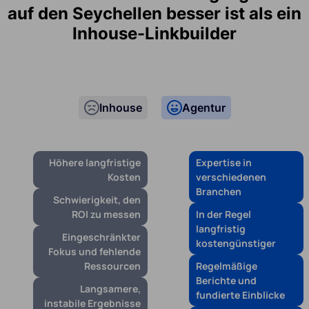
auf den Seychellen besser ist als ein
Inhouse-Linkbuilder
Inhouse
Agentur
Höhere langfristige
Expertise in
Kosten
verschiedenen
Branchen
Schwierigkeit, den
ROI zu messen
In der Regel
langfristig
Eingeschränkter
kostengünstiger
Fokus und fehlende
Ressourcen
Regelmäßige
Berichte und
Langsamere,
fundierte Einblicke
instabile Ergebnisse