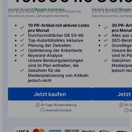
12.000 $/Jahr
2 Monate kostenlos
36.000 $/Jahr
2 Monate
833 $ pro Monat statt 1.000 $ pro Monat bei
2.500 $ pro Monat statt
Abschluss eines Jahresabonnements
Abschluss eines Jahre
10 PR-Artikel mit aktiven Links
30 PR-Arti
pro Monat
pro Mona
Durchschnittlicher DR 50–90
Alles aus 
Top-Autoritätslinks inklusive
SEO-Bera
Planung der Zielseiten
Grundlege
Optimierung der Ankertexte
Unsere Be
Keyword-Analyse
sind im Pl
Unsere Beratungsleistungen
Gebühren 
sind im Plan enthalten, die
Medienplat
Gebühren für die
jedoch nic
Medienplatzierung von Artikeln
jedoch nicht
Jetzt kaufen
Jetzt
Sichere Zahlungen
Si
30-Tage-Rückerstattung
30-T
Jederzeit kündbar
J
visa
mastercard
american-express
discover
paypal
apple-p
s