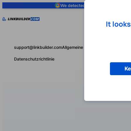
We detected you are using
Google 
It look
support@linkbuilder.com
Allgemeine Geschäftsbedingungen
Datenschutzrichtlinie
Ke