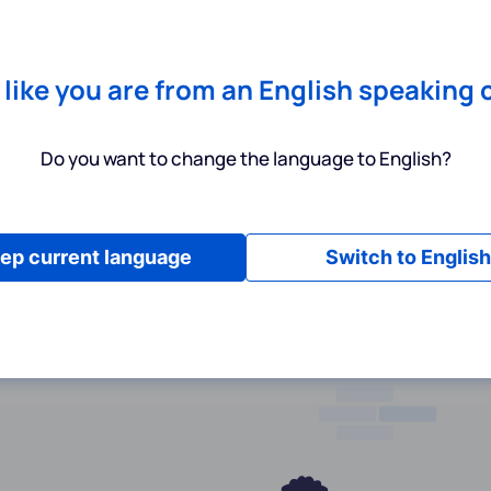
Chrome
! Add our free extension to check backlink prices instantly 
Dienstleistungen
Produkte
Preisgestaltung
Ressource
s like you are from an English speaking 
Do you want to change the language to English?
ep current language
Switch to English