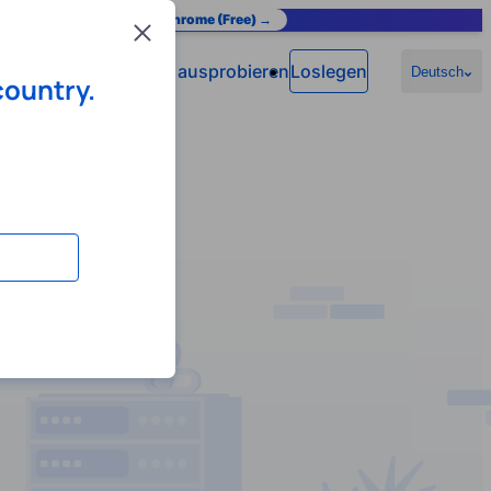
as you browse.
Add to Chrome (Free) →
Close
Jetzt ausprobieren
Loslegen
n
Hilfe
Deutsch
country.