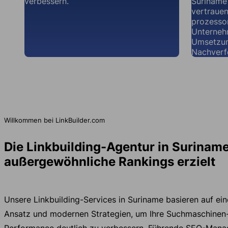
verbessern.
Suriname
vertraue
prozessor
Unternehm
Umsetzun
Nachverf
Willkommen bei LinkBuilder.com
Die Linkbuilding-Agentur in Suriname
außergewöhnliche Rankings erzielt
Unsere Linkbuilding-Services in Suriname basieren auf ei
Ansatz und modernen Strategien, um Ihre Suchmaschinen
Performance deutlich zu verbessern. Führende SEO-Manag