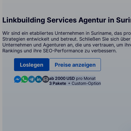
Linkbuilding Services Agentur in Su
Wir sind ein etabliertes Unternehmen in Suriname, das pro
Strategien entwickelt und betreut. Schließen Sie sich übe
Unternehmen und Agenturen an, die uns vertrauen, um ih
Rankings und ihre SEO-Performance zu verbessern.
Loslegen
Preise anzeigen
Contact us in Messenger
Contact us in WhatsApp
Contact us in Telegram
Contact us in Linkedin
Contact us by email
ab 2000 USD
pro Monat
3 Pakete
+ Custom-Option