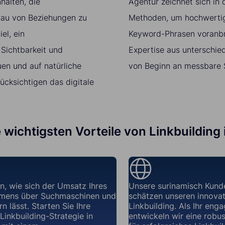
halten, die
Agentur zeichnet sich in
bau von Beziehungen zu
Methoden, um hochwertige
el, ein
Keyword-Phrasen voranbr
 Sichtbarkeit und
Expertise aus unterschie
en und auf natürliche
von Beginn an messbare S
ücksichtigen das digitale
e wichtigsten Vorteile von Linkbuilding
n, wie sich der Umsatz Ihres
Unsere surinamisch Kund
mens über Suchmaschinen und
schätzen unseren innovat
n lässt. Starten Sie Ihre
Linkbuilding. Als Ihr enga
 Linkbuilding-Strategie in
entwickeln wir eine robus