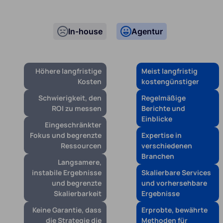
In-house
Agentur
Höhere langfristige
Meist langfristig
Kosten
kostengünstiger
Schwierigkeit, den
Regelmäßige
ROI zu messen
Berichte und
Einblicke
Eingeschränkter
Fokus und begrenzte
Expertise in
Ressourcen
verschiedenen
Branchen
Langsamere,
instabile Ergebnisse
Skalierbare Services
und begrenzte
und vorhersehbare
Skalierbarkeit
Ergebnisse
Keine Garantie, dass
Erprobte, bewährte
die Strategie die
Methoden für