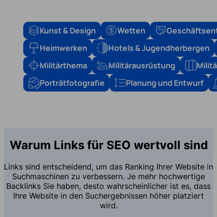
Kunst & Design
Wetten
Geschäftsen
Heimwerken
Hotels & Jugendherbergen
Militärthema
Militärausrüstung
Mili
Porträtfotografie
Planung und Entwurf
Warum Links für SEO wertvoll sind
Links sind entscheidend, um das Ranking Ihrer Website in
Suchmaschinen zu verbessern. Je mehr hochwertige
Backlinks Sie haben, desto wahrscheinlicher ist es, dass
Ihre Website in den Suchergebnissen höher platziert
wird.