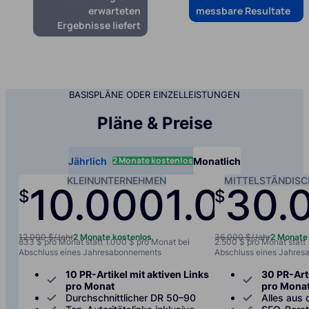
erwarteten
messbare Resultate
Ergebnisse liefert
BASISPLÄNE ODER EINZELLEISTUNGEN
Pläne & Preise
2 Monate kostenlos
Jährlich
Monatlich
KLEINUNTERNEHMEN
MITTELSTÄNDIS
10.000
1.000
30.
$
$
/jah
12.000 $/Jahr
2 Monate kostenlos
36.000 $/Jahr
2 Monate
833 $ pro Monat statt 1.000 $ pro Monat bei
2.500 $ pro Monat statt
Abschluss eines Jahresabonnements
Abschluss eines Jahre
10 PR-Artikel mit aktiven Links
30 PR-Arti
pro Monat
pro Mona
Durchschnittlicher DR 50–90
Alles aus 