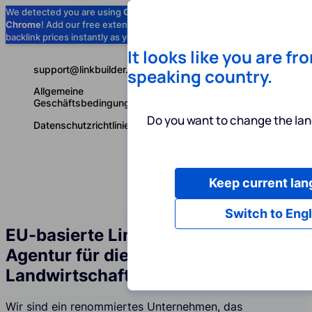
We detected you are using
Google
Chrome
! Add our free extension to check
Add to Chrome (Free) →
backlink prices instantly as you browse.
It looks like you are fr
support@linkbuilder.com
speaking country.
Allgemeine
Geschäftsbedingungen
Do you want to change the lan
Datenschutzrichtlinie
Keep current la
Dienstleist
Deutsch
Switch to Engl
EU-basierte Linkbuilding-Services-
Agentur für die Branche
Landwirtschaftliche Technologien
Wir sind ein renommiertes Unternehmen, das