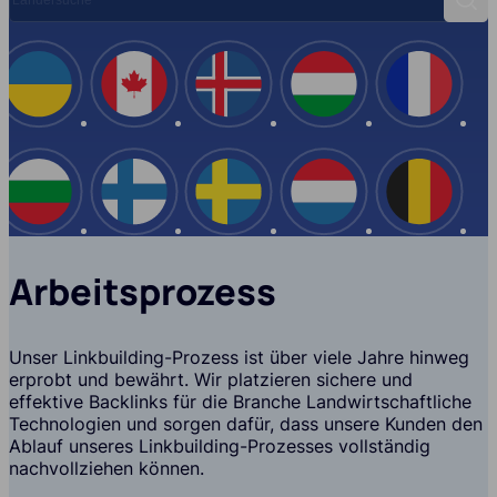
Suc
Spanien
Italien
Ukraine
Kanada
Island
USA
Türkei
Bulgarien
Finnland
Schwe
Arbeitsprozess
Unser Linkbuilding-Prozess ist über viele Jahre hinweg
erprobt und bewährt. Wir platzieren sichere und
effektive Backlinks für die Branche Landwirtschaftliche
Technologien und sorgen dafür, dass unsere Kunden den
Ablauf unseres Linkbuilding-Prozesses vollständig
nachvollziehen können.