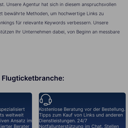
 ist. Unsere Agentur hat sich in diesem anspruchsvollen
zt bewährte Methoden, um hochwertige Links zu
ankings für relevante Keywords verbessern. Unsere
stützen Ihr Unternehmen dabei, von Beginn an messbare
e Flugticketbranche:
pezialisiert
Kostenlose Beratung vor der Bestellung.
ts weltweit
Tipps zum Kauf von Links und anderen
iven Ansatz im
Dienstleistungen. 24/7
zierter Berater
Notfallunterstützung im Chat. Stellen