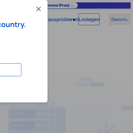
as you browse.
Add to Chrome (Free) →
Close
Jetzt ausprobieren
Loslegen
n
Hilfe
Deutsch
country.