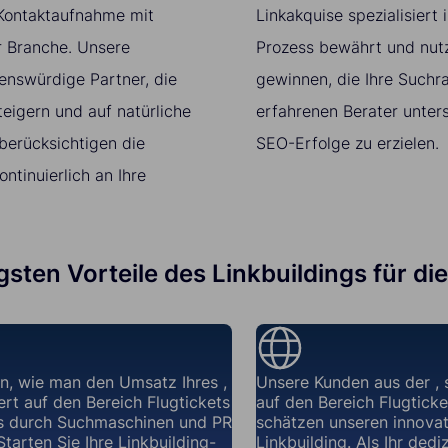
 Kontaktaufnahme mit
Linkakquise spezialisiert
r Branche. Unsere
Prozess bewährt und nut
enswürdige Partner, die
gewinnen, die Ihre Suchr
eigern und auf natürliche
erfahrenen Berater unter
berücksichtigen die
SEO-Erfolge zu erzielen.
tinuierlich an Ihre
igsten Vorteile des Linkbuildings für di
n, wie man den Umsatz Ihres ,
Unsere Kunden aus der , s
iert auf den Bereich Flugtickets
auf den Bereich Flugticke
s durch Suchmaschinen und PR
schätzen unseren innovat
Starten Sie Ihre Linkbuilding-
Linkbuilding. Als Ihr dedi