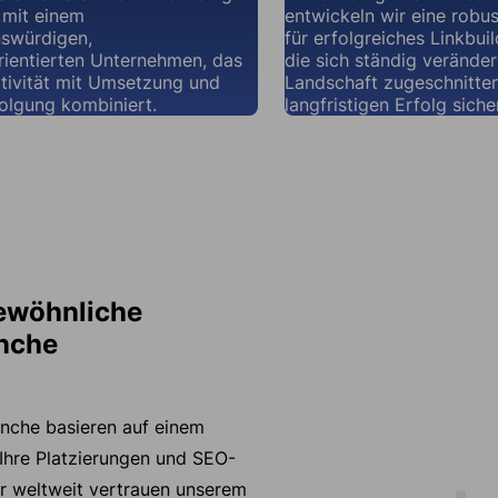
 mit einem
entwickeln wir eine robus
nswürdigen,
für erfolgreiches Linkbuil
rientierten Unternehmen, das
die sich ständig veränder
tivität mit Umsetzung und
Landschaft zugeschnitten
olgung kombiniert.
langfristigen Erfolg siche
gewöhnliche
anche
anche basieren auf einem
Ihre Platzierungen und SEO-
r weltweit vertrauen unserem