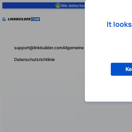
We detected you are using
Google 
It look
support@linkbuilder.com
Allgemeine Geschäftsbedingungen
Datenschutzrichtlinie
Ke