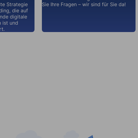
te Strategie
Sie Ihre Fragen – wir sind für Sie da!
ding, die auf
nde digitale
 ist und
rt.