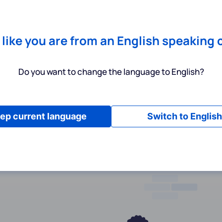
Chrome
! Add our free extension to check backlink prices instantly 
Dienstleistungen
Produkte
Preisgestaltung
Ressource
s like you are from an English speaking 
Do you want to change the language to English?
ep current language
Switch to English