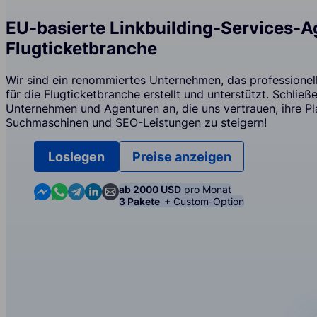
EU-basierte Linkbuilding-Services-Ag
Flugticketbranche
Wir sind ein renommiertes Unternehmen, das professionell
für die Flugticketbranche erstellt und unterstützt. Schließ
Unternehmen und Agenturen an, die uns vertrauen, ihre Pl
Suchmaschinen und SEO-Leistungen zu steigern!
Loslegen
Preise anzeigen
Contact us in Messenger
Contact us in WhatsApp
Contact us in Telegram
Contact us in Linkedin
Contact us by email
ab 2000 USD
pro Monat
3 Pakete
+ Custom-Option