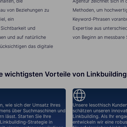
halten, die
Agentur zeichnet sich in
bau von Beziehungen zu
Methoden, um hochwertige
el, ein
Keyword-Phrasen voranbr
 Sichtbarkeit und
Expertise aus unterschie
en und auf natürliche
von Beginn an messbare S
ücksichtigen das digitale
ie wichtigsten Vorteile von Linkbuilding
n, wie sich der Umsatz Ihres
Unsere lesothisch Kunden
mens über Suchmaschinen und
schätzen unseren innovat
n lässt. Starten Sie Ihre
Linkbuilding. Als Ihr enga
 Linkbuilding-Strategie in
entwickeln wir eine robus