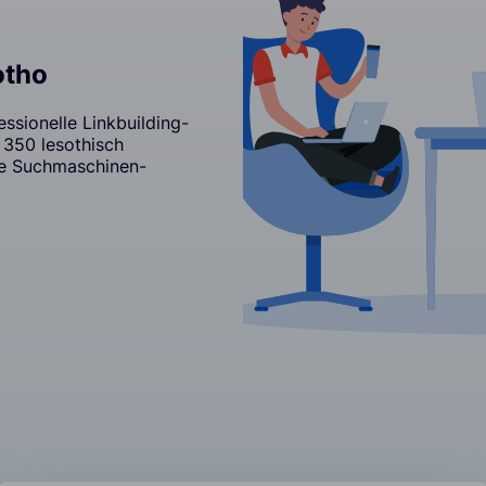
otho
ssionelle Linkbuilding-
r 350 lesothisch
re Suchmaschinen-