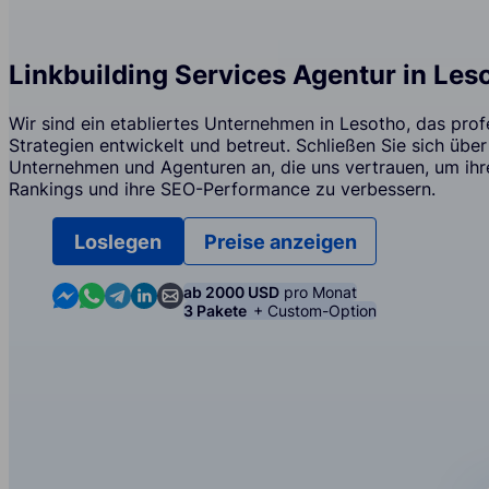
Linkbuilding Services Agentur in Les
Wir sind ein etabliertes Unternehmen in Lesotho, das profe
Strategien entwickelt und betreut. Schließen Sie sich übe
Unternehmen und Agenturen an, die uns vertrauen, um ih
Rankings und ihre SEO-Performance zu verbessern.
Loslegen
Preise anzeigen
Contact us in Messenger
Contact us in WhatsApp
Contact us in Telegram
Contact us in Linkedin
Contact us by email
ab 2000 USD
pro Monat
3 Pakete
+ Custom-Option