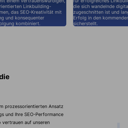
mit einem vertrauenswürdigen,
für erfolgreiches Linkbuil
ientierten Linkbuilding-
die sich wandelnde digit
en, das SEO-Kreativität mit
zugeschnitten ist und lan
g und konsequenter
Erfolg in den kommende
olgung kombiniert.
sicherstellt.
die
em prozessorientierten Ansatz
gs und Ihre SEO-Performance
 vertrauen auf unseren