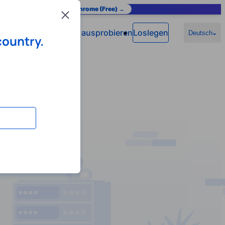
as you browse.
Add to Chrome (Free) →
Close
Jetzt ausprobieren
Loslegen
n
Hilfe
Deutsch
country.