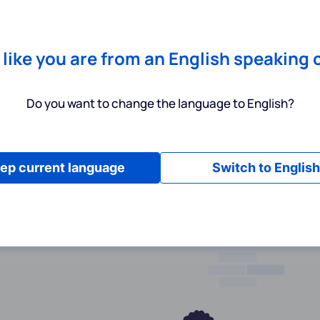
Chrome
! Add our free extension to check backlink prices instantly 
Dienstleistungen
Produkte
Preisgestaltung
Ressource
s like you are from an English speaking 
Do you want to change the language to English?
ep current language
Switch to English