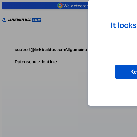
We detected you are using
Google 
It look
support@linkbuilder.com
Allgemeine Geschäftsbedingungen
Datenschutzrichtlinie
Ke