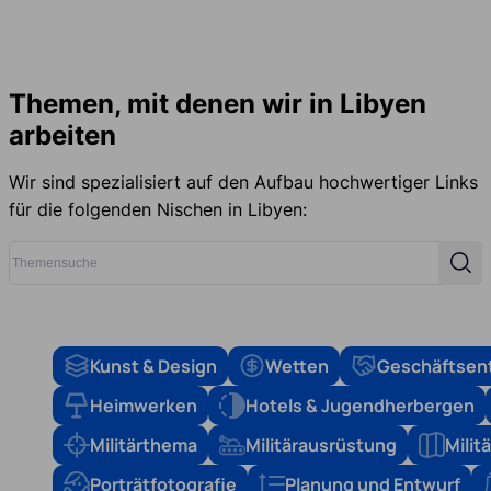
Themen, mit denen wir in Libyen
arbeiten
Wir sind spezialisiert auf den Aufbau hochwertiger Links
für die folgenden Nischen in Libyen:
Themensuche
Such
Kunst & Design
Wetten
Geschäftsen
Heimwerken
Hotels & Jugendherbergen
Militärthema
Militärausrüstung
Mili
Porträtfotografie
Planung und Entwurf