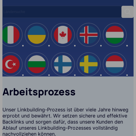
Ländersuche
Such
Spanien
Italien
Ukraine
Kanada
Island
USA
Türkei
Bulgarien
Finnland
Schwe
Arbeitsprozess
Unser Linkbuilding-Prozess ist über viele Jahre hinweg
erprobt und bewährt. Wir setzen sichere und effektive
Backlinks und sorgen dafür, dass unsere Kunden den
Ablauf unseres Linkbuilding-Prozesses vollständig
nachvollziehen können.