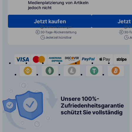
Medienplatzierung von Artikeln
jedoch nicht
Jetzt kaufen
Jetzt
Sichere Zahlungen
Si
30-Tage-Rückerstattung
30-T
Jederzeit kündbar
J
visa
mastercard
american-express
discover
paypal
apple-p
s
binance
etherium
litecoin
tether
bit
Unsere 100%-
Zufriedenheitsgarantie
schützt Sie vollständig