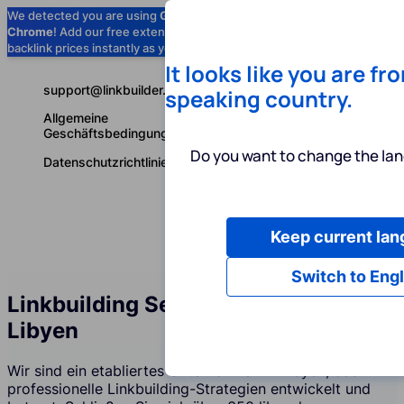
We detected you are using
Google
Chrome
! Add our free extension to check
Add to Chrome (Free) →
backlink prices instantly as you browse.
It looks like you are fr
support@linkbuilder.com
speaking country.
Allgemeine
Geschäftsbedingungen
Do you want to change the lan
Datenschutzrichtlinie
Keep current la
Dienstleist
Deutsch
Switch to Engl
Linkbuilding Services Agentur in
Libyen
Wir sind ein etabliertes Unternehmen in Libyen, das
professionelle Linkbuilding-Strategien entwickelt und