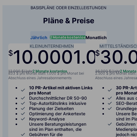
BASISPLÄNE ODER EINZELLEISTUNGEN
Pläne & Preise
2 Monate kostenlos
Jährlich
Monatlich
KLEINUNTERNEHMEN
MITTELSTÄNDIS
10.000
1.000
30.
$
$
/jah
12.000 $/Jahr
2 Monate kostenlos
36.000 $/Jahr
2 Monate
833 $ pro Monat statt 1.000 $ pro Monat bei
2.500 $ pro Monat statt
Abschluss eines Jahresabonnements
Abschluss eines Jahre
10 PR-Artikel mit aktiven Links
30 PR-Arti
pro Monat
pro Mona
Durchschnittlicher DR 50–90
Alles aus 
Top-Autoritätslinks inklusive
SEO-Bera
Planung der Zielseiten
Grundlege
Optimierung der Ankertexte
Unsere Be
Keyword-Analyse
sind im Pl
Unsere Beratungsleistungen
Gebühren 
sind im Plan enthalten, die
Medienplat
Gebühren für die
jedoch nic