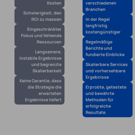
Kosten
verschiedenen
Branchen
Schwierigkeit, den
ROI zu messen
In der Regel
langfristig
Eingeschränkter
kostengünstiger
Fokus und fehlende
Ressourcen
Regelmäßige
Berichte und
Langsamere,
fundierte Einblicke
instabile Ergebnisse
und begrenzte
Skalierbare Services
Skalierbarkeit
und vorhersehbare
Ergebnisse
Keine Garantie, dass
die Strategie die
Erprobte, getestete
erwarteten
und bewährte
Ergebnisse liefert
Methoden für
erfolgreiche
Resultate