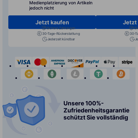
Medienplatzierung von Artikeln
jedoch nicht
Jetzt kaufen
Jetzt
Sichere Zahlungen
Si
30-Tage-Rückerstattung
30-T
Jederzeit kündbar
J
visa
mastercard
american-express
discover
paypal
apple-p
s
binance
etherium
litecoin
tether
bit
Unsere 100%-
Zufriedenheitsgarantie
schützt Sie vollständig