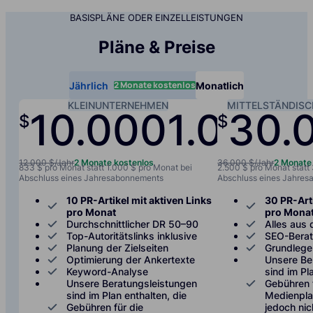
BASISPLÄNE ODER EINZELLEISTUNGEN
Pläne & Preise
2 Monate kostenlos
Jährlich
Monatlich
KLEINUNTERNEHMEN
MITTELSTÄNDIS
10.000
1.000
30.
$
$
/jah
12.000 $/Jahr
2 Monate kostenlos
36.000 $/Jahr
2 Monate
833 $ pro Monat statt 1.000 $ pro Monat bei
2.500 $ pro Monat statt
Abschluss eines Jahresabonnements
Abschluss eines Jahre
10 PR-Artikel mit aktiven Links
30 PR-Arti
pro Monat
pro Mona
Durchschnittlicher DR 50–90
Alles aus 
Top-Autoritätslinks inklusive
SEO-Bera
Planung der Zielseiten
Grundlege
Optimierung der Ankertexte
Unsere Be
Keyword-Analyse
sind im Pl
Unsere Beratungsleistungen
Gebühren 
sind im Plan enthalten, die
Medienplat
Gebühren für die
jedoch nic