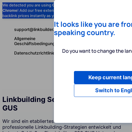
We detected you are using
Google
Chrome
! Add our free extension to check
Add to Chrome (Free) →
backlink prices instantly as you browse.
It looks like you are fr
support@linkbuilder.com
speaking country.
Allgemeine
Geschäftsbedingungen
Do you want to change the lan
Datenschutzrichtlinie
Keep current la
Dienstleist
Deutsch
Switch to Engl
Linkbuilding Services Agentur in der
GUS
Wir sind ein etabliertes Unternehmen in der GUS, das
professionelle Linkbuilding-Strategien entwickelt und