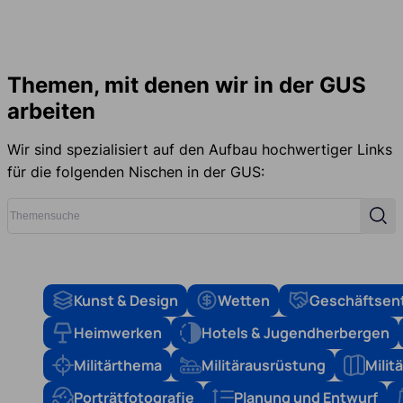
Themen, mit denen wir in der GUS
arbeiten
Wir sind spezialisiert auf den Aufbau hochwertiger Links
für die folgenden Nischen in der GUS:
Themensuche
Such
Kunst & Design
Wetten
Geschäftsen
Heimwerken
Hotels & Jugendherbergen
Militärthema
Militärausrüstung
Mili
Porträtfotografie
Planung und Entwurf