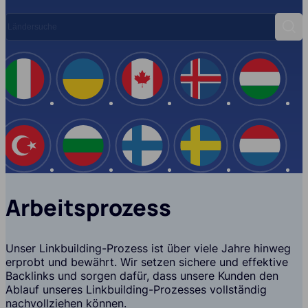
Ländersuche
Such
Spanien
Italien
Ukraine
Kanada
Island
USA
Türkei
Bulgarien
Finnland
Schwe
Arbeitsprozess
Unser Linkbuilding-Prozess ist über viele Jahre hinweg
erprobt und bewährt. Wir setzen sichere und effektive
Backlinks und sorgen dafür, dass unsere Kunden den
Ablauf unseres Linkbuilding-Prozesses vollständig
nachvollziehen können.