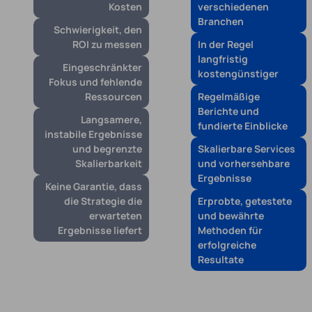
Kosten
verschiedenen
Branchen
Schwierigkeit, den
ROI zu messen
In der Regel
langfristig
Eingeschränkter
kostengünstiger
Fokus und fehlende
Ressourcen
Regelmäßige
Berichte und
Langsamere,
fundierte Einblicke
instabile Ergebnisse
und begrenzte
Skalierbare Services
Skalierbarkeit
und vorhersehbare
Ergebnisse
Keine Garantie, dass
die Strategie die
Erprobte, getestete
erwarteten
und bewährte
Ergebnisse liefert
Methoden für
erfolgreiche
Resultate