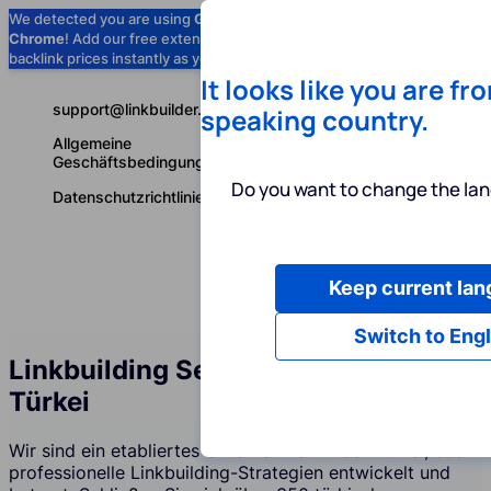
We detected you are using
Google
Chrome
! Add our free extension to check
Add to Chrome (Free) →
backlink prices instantly as you browse.
It looks like you are fr
support@linkbuilder.com
speaking country.
Allgemeine
Geschäftsbedingungen
Do you want to change the lan
Datenschutzrichtlinie
Keep current la
Dienstleist
Deutsch
Switch to Engl
Linkbuilding Services Agentur in der
Türkei
Wir sind ein etabliertes Unternehmen in der Türkei, das
professionelle Linkbuilding-Strategien entwickelt und