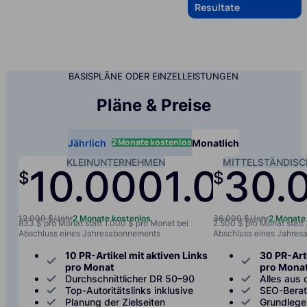
Resultate
BASISPLÄNE ODER EINZELLEISTUNGEN
Pläne & Preise
2 Monate kostenlos
Jährlich
Monatlich
KLEINUNTERNEHMEN
MITTELSTÄNDIS
10.000
1.000
30.
$
$
/jah
12.000 $/Jahr
2 Monate kostenlos
36.000 $/Jahr
2 Monate
833 $ pro Monat statt 1.000 $ pro Monat bei
2.500 $ pro Monat statt
Abschluss eines Jahresabonnements
Abschluss eines Jahre
10 PR-Artikel mit aktiven Links
30 PR-Arti
pro Monat
pro Mona
Durchschnittlicher DR 50–90
Alles aus 
Top-Autoritätslinks inklusive
SEO-Bera
Planung der Zielseiten
Grundlege