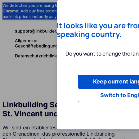
We detected you are using
Google
Chrome
! Add our free extension to check
Add to Chrome (Free) →
backlink prices instantly as you browse.
It looks like you are fr
support@linkbuilder.com
speaking country.
Allgemeine
Geschäftsbedingungen
Do you want to change the lan
Datenschutzrichtlinie
Keep current la
Dienstleist
Deutsch
Switch to Engl
Linkbuilding Services Agentur auf
St. Vincent und den Grenadinen
Wir sind ein etabliertes Unternehmen auf St. Vincent und
den Grenadinen, das professionelle Linkbuilding-