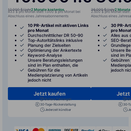
12.000 $/Jahr
2 Monate kostenlos
36.000 $/Jahr
2 Monate
833 $ pro Monat statt 1.000 $ pro Monat bei
2.500 $ pro Monat statt
Abschluss eines Jahresabonnements
Abschluss eines Jahre
10 PR-Artikel mit aktiven Links
30 PR-Arti
pro Monat
pro Mona
Durchschnittlicher DR 50–90
Alles aus 
Top-Autoritätslinks inklusive
SEO-Bera
Planung der Zielseiten
Grundlege
Optimierung der Ankertexte
Unsere Be
Keyword-Analyse
sind im Pl
Unsere Beratungsleistungen
Gebühren 
sind im Plan enthalten, die
Medienplat
Gebühren für die
jedoch nic
Medienplatzierung von Artikeln
jedoch nicht
Jetzt kaufen
Jetzt
Sichere Zahlungen
Si
30-Tage-Rückerstattung
30-T
Jederzeit kündbar
J
visa
mastercard
american-express
discover
paypal
apple-p
s