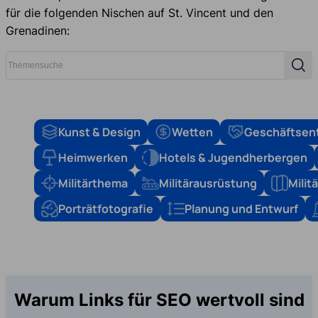
für die folgenden Nischen auf St. Vincent und den
Grenadinen:
Themensuche
Such
Kunst & Design
Wetten
Geschäftsen
Heimwerken
Hotels & Jugendherbergen
Militärthema
Militärausrüstung
Mili
Porträtfotografie
Planung und Entwurf
Warum Links für SEO wertvoll sind