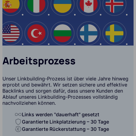
Spanien
Italien
Ukraine
Kanada
Island
USA
Türkei
Bulgarien
Finnland
Schwe
Arbeitsprozess
Unser Linkbuilding-Prozess ist über viele Jahre hinweg
erprobt und bewährt. Wir setzen sichere und effektive
Backlinks und sorgen dafür, dass unsere Kunden den
Ablauf unseres Linkbuilding-Prozesses vollständig
nachvollziehen können.
Links werden "dauerhaft" gesetzt
Garantierte Linkplatzierung – 30 Tage
Garantierte Rückerstattung – 30 Tage