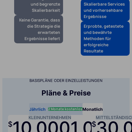
und begrenzte
Skalierbare Services
Skalierbarkeit
und vorhersehbare
Ergebnisse
Keine Garantie, dass
die Strategie die
Erprobte, getestete
erwarteten
und bewährte
Ergebnisse liefert
Methoden für
erfolgreiche
Resultate
BASISPLÄNE ODER EINZELLEISTUNGEN
Pläne & Preise
2 Monate kostenlos
Jährlich
Monatlich
KLEINUNTERNEHMEN
MITTELSTÄNDIS
10.000
1.000
30.
$
$
/jah