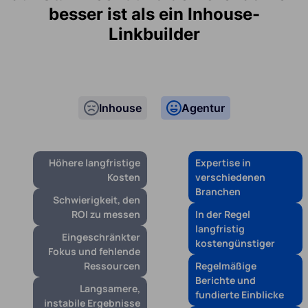
besser ist als ein Inhouse-
Linkbuilder
Inhouse
Agentur
Höhere langfristige
Expertise in
Kosten
verschiedenen
Branchen
Schwierigkeit, den
ROI zu messen
In der Regel
langfristig
Eingeschränkter
kostengünstiger
Fokus und fehlende
Ressourcen
Regelmäßige
Berichte und
Langsamere,
fundierte Einblicke
instabile Ergebnisse