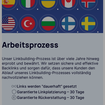
Spanien
Italien
Ukraine
Kanada
Island
USA
Türkei
Bulgarien
Finnland
Schwe
Arbeitsprozess
Unser Linkbuilding-Prozess ist über viele Jahre hinweg
erprobt und bewährt. Wir setzen sichere und effektive
Backlinks und sorgen dafür, dass unsere Kunden den
Ablauf unseres Linkbuilding-Prozesses vollständig
nachvollziehen können.
Links werden "dauerhaft" gesetzt
Garantierte Linkplatzierung – 30 Tage
Garantierte Rückerstattung – 30 Tage