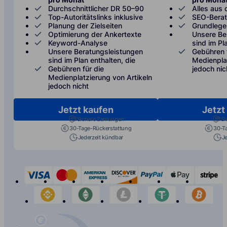
Durchschnittlicher DR 50–90
Alles aus 
Top-Autoritätslinks inklusive
SEO-Bera
Planung der Zielseiten
Grundlege
Optimierung der Ankertexte
Unsere Be
Keyword-Analyse
sind im Pl
Unsere Beratungsleistungen
Gebühren 
sind im Plan enthalten, die
Medienplat
Gebühren für die
jedoch nic
Medienplatzierung von Artikeln
jedoch nicht
Jetzt kaufen
Jetzt
Sichere Zahlungen
Si
30-Tage-Rückerstattung
30-T
Jederzeit kündbar
J
visa
mastercard
american-express
discover
paypal
apple-p
s
binance
etherium
litecoin
tether
bit