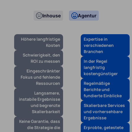
Inhouse
Agentur
Höhere langfristige
Expertise in
Kosten
verschiedenen
Branchen
Schwierigkeit, den
ROI zu messen
In der Regel
langfristig
Eingeschränkter
kostengünstiger
Fokus und fehlende
Ressourcen
Regelmäßige
Berichte und
Langsamere,
fundierte Einblicke
instabile Ergebnisse
und begrenzte
Skalierbare Services
Skalierbarkeit
und vorhersehbare
Ergebnisse
Keine Garantie, dass
die Strategie die
Erprobte, getestete