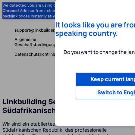
We detected you are using
Google
Chrome
! Add our free extension to check
Add to Chrome (Free) →
backlink prices instantly as you browse.
It looks like you are fr
support@linkbuilder.com
speaking country.
Allgemeine
Geschäftsbedingungen
Do you want to change the lan
Datenschutzrichtlinie
Keep current la
Dienstleist
Deutsch
Switch to Engl
Linkbuilding Services Agentur in der
Südafrikanischen Republik
Wir sind ein etabliertes Unternehmen in der
Südafrikanischen Republik, das professionelle